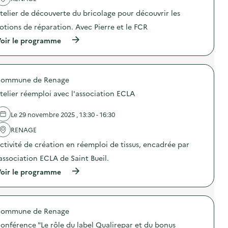
a
telier de découverte du bricolage pour découvrir les
c
t
otions de réparation. Avec Pierre et le FCR
i
o
(
oir le programme
n
à
:
p
A
r
t
o
e
ommune de Renage
p
l
o
telier réemploi avec l'association ECLA
i
s
e
d
r
e
Le 29 novembre 2025 , 13:30 - 16:30
c
l
o
'
RENAGE
n
a
ctivité de création en réemploi de tissus, encadrée par
f
c
e
t
’association ECLA de Saint Bueil.
c
i
t
o
(
oir le programme
i
n
à
o
:
p
n
A
r
d
t
o
e
e
ommune de Renage
p
p
l
o
onférence "Le rôle du label Qualirepar et du bonus
r
i
s