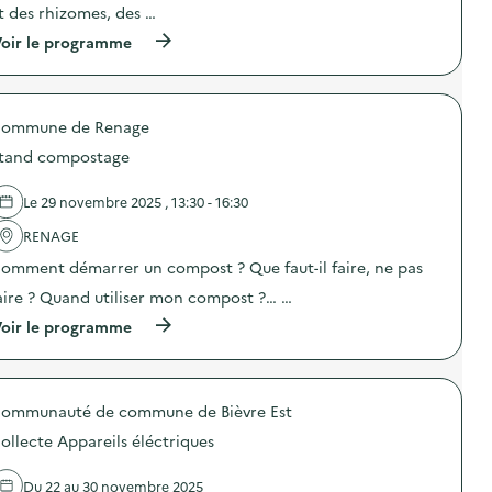
o
t des rhizomes, des …
)
e
n
c
(
oir le programme
:
l
à
C
’
p
o
a
r
n
s
o
f
s
ommune de Renage
p
é
o
o
r
tand compostage
c
s
e
i
d
n
a
e
c
Le 29 novembre 2025 , 13:30 - 16:30
t
l
e
i
'
RENAGE
“
o
a
L
n
omment démarrer un compost ? Que faut-il faire, ne pas
c
e
E
t
r
aire ? Quand utiliser mon compost ?… …
C
i
ô
L
o
(
l
oir le programme
A
n
à
e
)
:
p
d
T
r
u
r
o
l
o
ommunauté de commune de Bièvre Est
p
a
c
o
b
ollecte Appareils éléctriques
d
s
e
e
d
l
g
e
Q
Du 22 au 30 novembre 2025