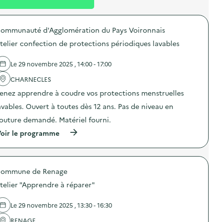
l
t
n
é
t
ommunauté d'Agglomération du Pays Voironnais
d
telier confection de protections périodiques lavables
e
l
Le 29 novembre 2025 , 14:00 - 17:00
a
CHARNECLES
v
enez apprendre à coudre vos protections menstruelles
o
avables. Ouvert à toutes dès 12 ans. Pas de niveau en
i
outure demandé. Matériel fourni.
e
(
oir le programme
à
p
r
o
ommune de Renage
p
o
telier "Apprendre à réparer"
s
d
e
Le 29 novembre 2025 , 13:30 - 16:30
l
'
RENAGE