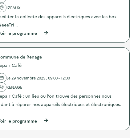
r
l
u
a
'
a
IZEAUX
i
a
l
aciliter la collecte des appareils électriques avec les box
n
c
i
e
t
r
eeeTri …
s
i
e
,
o
p
(
oir le programme
b
n
a
à
u
:
r
p
l
S
e
r
b
t
t
o
e
a
ommune de Renage
d
p
s
n
u
o
epair Café
,
d
b
s
a
c
o
d
r
o
n
e
Le 29 novembre 2025 , 09:00 - 12:00
b
m
u
l
u
p
s
'
RENAGE
s
o
r
a
t
epair Café : un lieu ou l’on trouve des personnes nous
s
é
c
e
t
p
t
idant à réparer nos appareils électriques et électroniques.
s
a
a
i
)
g
r
o
…
e
a
n
(
)
oir le programme
t
:
à
i
C
p
o
o
r
n
l