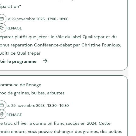
o
e
d
éparation"
t
r
e
e
“
l
c
A
Le 29 novembre 2025 , 17:00 - 18:00
'
t
p
a
i
RENAGE
p
c
o
r
t
éparer plutôt que jeter : le rôle du label Qualirepar et du
n
e
i
s
n
o
onus réparation Conférence-débat par Christine Founioux,
p
d
n
é
r
uditrice Qualitrepar
:
r
e
A
(
oir le programme
i
à
t
à
o
r
e
p
d
é
l
r
i
p
i
o
q
a
e
ommune de Renage
p
u
r
r
o
e
e
r
roc de graines, bulbes, arbustes
s
s
r
é
d
l
”
e
e
a
Le 29 novembre 2025 , 13:30 - 16:30
)
m
l
v
p
'
RENAGE
a
l
a
b
o
e troc d’hiver a connu un franc succès en 2024. Cette
c
l
i
t
e
a
nnée encore, vous pouvez échanger des graines, des bulbes
i
s
v