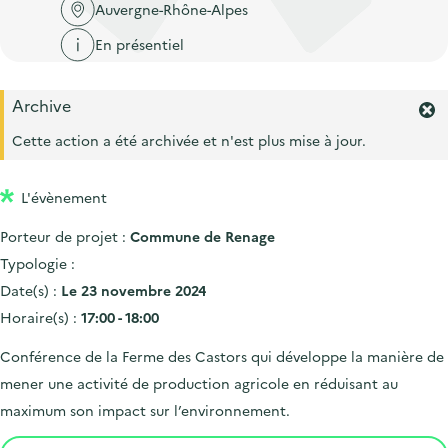
'
c
Auvergne-Rhône-Alpes
n
n
a
c
En présentiel
p
c
c
u
r
i
c
e
Archive
i
p
u
i
F
n
a
e
e
Cette action a été archivée et n'est plus mise à jour.
l
c
l
r
i
m
i
l
L'évènement
e
p
r
Porteur de projet :
Commune de Renage
l
a
'
Typologie :
l
a
Date(s) :
Le 23 novembre 2024
e
l
Horaire(s) :
17:00 - 18:00
e
r
Conférence de la Ferme des Castors qui développe la manière de
t
e
mener une activité de production agricole en réduisant au
.
maximum son impact sur l’environnement.