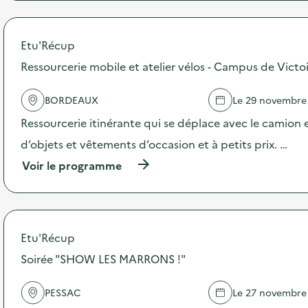
r
e
o
p
o
Etu'Récup
s
Ressourcerie mobile et atelier vélos - Campus de Victo
d
e
l
BORDEAUX
Le 29 novembre
'
a
Ressourcerie itinérante qui se déplace avec le camion 
c
d’objets et vêtements d’occasion et à petits prix. …
t
i
(
Voir le programme
o
à
n
p
:
r
A
o
t
p
Etu'Récup
e
o
l
s
Soirée "SHOW LES MARRONS !"
i
d
e
e
r
PESSAC
Le 27 novembre
l
s
'