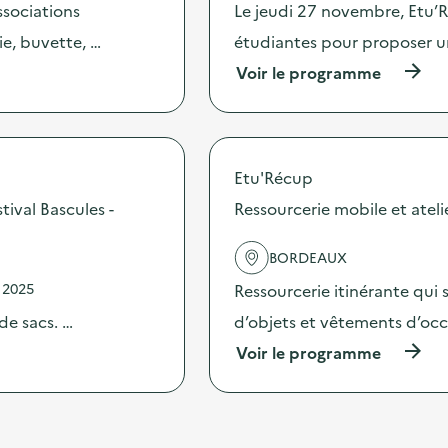
s
c
ssociations
Le jeudi 27 novembre, Etu’R
d
t
ie, buvette, …
étudiantes pour proposer une
e
i
s
o
(
Voir le programme
e
n
à
n
:
p
s
R
r
i
e
o
b
s
p
i
Etu'Récup
s
o
l
o
s
tival Bascules -
Ressourcerie mobile et ateli
i
u
d
s
r
e
a
c
BORDEAUX
l
t
e
'
 2025
Ressourcerie itinérante qui 
i
r
a
o
i
c
de sacs. …
d’objets et vêtements d’occa
n
e
t
,
m
(
Voir le programme
i
d
o
à
o
e
b
p
n
c
i
r
:
o
l
o
S
n
e
p