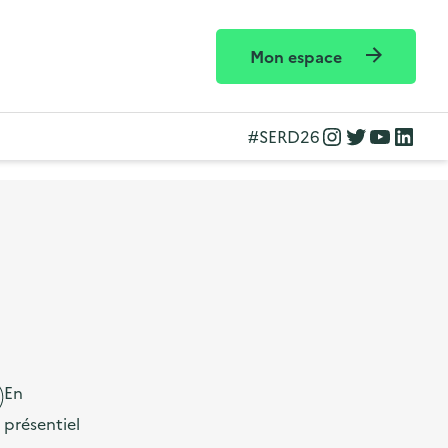
Mon espace
Instagram
Twitter
YouTube
LinkedIn
#SERD26
En
présentiel