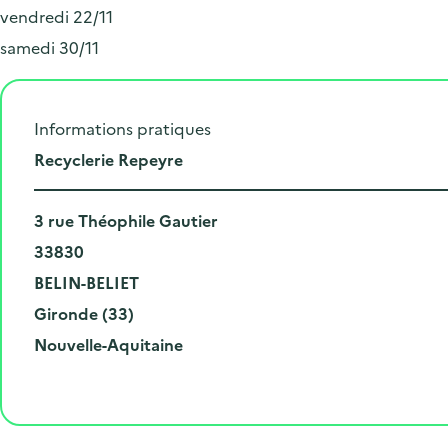
vendredi 22/11
samedi 30/11
Informations pratiques
L
Recyclerie Repeyre
i
N
e
3 rue Théophile Gautier
u
C
u
33830
m
o
V
d
BELIN-BELIET
é
d
i
D
e
Gironde (33)
r
e
l
é
R
l
Nouvelle-Aquitaine
o
p
l
p
é
'
e
o
e
a
g
é
t
s
r
i
v