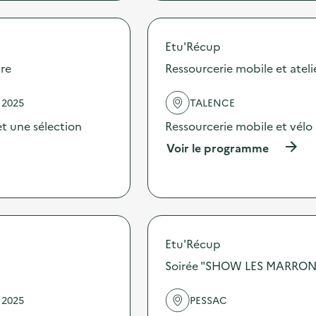
r
o
p
Etu'Récup
o
s
ire
Ressourcerie mobile et atel
d
e
 2025
TALENCE
l
'
et une sélection
Ressourcerie mobile et vélo
a
c
(
Voir le programme
t
à
i
p
o
r
n
o
:
p
A
o
t
s
Etu'Récup
e
d
Soirée "SHOW LES MARRONS
l
e
i
l
e
'
 2025
PESSAC
r
a