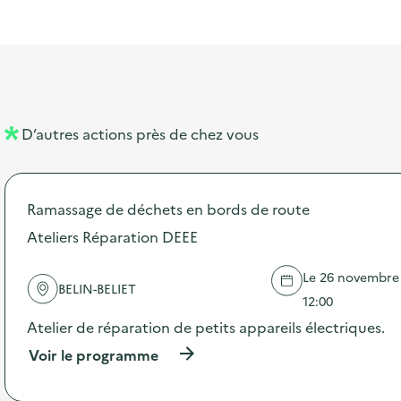
l
t
t
o
è
i
a
e
n
n
b
l
m
e
e
e
m
l
n
e
D’autres actions près de chez vous
l
t
n
é
t
Ramassage de déchets en bords de route
d
Ateliers Réparation DEEE
e
l
Le 26 novembre 2
BELIN-BELIET
a
12:00
v
Atelier de réparation de petits appareils électriques.
o
(
Voir le programme
à
i
p