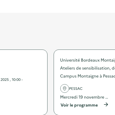
Université Bordeaux Monta
Ateliers de sensibilisation,
Campus Montaigne à Pessa
025 , 10:00 -
PESSAC
Mercredi 19 novembre …
(
Voir le programme
à
p