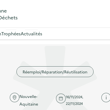
nne
 Déchets
n
Trophées
Actualités
Réemploi/Réparation/Réutilisation
Nouvelle-
16/11/2024,
22/11/2024
Aquitaine