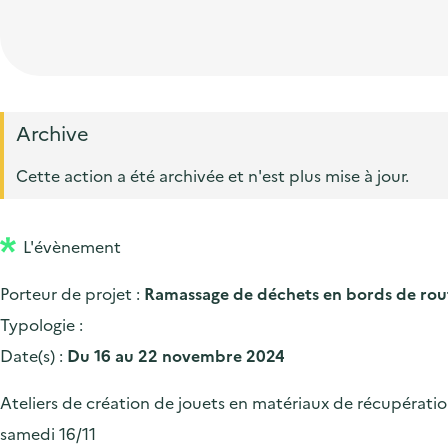
t
p
'
e
i
r
a
d
o
i
c
'
n
n
c
a
p
c
Archive
u
c
r
i
e
Cette action a été archivée et n'est plus mise à jour.
c
i
p
i
u
n
a
l
e
L'évènement
c
l
i
i
Porteur de projet :
Ramassage de déchets en bords de rou
l
p
Typologie :
a
Date(s) :
Du 16 au 22 novembre 2024
l
Ateliers de création de jouets en matériaux de récupération,
e
samedi 16/11