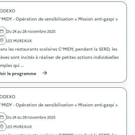
é
t
SODEXO
d
'MIDY - Opération de sensibilisation « Mission anti-gaspi »
e
l
Du 24 au 28 novembre 2025
a
LES MUREAUX
v
ans les restaurants scolaires C’MIDY, pendant la SERD, les
o
lèves sont incités à réaliser de petites actions individuelles
i
imples qui …
e
(
oir le programme
à
p
r
o
SODEXO
p
o
'MIDY - Opération de sensibilisation « Mission anti-gaspi »
s
d
e
Du 24 au 28 novembre 2025
l
'
LES MUREAUX
a
ans les restaurants scolaires C’MIDY, pendant la SERD, les