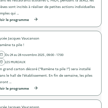
c
t
lèves sont incités à réaliser de petites actions individuelles
i
o
imples qui …
n
(
oir le programme
:
à
C
p
’
r
M
o
I
ycée Jacques Vaucanson
p
D
o
Y
amène ta pile !
s
–
d
O
e
p
Du 24 au 28 novembre 2025 , 09:00 - 17:00
l
é
'
LES MUREAUX
r
a
a
n grand carton décoré (“Ramène ta pile !”) sera installé
c
t
t
i
ans le hall de l’établissement. En fin de semaine, les piles
i
o
o
n
eront …
n
d
(
oir le programme
:
e
à
C
s
p
’
e
r
M
n
o
I
s
ycée Jacques Vaucanson
p
D