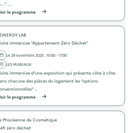
p
o
e….”. …
«
i
n
»
(
oir le programme
:
M
)
à
P
i
p
e
s
r
s
s
o
é
i
EINERGY LAB
p
e
o
o
d
n
isite immersive "Appartement Zéro Déchet"
s
e
a
d
s
n
e
d
Le 29 novembre 2025 , 10:00 - 17:00
t
l
é
i
'
LES MUREAUX
c
-
a
h
g
isite immersive d’une exposition qui présente côte à côte
c
e
a
t
t
ans chacune des pièces du logement les “options
s
i
s
p
o
a
onventionnelles” …
i
n
l
»
(
oir le programme
:
i
)
à
A
m
p
f
e
r
f
n
o
i
t
a Phocéenne de Cosmétique
p
c
a
o
h
i
éfi zéro déchet
s
e
r