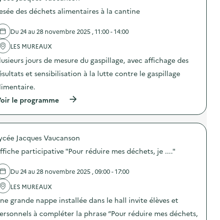
i
o
Y
b
esée des déchets alimentaires à la cantine
s
–
i
d
O
l
e
p
Du 24 au 28 novembre 2025 , 11:00 - 14:00
i
l
é
s
'
LES MUREAUX
r
a
a
a
t
lusieurs jours de mesure du gaspillage, avec affichage des
c
t
i
t
i
o
ésultats et sensibilisation à la lutte contre le gaspillage
i
o
n
o
n
limentaire.
«
n
d
(
oir le programme
:
e
M
à
R
s
i
p
a
e
s
r
m
n
s
o
è
s
i
ycée Jacques Vaucanson
p
n
i
o
o
e
b
n
ffiche participative "Pour réduire mes déchets, je ...."
s
t
i
a
d
a
l
n
e
p
Du 24 au 28 novembre 2025 , 09:00 - 17:00
i
t
l
i
s
i
'
LES MUREAUX
l
a
-
a
e
t
g
ne grande nappe installée dans le hall invite élèves et
c
!
i
a
t
)
o
ersonnels à compléter la phrase “Pour réduire mes déchets,
s
i
n