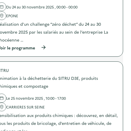
d
p
e
e
a
Du 24 au 30 novembre 2025 , 00:00 - 00:00
s
l
r
à
'
EPONE
t
l
a
i
a
éalisation d’un challenge “zéro déchet” du 24 au 30
c
c
c
t
i
a
ovembre 2025 par les salariés au sein de l’entreprise La
i
p
n
o
a
hocéenne …
t
n
t
i
(
oir le programme
:
i
n
à
V
v
e
p
i
e
)
r
s
“
o
i
P
ITRU
p
t
o
o
e
u
nimation à la déchetterie du SITRU D3E, produits
s
i
r
d
m
himiques et compostage
r
e
m
é
l
e
d
Le 25 novembre 2025 , 10:00 - 17:00
'
r
u
a
s
i
CARRIERES SUR SEINE
c
i
r
t
v
e
ensibilisation aux produits chimiques : découvrez, en détail,
i
e
m
o
“
ous les produits de bricolage, d’entretien de véhicule, de
e
n
A
s