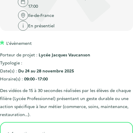
'
c
17:00
n
n
a
c
p
c
Ile-de-France
c
u
r
i
c
En présentiel
e
i
p
u
i
n
a
e
l
L'évènement
c
l
i
Porteur de projet :
Lycée Jacques Vaucanson
i
l
Typologie :
p
Date(s) :
Du 24 au 28 novembre 2025
a
Horaire(s) :
09:00 - 17:00
l
e
Des vidéos de 15 à 30 secondes réalisées par les élèves de chaque
filière (Lycée Professionnel) présentant un geste durable ou une
action spécifique à leur métier (commerce, soins, maintenance,
restauration…).