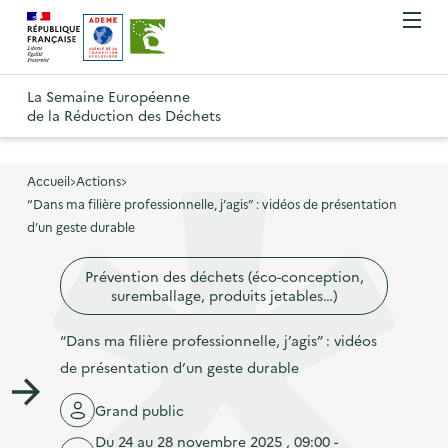
A
A
Gestion des cookies
O
R
l
l
u
e
v
l
l
R
t
r
e
e
La Semaine Européenne
e
i
o
de la Réduction des Déchets
r
r
r
t
u
l
à
a
o
r
e
l
u
u
m
Accueil
Actions
à
a
c
e
“Dans ma filière professionnelle, j’agis” : vidéos de présentation
r
l
n
n
o
d’un geste durable
à
a
u
a
n
l
p
Prévention des déchets (éco-conception,
v
t
a
a
suremballage, produits jetables…)
i
e
p
g
g
n
“Dans ma filière professionnelle, j’agis” : vidéos
a
e
a
u
de présentation d’un geste durable
g
d
t
p
e
'
Grand public
i
r
d
a
Du 24 au 28 novembre 2025 , 09:00 -
o
i