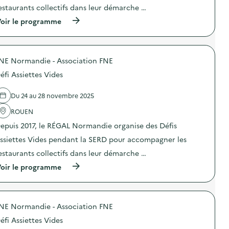
e
o
d
estaurants collectifs dans leur démarche …
n
n
e
t
(
oir le programme
:
s
i
à
D
)
o
p
é
n
r
f
d
o
i
u
NE Normandie - Association FNE
p
A
g
o
s
a
éfi Assiettes Vides
s
s
s
d
i
p
e
e
Du 24 au 28 novembre 2025
i
l
t
l
'
ROUEN
t
l
a
e
a
epuis 2017, le RÉGAL Normandie organise des Défis
c
s
g
t
V
ssiettes Vides pendant la SERD pour accompagner les
e
i
i
a
o
d
estaurants collectifs dans leur démarche …
l
n
e
i
(
oir le programme
:
s
m
à
D
)
e
p
é
n
r
f
t
o
i
a
NE Normandie - Association FNE
p
A
i
o
s
éfi Assiettes Vides
r
s
s