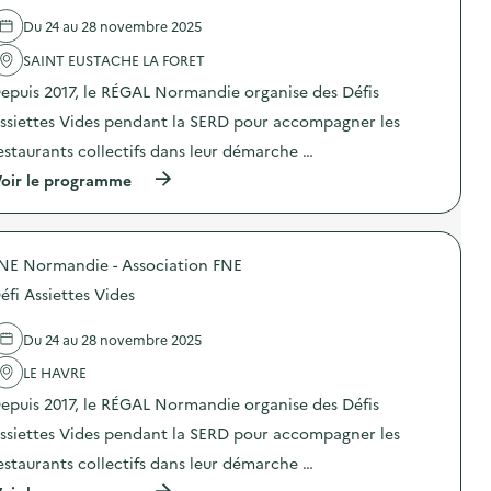
e
d
i
)
e
e
Du 24 au 28 novembre 2025
l
t
'
SAINT EUSTACHE LA FORET
t
a
e
epuis 2017, le RÉGAL Normandie organise des Défis
c
s
t
V
ssiettes Vides pendant la SERD pour accompagner les
i
i
o
d
estaurants collectifs dans leur démarche …
n
e
(
oir le programme
:
s
à
D
)
p
é
r
f
o
i
NE Normandie - Association FNE
p
A
o
s
éfi Assiettes Vides
s
s
d
i
e
e
Du 24 au 28 novembre 2025
l
t
'
LE HAVRE
t
a
e
epuis 2017, le RÉGAL Normandie organise des Défis
c
s
t
V
ssiettes Vides pendant la SERD pour accompagner les
i
i
o
d
estaurants collectifs dans leur démarche …
n
e
(