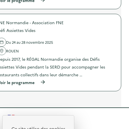
oir le programme
:
s
à
D
)
p
é
r
f
o
i
NE Normandie - Association FNE
p
A
o
s
éfi Assiettes Vides
s
s
d
i
e
e
Du 24 au 28 novembre 2025
l
t
'
ROUEN
t
a
e
epuis 2017, le RÉGAL Normandie organise des Défis
c
s
t
V
ssiettes Vides pendant la SERD pour accompagner les
i
i
o
d
estaurants collectifs dans leur démarche …
n
e
(
oir le programme
:
s
à
D
)
p
é
r
f
o
i
p
A
o
s
s
s
R
d
i
e
e
e
l
Ce site utilise des cookies
t