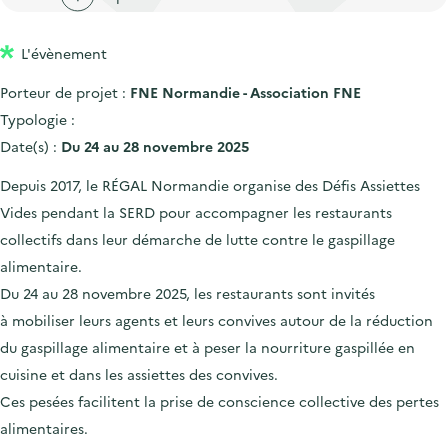
'
c
n
n
a
c
p
c
L'évènement
c
u
r
i
c
e
Porteur de projet :
FNE Normandie - Association FNE
i
p
u
i
Typologie :
n
a
e
l
Date(s) :
Du 24 au 28 novembre 2025
c
l
i
Depuis 2017, le RÉGAL Normandie organise des Défis Assiettes
i
l
Vides pendant la SERD pour accompagner les restaurants
p
collectifs dans leur démarche de lutte contre le gaspillage
a
alimentaire.
l
Du 24 au 28 novembre 2025, les restaurants sont invités
e
à mobiliser leurs agents et leurs convives autour de la réduction
du gaspillage alimentaire et à peser la nourriture gaspillée en
cuisine et dans les assiettes des convives.
Ces pesées facilitent la prise de conscience collective des pertes
alimentaires.