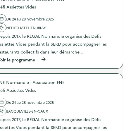
a
o
g
éfi Assiettes Vides
s
n
d
e
e
d
Du 24 au 28 novembre 2025
l
e
'
NEUFCHATEL-EN-BRAY
c
a
o
epuis 2017, le RÉGAL Normandie organise des Défis
c
m
t
m
ssiettes Vides pendant la SERD pour accompagner les
i
u
o
n
estaurants collectifs dans leur démarche …
n
i
(
oir le programme
:
c
à
D
a
p
é
t
r
f
i
o
i
o
NE Normandie - Association FNE
p
A
n
o
s
s
éfi Assiettes Vides
s
s
u
d
i
r
e
e
Du 24 au 28 novembre 2025
l
l
t
a
'
BACQUEVILLE-EN-CAUX
t
p
a
e
r
epuis 2017, le RÉGAL Normandie organise des Défis
c
s
é
t
V
v
ssiettes Vides pendant la SERD pour accompagner les
i
i