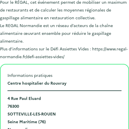
Pour le RÉGAL, cet événement permet de mobiliser un maximum
de restaurants et de calculer les moyennes régionales de
gaspillage alimentaire en restauration collective.
Le REGAL Normandie est un réseau d’acteurs de la chaîne
alimentaire œuvrant ensemble pour réduire le gaspillage
alimentaire.
Plus d’informations sur le Défi Assiettes Vides : https://www.regal-
normandie.fr/defi-assiettes-vides/
Informations pratiques
L
Centre hospitalier du Rouvray
i
N
e
4 Rue Paul Eluard
u
C
u
76300
m
o
V
d
SOTTEVILLE-LES-ROUEN
é
d
i
D
e
Seine Maritime (76)