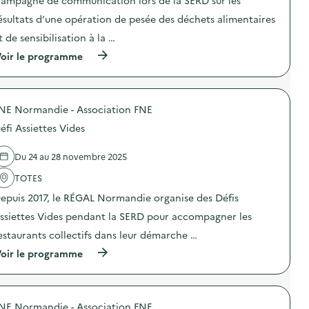
ampagne de communication lors de la SERD sur les
i
ésultats d’une opération de pesée des déchets alimentaires
e
t de sensibilisation à la …
(
oir le programme
à
p
r
o
NE Normandie - Association FNE
p
o
éfi Assiettes Vides
s
d
e
Du 24 au 28 novembre 2025
l
'
TOTES
a
epuis 2017, le RÉGAL Normandie organise des Défis
c
t
ssiettes Vides pendant la SERD pour accompagner les
i
o
estaurants collectifs dans leur démarche …
n
(
oir le programme
:
à
C
p
a
r
m
o
p
NE Normandie - Association FNE
p