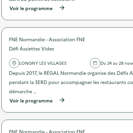
e
(
Voir le programme
à
p
r
o
p
FNE Normandie - Association FNE
o
s
Défi Assiettes Vides
d
e
LONGNY LES VILLAGES
Du 24 au 28 no
l
'
Depuis 2017, le RÉGAL Normandie organise des Défis A
a
c
pendant la SERD pour accompagner les restaurants coll
t
démarche …
i
o
(
Voir le programme
n
à
:
p
C
r
o
o
l
p
FNE Normandie - Association FNE
l