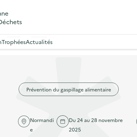
nne
 Déchets
n
Trophées
Actualités
Prévention du gaspillage alimentaire
Normandi
Du 24 au 28 novembre
e
2025