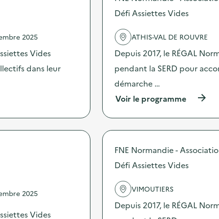
o
O
s
Défi Assiettes Vides
p
d
é
e
r
vembre 2025
ATHIS-VAL DE ROUVRE
l
a
'
t
ssiettes Vides
Depuis 2017, le RÉGAL Norma
a
i
c
ectifs dans leur
pendant la SERD pour accomp
o
t
n
démarche …
i
d
o
e
(
Voir le programme
n
s
à
:
e
p
D
n
r
é
s
o
f
i
p
FNE Normandie - Associati
i
b
o
A
i
s
Défi Assiettes Vides
s
l
d
s
i
e
i
VIMOUTIERS
s
l
vembre 2025
e
a
'
Depuis 2017, le RÉGAL Norma
t
t
a
ssiettes Vides
t
i
c