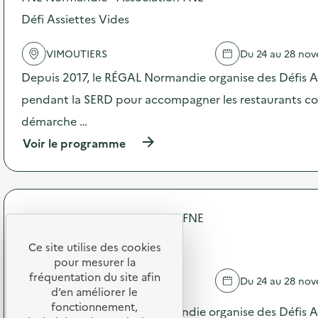
o
e
s
Défi Assiettes Vides
c
d
t
e
e
VIMOUTIERS
Du 24 au 28 no
l
d
'
Depuis 2017, le RÉGAL Normandie organise des Défis A
e
a
s
c
pendant la SERD pour accompagner les restaurants coll
s
t
m
démarche …
i
a
o
(
Voir le programme
r
n
à
t
:
p
p
D
r
h
é
o
o
f
p
n
FNE Normandie - Association FNE
i
o
e
A
s
Défi Assiettes Vides
s
s
Ce site utilise des cookies
d
,
s
pour mesurer la
e
v
SAINTE-GAUBURGE-SAINTE-
i
l
fréquentation du site afin
i
Du 24 au 28 no
e
'
COLOMBE
d’en améliorer le
e
t
a
fonctionnement,
u
Depuis 2017, le RÉGAL Normandie organise des Défis A
t
c