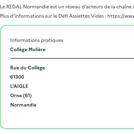
Le REGAL Normandie est un réseau d’acteurs de la chaîne a
Plus d’informations sur le Défi Assiettes Vides : https://ww
Informations pratiques
L
Collège Molière
i
N
e
Rue du Collège
u
C
u
61300
m
o
V
d
L'AIGLE
é
d
i
D
e
Orne (61)
r
e
l
é
R
l
Normandie
o
p
l
p
é
'
e
o
e
a
g
é
t
s
r
i
v