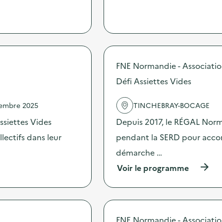
p
r
o
p
o
s
d
FNE Normandie - Associati
e
l
Défi Assiettes Vides
'
a
c
vembre 2025
TINCHEBRAY-BOCAGE
t
ssiettes Vides
Depuis 2017, le RÉGAL Norma
i
o
ectifs dans leur
pendant la SERD pour accomp
n
:
démarche …
S
(
Voir le programme
O
à
D
p
E
r
X
o
O
p
–
FNE Normandie - Associati