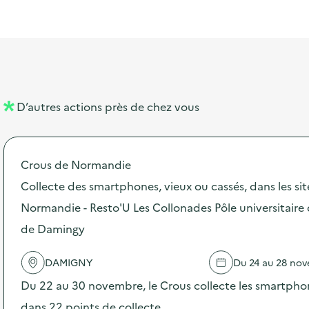
l
t
t
o
è
i
a
e
n
n
b
l
m
e
e
e
m
l
n
e
D’autres actions près de chez vous
l
t
n
é
t
Crous de Normandie
d
Collecte des smartphones, vieux ou cassés, dans les si
e
Normandie - Resto'U Les Collonades Pôle universitair
l
de Damingy
a
v
DAMIGNY
Du 24 au 28 no
o
Du 22 au 30 novembre, le Crous collecte les smartphon
i
dans 22 points de collecte. …