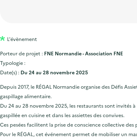
t
p
'
e
i
r
a
d
o
i
c
'
n
n
c
a
p
c
L'évènement
u
c
r
i
e
Porteur de projet :
FNE Normandie - Association FNE
c
i
p
i
Typologie :
u
n
a
l
Date(s) :
Du 24 au 28 novembre 2025
e
c
l
i
i
Depuis 2017, le RÉGAL Normandie organise des Défis Assiet
l
p
gaspillage alimentaire.
a
Du 24 au 28 novembre 2025, les restaurants sont invités à m
l
gaspillée en cuisine et dans les assiettes des convives.
e
Ces pesées facilitent la prise de conscience collective des 
Pour le RÉGAL, cet événement permet de mobiliser un maxim