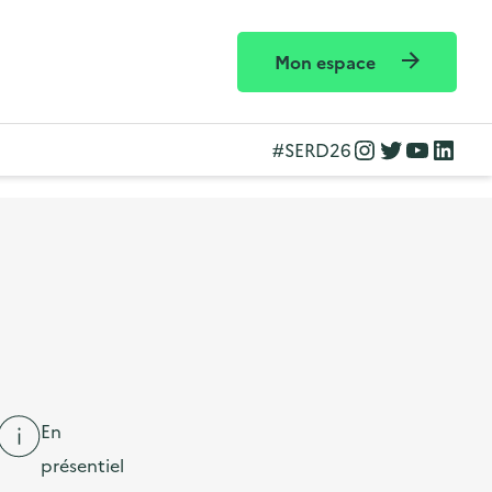
Mon espace
Instagram
Twitter
YouTube
LinkedIn
#SERD26
En
présentiel