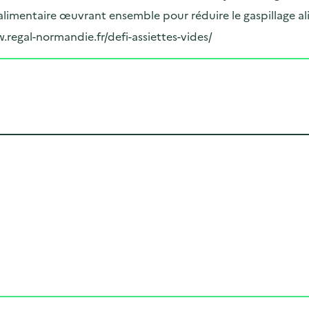
limentaire œuvrant ensemble pour réduire le gaspillage al
w.regal-normandie.fr/defi-assiettes-vides/
Cliquer pour afficher la carte