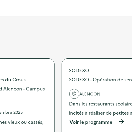
SODEXO
tes du Crous
SODEXO - Opération de sensib
e d'Alençon - Campus
ALENCON
Dans les restaurants scolai
vembre 2025
incités à réaliser de petites
(
es vieux ou cassés,
Voir le programme
à