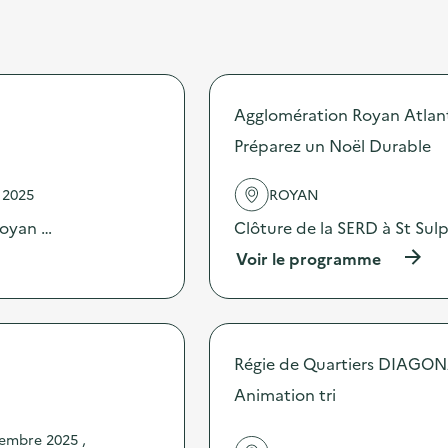
Agglomération Royan Atlan
Préparez un Noël Durable
 2025
ROYAN
Royan …
Clôture de la SERD à St Sul
(
Voir le programme
à
p
r
o
p
Régie de Quartiers DIAGO
o
s
Animation tri
d
e
embre 2025 ,
l