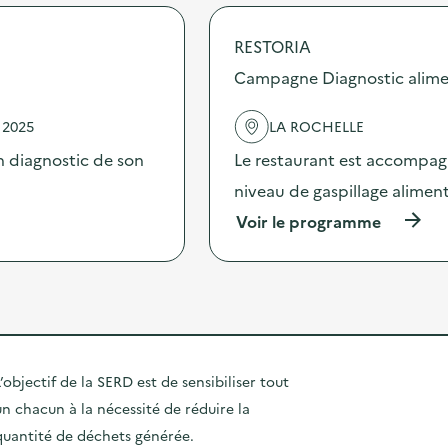
:
u
o
A
r
p
n
a
RESTORIA
o
i
b
s
Campagne Diagnostic alime
m
l
d
a
e
e
t
)
 2025
LA ROCHELLE
l
i
'
o
 diagnostic de son
Le restaurant est accompag
a
n
c
niveau de gaspillage aliment
t
t
r
(
Voir le programme
i
i
à
o
)
p
n
r
:
o
C
p
a
o
m
s
p
d
a
’objectif de la SERD est de sensibiliser tout
e
g
un chacun à la nécessité de réduire la
l
n
'
e
quantité de déchets générée.
a