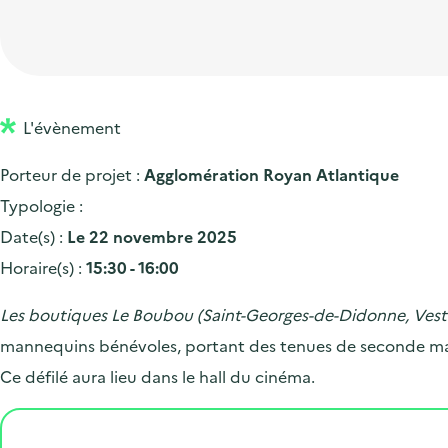
t
p
'
e
i
r
a
d
o
i
c
'
n
n
c
a
p
c
L'évènement
u
c
r
i
e
Porteur de projet :
Agglomération Royan Atlantique
c
i
p
i
Typologie :
u
n
a
l
Date(s) :
Le 22 novembre 2025
e
c
l
Horaire(s) :
15:30 - 16:00
i
i
l
p
Les boutiques Le Boubou (Saint-Georges-de-Didonne, Vest
a
mannequins bénévoles, portant des tenues de seconde mai
l
Ce défilé aura lieu dans le hall du cinéma.
e