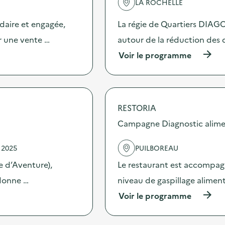
LA ROCHELLE
'
a
idaire et engagée,
La régie de Quartiers DIA
c
t
ur une vente …
autour de la réduction des 
i
(
Voir le programme
o
à
n
p
:
r
P
o
r
p
é
RESTORIA
o
p
s
Campagne Diagnostic alime
a
d
r
e
e
 2025
PUILBOREAU
l
z
'
u
re d’Aventure),
Le restaurant est accompag
a
n
c
 donne …
niveau de gaspillage aliment
N
t
o
(
Voir le programme
i
ë
à
o
l
p
n
D
r