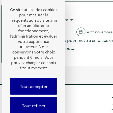
:
l
o
F
i
p
Ce site utilise des cookies
r
e
RESTORIA
o
i
pour mesurer la
r
s
Campagne Diagnostic alimentaire
p
fréquentation du site afin
s
d
e
d’en améliorer le
“
e
r
P
fonctionnement,
PUILBOREAU
Le 22 novembre
l
i
r
l’administration et évaluer
'
e
Le restaurant est accompagné pour mettre en place un
é
votre expérience
a
é
p
utilisateur. Nous
c
niveau de gaspillage alimentaire. …
p
a
t
conservons votre choix
h
r
(
Voir le programme
i
pendant 6 mois. Vous
é
e
à
o
pouvez changer ce choix
m
z
p
n
è
à tout moment.
u
r
:
r
n
o
C
e
N
p
o
”
o
o
l
Tout accepter
L
ë
s
l
a
l
d
e
R
B
L
d
e
c
r
u
l
e
t
Tout refuser
e
r
'
e
t
t
a
a