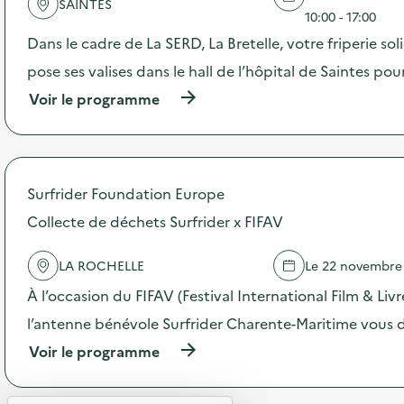
SAINTES
'
10:00 - 17:00
a
Dans le cadre de La SERD, La Bretelle, votre friperie sol
c
t
pose ses valises dans le hall de l’hôpital de Saintes po
i
(
Voir le programme
o
à
n
p
:
r
A
o
p
p
r
Surfrider Foundation Europe
o
è
s
Collecte de déchets Surfrider x FIFAV
s
d
-
e
m
LA ROCHELLE
Le 22 novembre
l
i
'
d
À l’occasion du FIFAV (Festival International Film & Liv
a
i
c
l’antenne bénévole Surfrider Charente-Maritime vous
d
t
’
(
Voir le programme
i
A
à
o
t
p
n
e
r