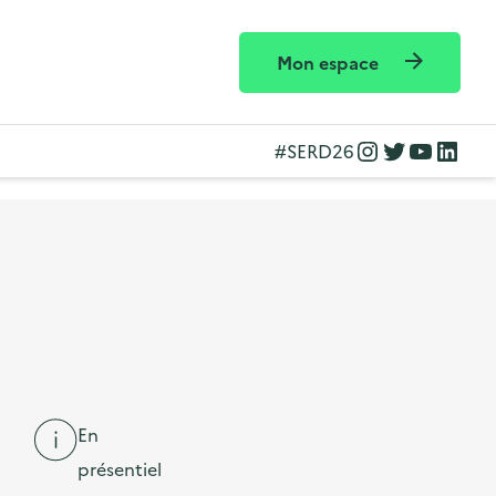
Mon espace
Instagram
Twitter
YouTube
LinkedIn
#SERD26
En
présentiel