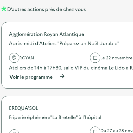
l
n
e
D’autres actions près de chez vous
l
t
n
é
t
Agglomération Royan Atlantique
d
Après-midi d'Ateliers "Préparez un Noël durable"
e
l
ROYAN
Le 22 novembre
a
Ateliers de 14h à 17h30, salle VIP du cinéma Le Lido à 
v
(
Voir le programme
o
à
p
i
r
o
e
p
EREQUA'SOL
o
s
Friperie éphémère"La Bretelle" à l’hôpital
d
e
Du 27 au 28 nov
l