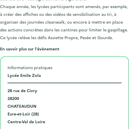
Chaque année, les lycées participants sont amenés, par exemple,
à créer des affiches ou des vidéos de sensibilisation au tri, à
organiser des journées cleanwalk, ou encore à mettre en place
des actions concrètes dans les cantines pour limiter le gaspillage.
Ce lycée relève les défis Assiette Propre, Pesée et Gourde.
En savoir plus sur l'évènement
Informations pratiques
L
Lycée Emile Zola
i
N
e
26 rue de Civry
u
C
u
28200
m
o
V
d
CHATEAUDUN
é
d
i
D
e
Eure-et-Loir (28)
r
e
l
é
R
l
Centre-Val de Loire