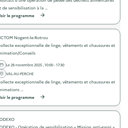
ésultats d’une opération de pesée des déchets alimentaires
e
t de sensibilisation à la …
(
oir le programme
à
p
r
o
ICTOM Nogent-le-Rotrou
p
o
ollecte exceptionnelle de linge, vêtements et chaussures et
s
d
nimation/Conseils
e
l
Le 26 novembre 2025 , 10:00 - 17:30
'
a
VAL-AU-PERCHE
c
t
ollecte exceptionnelle de linge, vêtements et chaussures et
i
o
nimations …
n
(
oir le programme
:
à
C
p
a
r
m
o
p
SODEXO
p
a
o
g
ODEXO - Opération de sensibilisation « Mission anti-gaspi »