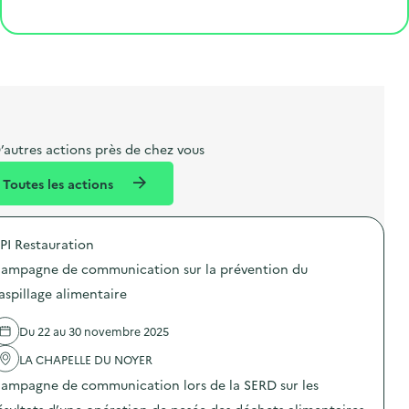
o
p
l
p
é
'
Cliquer pour afficher la carte
e
o
e
a
g
é
t
s
r
i
v
l
t
t
o
è
i
a
e
n
n
b
l
m
e
e
e
m
’autres actions près de chez vous
l
n
e
Toutes les actions
l
t
n
é
t
PI Restauration
d
ampagne de communication sur la prévention du
e
aspillage alimentaire
l
a
Du 22 au 30 novembre 2025
v
LA CHAPELLE DU NOYER
o
ampagne de communication lors de la SERD sur les
i