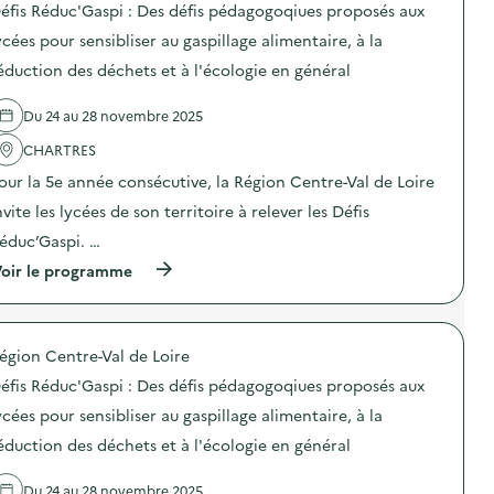
o
u
éfis Réduc'Gaspi : Des défis pédagogoqiues proposés aux
é
s
s
s
r
a
d
s
ycées pour sensibliser au gaspillage alimentaire, à la
a
t
e
u
t
éduction des déchets et à l'écologie en général
i
l
r
i
o
'
e
o
n
a
s
Du 24 au 28 novembre 2025
n
«
c
e
d
M
t
t
CHARTRES
e
i
i
A
s
s
o
n
our la 5e année consécutive, la Région Centre-Val de Loire
e
s
n
i
n
nvite les lycées de son territoire à relever les Défis
i
:
m
s
o
D
a
éduc’Gaspi. …
i
n
é
t
b
a
f
i
(
oir le programme
i
n
i
o
à
l
t
s
n
p
i
i
R
/
r
s
-
é
C
o
a
g
d
égion Centre-Val de Loire
o
p
t
a
u
n
o
éfis Réduc'Gaspi : Des défis pédagogoqiues proposés aux
i
s
c
s
s
o
p
’
e
d
ycées pour sensibliser au gaspillage alimentaire, à la
n
i
G
i
e
«
»
a
éduction des déchets et à l'écologie en général
l
l
M
)
s
s
'
i
p
)
a
s
Du 24 au 28 novembre 2025