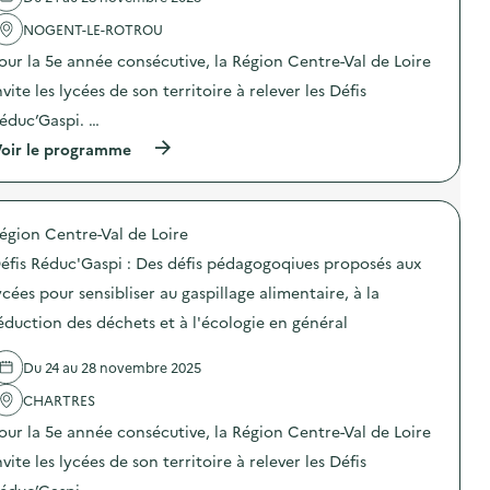
i
c
s
:
t
NOGENT-LE-ROTROU
i
D
i
o
e
o
our la 5e année consécutive, la Région Centre-Val de Loire
n
s
n
a
d
nvite les lycées de son territoire à relever les Défis
:
n
é
D
éduc’Gaspi. …
t
f
é
i
i
f
(
oir le programme
-
s
i
à
g
p
s
p
a
é
R
r
s
d
é
o
p
a
d
égion Centre-Val de Loire
p
i
g
u
o
»
éfis Réduc'Gaspi : Des défis pédagogoqiues proposés aux
o
c
s
)
g
’
d
ycées pour sensibliser au gaspillage alimentaire, à la
o
G
e
q
a
éduction des déchets et à l'écologie en général
l
i
s
'
u
p
a
e
Du 24 au 28 novembre 2025
i
c
s
:
t
CHARTRES
p
D
i
r
e
o
our la 5e année consécutive, la Région Centre-Val de Loire
o
s
n
p
d
nvite les lycées de son territoire à relever les Défis
:
o
é
D