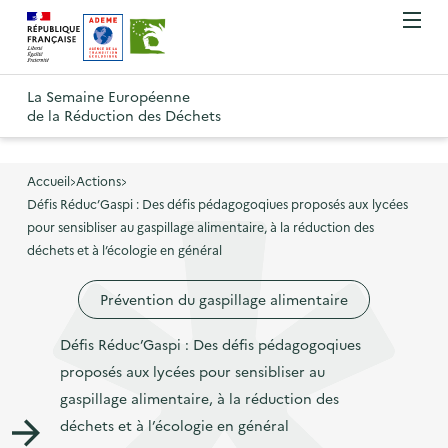
A
A
Gestion des cookies
O
R
l
l
u
e
v
l
l
R
t
r
e
e
La Semaine Européenne
e
i
o
de la Réduction des Déchets
r
r
r
t
u
l
à
a
o
r
e
l
u
u
m
Accueil
Actions
à
a
c
e
Défis Réduc’Gaspi : Des défis pédagogoqiues proposés aux lycées
r
l
n
n
o
pour sensibliser au gaspillage alimentaire, à la réduction des
à
a
u
déchets et à l’écologie en général
a
n
l
p
v
t
a
a
Prévention du gaspillage alimentaire
i
e
p
g
g
n
a
Défis Réduc’Gaspi : Des défis pédagogoqiues
e
a
u
g
proposés aux lycées pour sensibliser au
d
t
p
e
gaspillage alimentaire, à la réduction des
'
i
r
d
déchets et à l’écologie en général
a
o
i