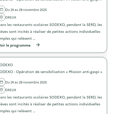
s
n
d
e
e
d
Du 24 au 28 novembre 2025
l
e
'
DREUX
c
a
o
ans les restaurants scolaires SODEXO, pendant la SERD, les
c
m
t
m
lèves sont incités à réaliser de petites actions individuelles
i
u
o
n
imples qui relèvent …
n
i
(
oir le programme
:
c
à
C
a
p
o
t
r
l
i
o
l
o
SODEXO
p
e
n
o
c
s
ODEXO - Opération de sensibilisation « Mission anti-gaspi »
s
t
u
d
e
r
e
e
Du 24 au 28 novembre 2025
l
l
x
a
'
DREUX
c
p
a
e
r
ans les restaurants scolaires SODEXO, pendant la SERD, les
c
p
é
t
t
v
lèves sont incités à réaliser de petites actions individuelles
i
i
e
o
o
imples qui relèvent …
n
n