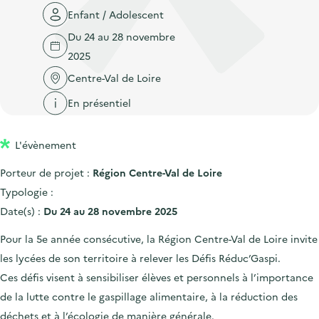
'
c
Enfant / Adolescent
n
n
a
c
p
c
Du 24 au 28 novembre
c
u
r
i
2025
c
e
i
p
Centre-Val de Loire
u
i
n
a
e
l
En présentiel
c
l
i
i
l
L'évènement
p
a
Porteur de projet :
Région Centre-Val de Loire
l
Typologie :
e
Date(s) :
Du 24 au 28 novembre 2025
Pour la 5e année consécutive, la Région Centre-Val de Loire invite
les lycées de son territoire à relever les Défis Réduc’Gaspi.
Ces défis visent à sensibiliser élèves et personnels à l’importance
de la lutte contre le gaspillage alimentaire, à la réduction des
déchets et à l’écologie de manière générale.