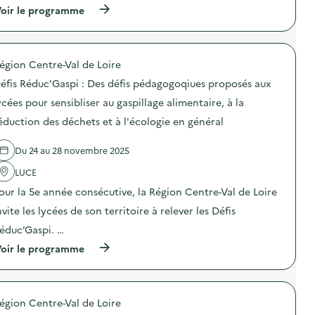
n
t
(
oir le programme
:
n
i
à
S
e
o
p
O
l
n
r
D
l
d
o
E
e
u
égion Centre-Val de Loire
p
X
d
g
o
O
e
a
éfis Réduc'Gaspi : Des défis pédagogoqiues proposés aux
s
–
l
s
d
O
ycées pour sensibliser au gaspillage alimentaire, à la
i
p
e
p
n
i
éduction des déchets et à l'écologie en général
l
é
g
l
'
r
e
l
a
a
,
a
Du 24 au 28 novembre 2025
c
t
v
g
t
i
ê
e
LUCE
i
o
t
a
o
n
our la 5e année consécutive, la Région Centre-Val de Loire
e
l
n
d
m
i
nvite les lycées de son territoire à relever les Défis
:
e
e
m
S
s
n
e
éduc’Gaspi. …
O
e
t
n
D
n
(
oir le programme
s
t
E
s
à
e
a
X
i
p
t
i
O
b
r
c
r
–
i
o
h
e
O
égion Centre-Val de Loire
l
p
a
)
p
i