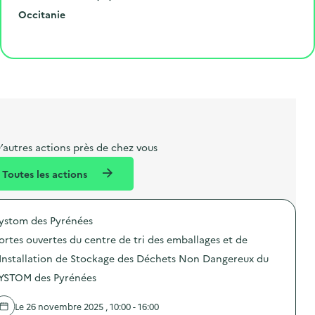
r
e
l
é
R
l
Occitanie
o
p
l
p
é
'
Cliquer pour afficher la carte
e
o
e
a
g
é
t
s
r
i
v
l
t
t
o
è
i
a
e
n
n
b
l
m
e
e
e
m
’autres actions près de chez vous
l
n
e
Toutes les actions
l
t
n
é
t
ystom des Pyrénées
d
ortes ouvertes du centre de tri des emballages et de
e
'Installation de Stockage des Déchets Non Dangereux du
l
YSTOM des Pyrénées
a
v
Le 26 novembre 2025 , 10:00 - 16:00