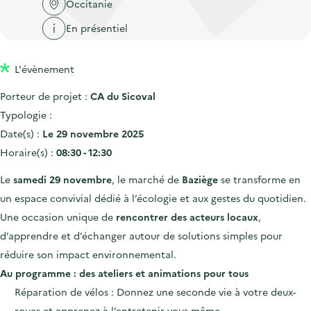
'
Occitanie
c
n
n
a
c
En présentiel
p
c
c
u
r
i
c
e
L'évènement
i
p
u
i
n
a
e
Porteur de projet :
CA du Sicoval
l
c
l
i
Typologie :
i
l
Date(s) :
Le 29 novembre 2025
p
Horaire(s) :
08:30 - 12:30
a
Le
samedi 29 novembre
, le marché de
Baziège
se transforme en
l
un espace convivial dédié à l’écologie et aux gestes du quotidien.
e
Une occasion unique de
rencontrer des acteurs locaux
,
d’apprendre et d’échanger autour de solutions simples pour
réduire son impact environnemental.
Au programme : des ateliers et animations pour tous
Réparation de vélos : Donnez une seconde vie à votre deux-
roues et apprenez à l’entretenir vous-même