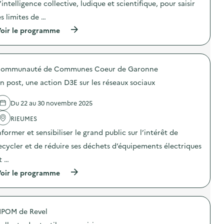
e
’intelligence collective, ludique et scientifique, pour saisir
i
e
v
o
m
es limites de …
é
n
b
g
(
oir le programme
:
a
é
à
L
l
t
p
a
l
a
r
S
a
l
o
E
g
e
ommunauté de Communes Coeur de Garonne
p
R
e
)
o
D
s
n post, une action D3E sur les réseaux sociaux
s
F
e
d
o
t
e
l
d
Du 22 au 30 novembre 2025
l
l
e
'
RIEUMES
e
l
a
a
’
nformer et sensibiliser le grand public sur l’intérêt de
c
u
I
t
x
n
ecycler et de réduire ses déchets d’équipements électriques
i
H
s
o
e
t …
t
n
r
a
(
oir le programme
:
b
l
à
F
e
l
p
r
s
a
r
e
F
t
o
s
o
i
IPOM de Revel
p
q
l
o
o
u
l
n