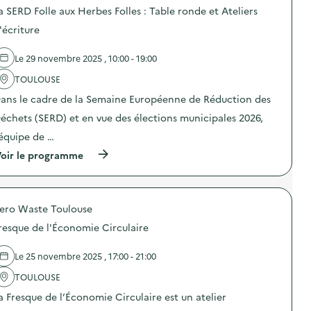
o
r
a SERD Folle aux Herbes Folles : Table ronde et Ateliers
s
t
d
'écriture
e
e
s
l
o
Le 29 novembre 2025 , 10:00 - 19:00
'
u
a
v
TOULOUSE
c
e
t
ans le cadre de la Semaine Européenne de Réduction des
r
i
t
o
échets (SERD) et en vue des élections municipales 2026,
e
n
s
’équipe de …
:
d
A
(
u
oir le programme
t
à
c
e
p
e
l
r
n
i
o
t
e
ero Waste Toulouse
p
r
r
o
e
d
resque de l'Économie Circulaire
s
d
e
d
e
c
e
t
Le 25 novembre 2025 , 17:00 - 21:00
u
l
r
i
'
i
TOULOUSE
s
a
d
i
a Fresque de l’Économie Circulaire est un atelier
c
e
n
t
s