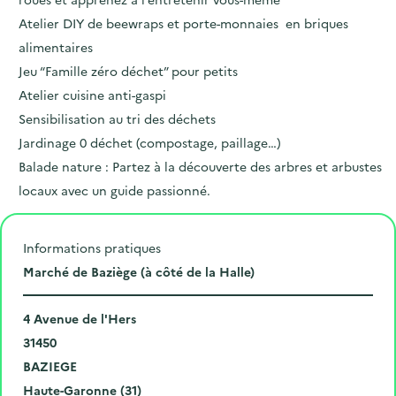
Atelier DIY de beewraps et porte-monnaies en briques
alimentaires
Jeu “Famille zéro déchet” pour petits
Atelier cuisine anti-gaspi
Sensibilisation au tri des déchets
Jardinage 0 déchet (compostage, paillage…)
Balade nature : Partez à la découverte des arbres et arbustes
locaux avec un guide passionné.
Informations pratiques
L
Marché de Baziège (à côté de la Halle)
i
N
e
4 Avenue de l'Hers
u
C
u
31450
m
o
V
d
BAZIEGE
é
d
i
D
e
Haute-Garonne (31)