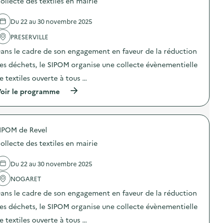
ollecte des textiles en mairie
s
e
e
d
d
d
s
e
e
e
Du 22 au 30 novembre 2025
:
S
l
l
T
t
'
PRESERVILLE
’
a
o
a
É
b
c
ans le cadre de son engagement en faveur de la réduction
c
c
l
k
t
o
e
a
es déchets, le SIPOM organise une collecte évènementielle
i
n
r
g
o
o
e textiles ouverte à tous …
o
e
n
m
n
d
(
oir le programme
:
i
d
e
à
U
e
e
s
p
n
C
e
D
r
p
i
t
é
o
o
r
A
c
IPOM de Revel
p
s
c
t
h
o
t
u
e
e
ollecte des textiles en mairie
s
,
l
l
t
d
u
a
i
s
e
n
Du 22 au 30 novembre 2025
i
e
N
l
e
r
r
o
'
NOGARET
a
e
s
n
a
c
)
d
D
ans le cadre de son engagement en faveur de la réduction
c
t
’
a
t
i
es déchets, le SIPOM organise une collecte évènementielle
é
n
i
o
c
g
o
n
e textiles ouverte à tous …
r
e