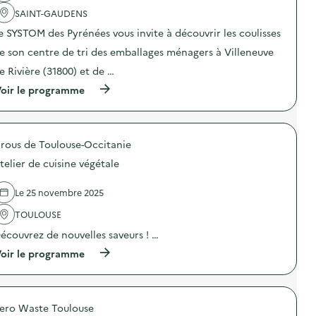
o
SAINT-GAUDENS
i
e SYSTOM des Pyrénées vous invite à découvrir les coulisses
e
e son centre de tri des emballages ménagers à Villeneuve
e Rivière (31800) et de …
(
oir le programme
à
p
r
o
rous de Toulouse-Occitanie
p
o
telier de cuisine végétale
s
d
e
Le 25 novembre 2025
l
'
TOULOUSE
a
écouvrez de nouvelles saveurs ! …
c
t
(
oir le programme
i
à
o
p
n
r
:
o
P
ero Waste Toulouse
p
o