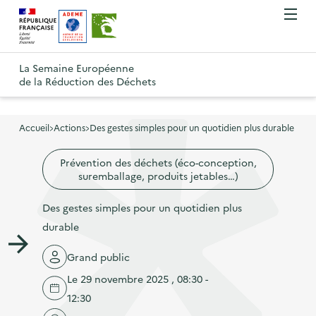
A
A
Gestion des cookies
O
R
l
l
u
e
v
l
l
R
t
r
e
e
La Semaine Européenne
e
i
o
de la Réduction des Déchets
r
r
r
t
u
l
à
a
o
r
e
l
u
u
m
Accueil
Actions
Des gestes simples pour un quotidien plus durable
à
a
c
e
r
l
n
n
o
Prévention des déchets (éco-conception,
à
a
u
suremballage, produits jetables…)
a
n
l
p
v
t
a
Des gestes simples pour un quotidien plus
a
i
e
p
durable
g
g
n
a
e
a
u
Grand public
g
d
t
p
Le 29 novembre 2025 , 08:30 -
e
'
i
r
12:30
d
a
o
i