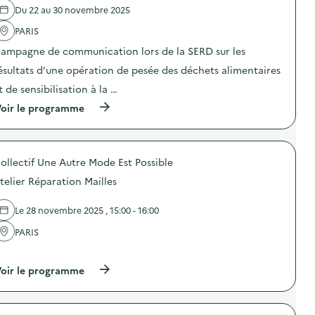
o
i
Du 22 au 30 novembre 2025
e
'
m
-
v
a
m
g
PARIS
o
c
u
a
i
t
n
ampagne de communication lors de la SERD sur les
s
s
i
i
p
i
o
ésultats d’une opération de pesée des déchets alimentaires
c
i
n
n
a
»
t de sensibilisation à la …
s
:
t
)
”
C
i
(
oir le programme
)
a
o
à
m
n
p
p
s
r
a
u
o
g
ollectif Une Autre Mode Est Possible
r
p
n
l
o
e
telier Réparation Mailles
a
s
d
p
d
e
r
e
Le 28 novembre 2025 , 15:00 - 16:00
c
é
l
o
v
'
PARIS
m
e
a
m
…
n
c
u
t
t
(
n
oir le programme
i
i
à
i
o
o
p
c
n
n
r
a
d
:
o
t