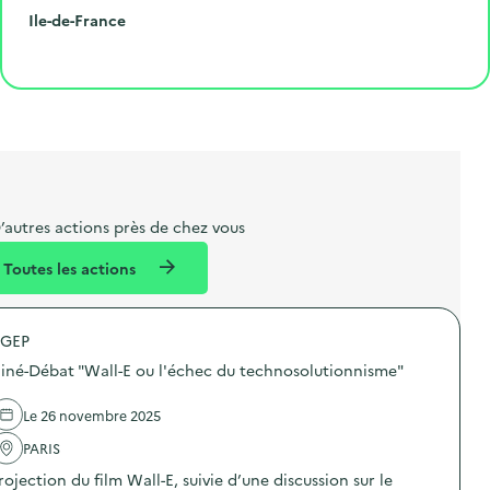
r
e
l
é
R
Ile-de-France
o
p
l
p
é
Cliquer pour afficher la carte
e
o
e
a
g
t
s
r
i
l
t
t
o
i
a
e
n
b
l
m
e
e
’autres actions près de chez vous
l
n
Toutes les actions
l
t
é
GEP
d
iné-Débat "Wall-E ou l'échec du technosolutionnisme"
e
l
Le 26 novembre 2025
a
PARIS
v
rojection du film Wall-E, suivie d’une discussion sur le