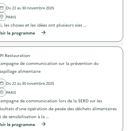
d
b
e
a
Du 22 au 30 novembre 2025
l
t
'
PARIS
“
a
W
ci, les choses et les idées ont plusieurs vies …
c
a
t
l
(
oir le programme
i
l
à
o
-
p
n
E
r
:
o
o
S
u
PI Restauration
p
O
l
o
G
ampagne de communication sur la prévention du
’
s
E
é
d
aspillage alimentaire
R
c
e
E
h
l
S
e
Du 22 au 30 novembre 2025
'
–
c
a
O
d
PARIS
c
p
u
t
ampagne de communication lors de la SERD sur les
é
t
i
r
e
o
ésultats d’une opération de pesée des déchets alimentaires
a
c
n
t
h
t de sensibilisation à la …
:
i
n
A
(
o
oir le programme
o
n
à
n
s
i