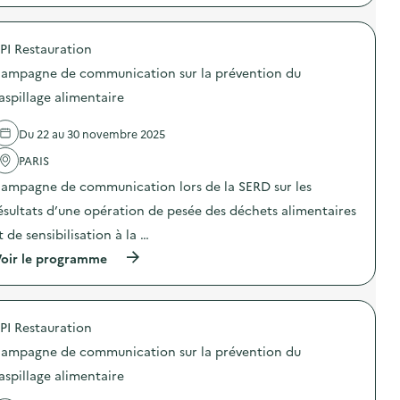
p
d
o
m
r
e
l
a
o
s
u
t
PI Restauration
p
e
t
i
o
n
i
o
ampagne de communication sur la prévention du
s
s
o
n
d
i
n
aspillage alimentaire
s
e
b
n
“
l
i
i
M
Du 22 au 30 novembre 2025
'
l
s
o
a
i
m
i
PARIS
c
s
e
n
t
a
”
s
ampagne de communication lors de la SERD sur les
i
t
)
d
o
i
ésultats d’une opération de pesée des déchets alimentaires
e
n
o
d
t de sensibilisation à la …
:
n
é
C
«
c
(
oir le programme
a
M
h
à
m
i
e
p
p
s
t
r
a
s
s
o
g
i
PI Restauration
,
p
n
o
p
o
e
n
ampagne de communication sur la prévention du
l
s
d
a
u
d
aspillage alimentaire
e
n
s
e
c
t
d
l