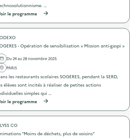
o
echnosolutionnisme. …
i
(
oir le programme
e
à
p
r
o
SODEXO
p
o
OGERES - Opération de sensibilisation « Mission anti-gaspi »
s
d
e
Du 24 au 28 novembre 2025
l
'
PARIS
a
ans les restaurants scolaires SOGERES, pendant la SERD,
c
t
es élèves sont incités à réaliser de petites actions
i
o
ndividuelles simples qui …
n
(
oir le programme
:
à
C
p
i
r
n
o
é
LYSS CO
p
-
o
D
nimations "Moins de déchets, plus de voisins"
s
é