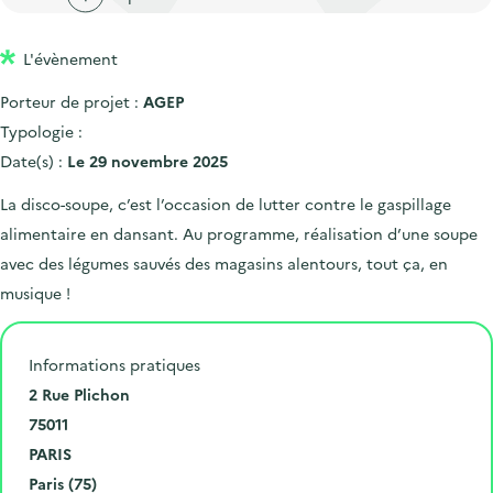
'
c
n
n
a
c
p
c
L'évènement
c
u
r
i
c
e
Porteur de projet :
AGEP
i
p
u
i
Typologie :
n
a
e
l
Date(s) :
Le 29 novembre 2025
c
l
i
La disco-soupe, c’est l’occasion de lutter contre le gaspillage
i
l
alimentaire en dansant. Au programme, réalisation d’une soupe
p
avec des légumes sauvés des magasins alentours, tout ça, en
a
musique !
l
e
Informations pratiques
N
2 Rue Plichon
u
C
75011
m
o
V
PARIS
é
d
i
D
Paris (75)