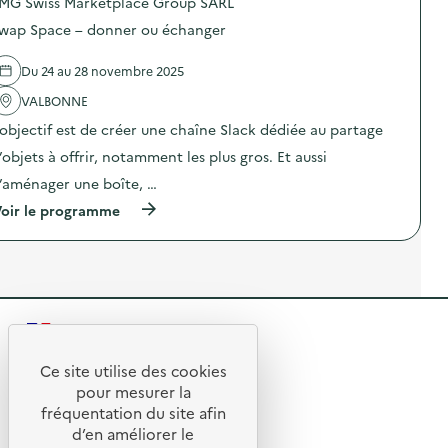
MG Swiss Marketplace Group SARL
s
p
u
n
s
o
i
wap Space – donner ou échanger
s
i
s
z
n
o
d
e
o
n
e
Du 24 au 28 novembre 2025
t
s
a
l
C
e
n
'
VALBONNE
a
s
t
a
m
p
’objectif est de créer une chaîne Slack dédiée au partage
i
c
p
a
-
t
’objets à offrir, notamment les plus gros. Et aussi
a
c
g
i
g
e
a
o
’aménager une boîte, …
n
s
s
n
e
»
(
oir le programme
p
:
d
)
à
i
D
e
p
»
é
s
r
)
j
e
o
e
n
p
u
s
o
n
i
s
e
b
R
d
r
i
e
z
e
l
l
Ce site utilise des cookies
é
i
R
'
r
t
pour mesurer la
s
a
o
e
fréquentation du site afin
a
o
c
d
t
d’en améliorer le
t
é
t
u
i
© 2026 SERD