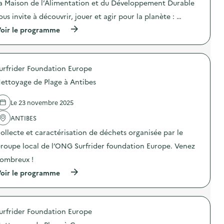
a Maison de l’Alimentation et du Développement Durable
o
ous invite à découvrir, jouer et agir pour la planète : …
i
(
oir le programme
e
à
p
r
o
urfrider Foundation Europe
p
o
ettoyage de Plage à Antibes
s
d
e
Le 23 novembre 2025
l
'
ANTIBES
a
ollecte et caractérisation de déchets organisée par le
c
t
roupe local de l’ONG Surfrider foundation Europe. Venez
i
o
ombreux !
n
(
oir le programme
:
à
A
p
t
r
e
o
l
urfrider Foundation Europe
p
i
o
e