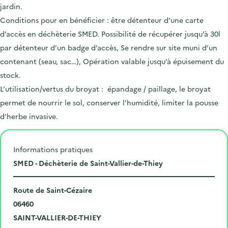
jardin.
Conditions pour en bénéficier : être détenteur d’une carte
d’accès en déchèterie SMED. Possibilité de récupérer jusqu’à 30l
par détenteur d’un badge d’accès, Se rendre sur site muni d’un
contenant (seau, sac…), Opération valable jusqu’à épuisement du
stock.
L’utilisation/vertus du broyat : épandage / paillage, le broyat
permet de nourrir le sol, conserver l’humidité, limiter la pousse
d’herbe invasive.
Informations pratiques
L
SMED - Déchèterie de Saint-Vallier-de-Thiey
i
N
e
Route de Saint-Cézaire
u
C
u
06460
m
o
V
d
SAINT-VALLIER-DE-THIEY