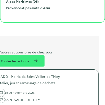
é
d
i
D
e
Alpes-Maritimes (06)
r
e
l
é
R
l
Provence-Alpes-Côte d'Azur
o
p
l
p
é
'
Cliquer pour afficher la carte
e
o
e
a
g
é
t
s
r
i
v
l
t
t
o
è
i
a
e
n
n
b
l
m
e
e
e
m
’autres actions près de chez vous
l
n
e
Toutes les actions
l
t
n
é
t
ADD - Mairie de Saint-Vallier-de-Thiey
d
telier, jeu et ramassage de déchets
e
l
Le 26 novembre 2025
a
SAINT-VALLIER-DE-THIEY
v