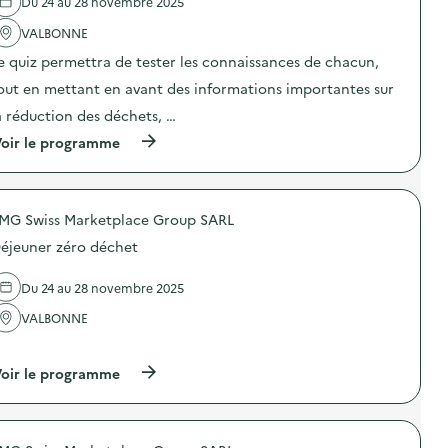
p
Du 24 au 28 novembre 2025
l
é
'
VALBONNE
r
a
a
e quiz permettra de tester les connaissances de chacun,
c
t
t
i
out en mettant en avant des informations importantes sur
i
o
o
n
a réduction des déchets, …
n
d
(
oir le programme
:
e
à
T
s
p
r
e
r
i
n
o
a
s
MG Swiss Marketplace Group SARL
p
u
i
o
b
b
éjeuner zéro déchet
s
u
i
d
r
l
e
e
Du 24 au 28 novembre 2025
i
l
a
s
'
VALBONNE
u
a
a
«
t
…
c
N
i
t
e
o
(
oir le programme
i
t
n
à
o
t
«
p
n
o
M
r
:
y
i
o
Q
o