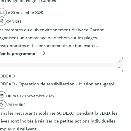
ettoyage de Plage à Cannes
s
r
d
,
e
j
Le 23 novembre 2025
l
e
'
CANNES
u
a
e
es membres du club environnement du lycée Carnot
c
t
t
r
rganisent un ramassage de déchets sur les plages
i
a
o
m
nvironnantes et les enrochements du boulevard …
n
a
(
oir le programme
:
s
à
N
s
p
e
a
r
t
g
o
t
e
SODEXO
p
o
d
o
y
e
ODEXO - Opération de sensibilisation « Mission anti-gaspi »
s
a
d
d
g
é
e
e
Du 24 au 28 novembre 2025
c
l
d
h
'
VALLAURIS
e
e
a
P
t
ans les restaurants scolaires SODEXO, pendant la SERD, les
c
l
s
t
a
)
lèves sont incités à réaliser de petites actions individuelles
i
g
o
e
imples qui relèvent …