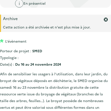
'
c
En présentiel
n
n
a
c
p
c
c
u
Archive
r
i
c
F
e
i
p
e
Cette action a été archivée et n'est plus mise à jour.
u
i
r
n
a
e
l
m
c
l
i
L'évènement
e
i
r
l
Porteur de projet :
SMED
l
p
'
Typologie :
a
a
Date(s) :
Du 16 au 24 novembre 2024
l
l
e
e
Afin de sensibiliser les usagers à l’utilisation, dans leur jardin, du
r
broyat de végétaux déposés en déchèterie, le SMED organise du
t
e
samedi 16 au 23 novembre la distribution gratuite de cette
.
ressource verte issue du broyage de végétaux (branches de la
taille des arbres, feuilles…). Le broyat possède de nombreuses
vertus et peut être valorisé sous différentes formes dans un