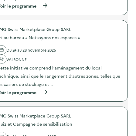
n
à
(
oir le programme
:
A
à
N
n
p
e
t
r
t
i
o
t
b
MG Swiss Marketplace Group SARL
p
o
e
o
y
s
ri au bureau « Nettoyons nos espaces »
s
a
)
d
g
e
e
Du 24 au 28 novembre 2025
l
d
'
VALBONNE
e
a
P
ette initiative comprend l’aménagement du local
c
l
t
a
echnique, ainsi que le rangement d’autres zones, telles que
i
g
o
e
es casiers de stockage et …
n
à
(
oir le programme
:
C
à
S
a
p
O
n
r
D
n
o
E
e
MG Swiss Marketplace Group SARL
p
X
s
o
O
)
uiz et Campagne de sensibilisation
s
–
d
O
e