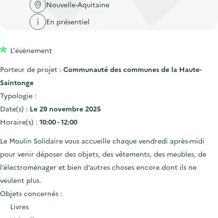
'
c
Nouvelle-Aquitaine
n
n
a
c
En présentiel
p
c
c
u
r
i
c
e
L'évènement
i
p
u
i
n
a
e
Porteur de projet :
Communauté des communes de la Haute-
l
c
l
i
Saintonge
i
l
Typologie :
p
Date(s) :
Le 29 novembre 2025
a
Horaire(s) :
10:00 - 12:00
l
Le Moulin Solidaire vous accueille chaque vendredi après-midi
e
pour venir déposer des objets, des vêtements, des meubles, de
l’électroménager et bien d’autres choses encore dont ils ne
veulent plus.
Objets concernés :
Livres