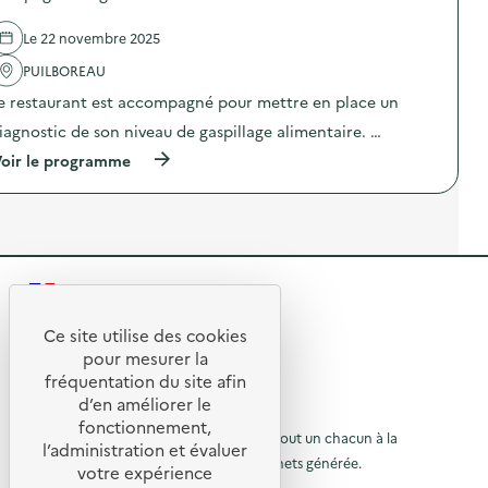
c
d
t
e
Le 22 novembre 2025
e
l
d
'
PUILBOREAU
e
a
e restaurant est accompagné pour mettre en place un
d
c
é
t
iagnostic de son niveau de gaspillage alimentaire. …
c
i
h
o
(
oir le programme
e
n
à
t
:
p
s
C
r
S
a
o
u
m
p
r
p
o
f
a
s
r
g
R
d
i
n
e
e
d
e
l
Ce site utilise des cookies
e
D
R
'
t
pour mesurer la
r
i
a
e
fréquentation du site afin
x
a
o
c
F
g
d’en améliorer le
t
t
u
I
n
© 2026 SERD
i
fonctionnement,
F
o
o
o
L’objectif de la SERD est de sensibiliser tout un chacun à la
r
l’administration et évaluer
A
s
n
nécessité de réduire la quantité de déchets générée.
u
V
t
votre expérience
à
:
)
i
SUIVEZ-NOUS