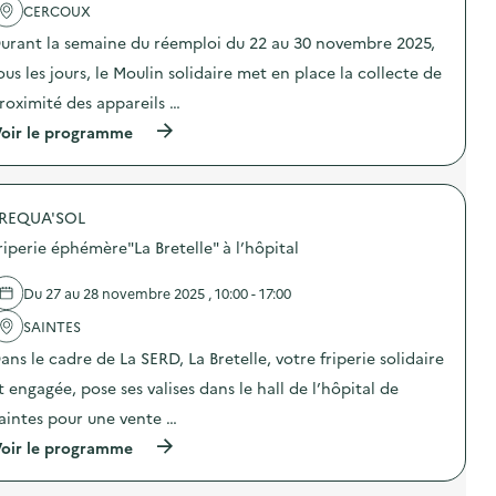
b
'
CERCOUX
j
a
e
urant la semaine du réemploi du 22 au 30 novembre 2025,
c
t
t
ous les jours, le Moulin solidaire met en place la collecte de
s
i
,
o
roximité des appareils …
v
n
ê
(
oir le programme
:
t
à
A
e
p
t
m
r
e
e
o
l
n
REQUA'SOL
p
i
t
o
e
riperie éphémère"La Bretelle" à l’hôpital
s
s
r
,
d
B
m
e
o
Du 27 au 28 novembre 2025 , 10:00 - 17:00
e
l
i
u
'
SAINTES
s
b
a
s
l
ans le cadre de La SERD, La Bretelle, votre friperie solidaire
c
o
e
t
n
t engagée, pose ses valises dans le hall de l’hôpital de
s
i
s
e
o
d
aintes pour une vente …
t
n
’
é
(
oir le programme
:
A
l
à
C
u
e
p
o
t