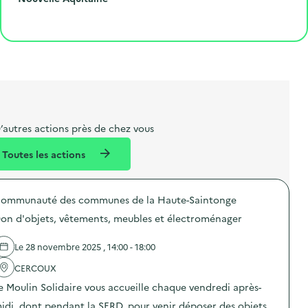
o
p
l
p
é
'
Cliquer pour afficher la carte
e
o
e
a
g
é
t
s
r
i
v
l
t
t
o
è
i
a
e
n
n
b
l
m
e
e
e
m
’autres actions près de chez vous
l
n
e
Toutes les actions
l
t
n
é
t
ommunauté des communes de la Haute-Saintonge
d
on d'objets, vêtements, meubles et électroménager
e
l
Le 28 novembre 2025 , 14:00 - 18:00
a
CERCOUX
v
e Moulin Solidaire vous accueille chaque vendredi après-
o
idi, dont pendant la SERD, pour venir déposer des objets,