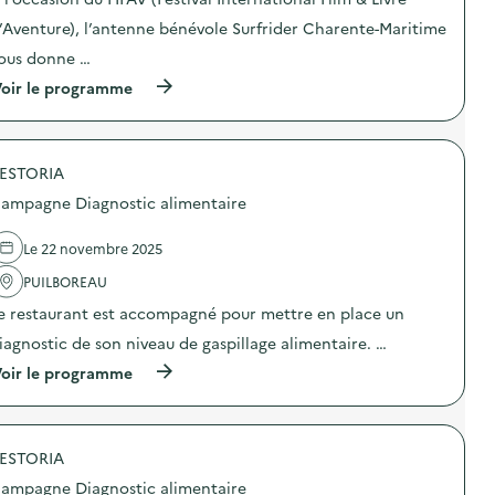
c
m
t
è
’Aventure), l’antenne bénévole Surfrider Charente-Maritime
i
r
o
e
ous donne …
n
”
(
oir le programme
:
L
à
A
a
p
n
B
r
i
r
o
m
e
ESTORIA
p
a
t
o
t
e
ampagne Diagnostic alimentaire
s
i
l
d
o
l
e
n
Le 22 novembre 2025
e
l
t
”
'
PUILBOREAU
r
à
a
i
l
e restaurant est accompagné pour mettre en place un
c
)
’
t
h
iagnostic de son niveau de gaspillage alimentaire. …
i
ô
o
(
oir le programme
p
n
à
i
:
p
t
C
r
a
o
o
l
l
ESTORIA
p
)
l
o
ampagne Diagnostic alimentaire
e
s