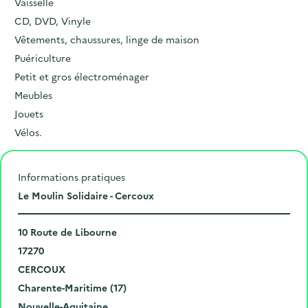
Vaisselle
CD, DVD, Vinyle
Vêtements, chaussures, linge de maison
Puériculture
Petit et gros électroménager
Meubles
Jouets
Vélos.
Informations pratiques
L
Le Moulin Solidaire - Cercoux
i
N
e
10 Route de Libourne
u
C
u
17270
m
o
V
d
CERCOUX
é
d
i
D
e
Charente-Maritime (17)
r
e
l
é
R
l
Nouvelle-Aquitaine