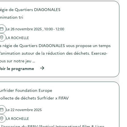
c
r
l
o
t
o
l
m
égie de Quartiers DIAGONALES
r
p
e
n
o
o
c
e
nimation tri
m
s
t
)
é
d
e
n
e
d
Le 26 novembre 2025 , 10:00 - 12:00
a
l
e
g
'
LA ROCHELLE
p
e
a
r
a régie de Quartiers DIAGONALES vous propose un temps
r
c
o
)
t
x
’animation autour de la réduction des déchets. Exercez-
i
i
o
m
ous sur notre jeu …
n
i
(
oir le programme
:
t
à
F
é
p
r
)
r
i
o
p
urfrider Foundation Europe
p
e
o
r
ollecte de déchets Surfrider x FIFAV
s
i
d
e
e
é
Le 22 novembre 2025
l
p
'
LA ROCHELLE
h
a
é
 l’occasion du FIFAV (Festival International Film & Livre