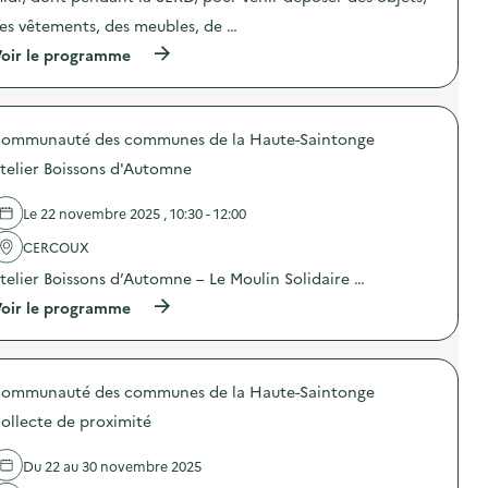
i
es vêtements, des meubles, de …
e
(
oir le programme
à
p
r
o
ommunauté des communes de la Haute-Saintonge
p
o
telier Boissons d'Automne
s
d
e
Le 22 novembre 2025 , 10:30 - 12:00
l
'
CERCOUX
a
telier Boissons d’Automne – Le Moulin Solidaire …
c
t
(
oir le programme
i
à
o
p
n
r
:
o
D
ommunauté des communes de la Haute-Saintonge
p
o
o
n
ollecte de proximité
s
d
d
’
e
Du 22 au 30 novembre 2025
o
l