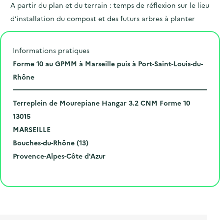
A partir du plan et du terrain : temps de réflexion sur le lieu
d’installation du compost et des futurs arbres à planter
Informations pratiques
L
Forme 10 au GPMM à Marseille puis à Port-Saint-Louis-du-
i
Rhône
e
N
u
Terreplein de Mourepiane Hangar 3.2 CNM Forme 10
u
C
d
13015
m
o
V
e
MARSEILLE
é
d
i
D
l
Bouches-du-Rhône (13)
r
e
l
é
R
'
Provence-Alpes-Côte d'Azur
o
p
l
p
é
é
Cliquer pour afficher la carte
e
o
e
a
g
v
t
s
r
i
è
l
t
t
o
n