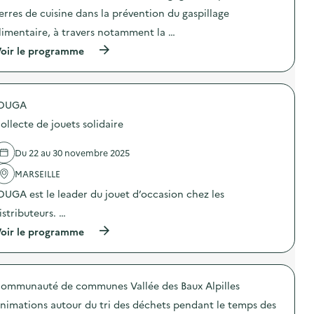
c
o
erres de cuisine dans la prévention du gaspillage
i
n
u
limentaire, à travers notamment la …
:
r
U
(
oir le programme
e
n
à
d
e
p
e
g
r
b
r
o
o
a
OUGA
p
i
n
o
s
d
ollecte de jouets solidaire
s
d
e
d
e
c
e
Du 22 au 30 novembre 2025
s
o
l
a
l
'
MARSEILLE
t
l
a
e
e
OUGA est le leader du jouet d’occasion chez les
c
l
c
t
i
t
istributeurs. …
i
e
e
o
(
oir le programme
r
s
n
à
s
o
:
p
d
l
C
r
e
i
o
o
c
d
m
ommunauté de communes Vallée des Baux Alpilles
p
h
a
m
o
a
i
nimations autour du tri des déchets pendant le temps des
u
s
r
r