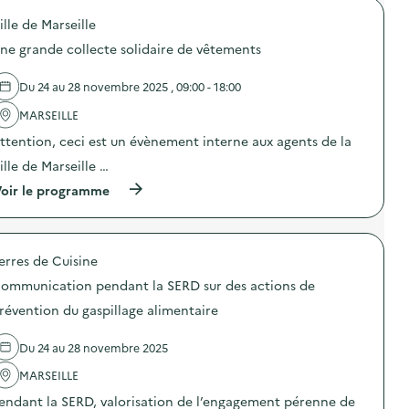
o
ille de Marseille
p
o
ne grande collecte solidaire de vêtements
s
d
e
Du 24 au 28 novembre 2025 , 09:00 - 18:00
l
'
MARSEILLE
a
ttention, ceci est un évènement interne aux agents de la
c
t
ille de Marseille …
i
o
(
oir le programme
n
à
:
p
R
r
é
o
e
erres de Cuisine
p
m
o
ommunication pendant la SERD sur des actions de
p
s
l
d
révention du gaspillage alimentaire
o
e
i
l
d
Du 24 au 28 novembre 2025
'
e
a
MARSEILLE
l
c
a
t
endant la SERD, valorisation de l’engagement pérenne de
s
i