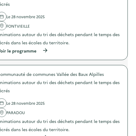
n
d
p
écrés
e
i
e
e
d
c
l
n
e
a
Le 28 novembre 2025
'
t
v
t
a
e
ê
FONTVIEILLE
i
c
r
t
o
t
i
e
nimations autour du tri des déchets pendant le temps des
n
i
e
m
p
o
écrés dans les écoles du territoire.
n
e
e
n
a
n
(
n
oir le programme
:
v
t
à
d
C
a
s
p
a
o
l
)
r
n
l
e
o
t
l
e
ommunauté de communes Vallée des Baux Alpilles
p
l
e
n
o
a
c
t
nimations autour du tri des déchets pendant le temps des
s
S
t
o
d
E
e
écrés
i
e
R
d
l
l
D
e
e
Le 28 novembre 2025
'
s
j
t
a
u
o
t
PARADOU
c
r
u
e
t
d
e
s
nimations autour du tri des déchets pendant le temps des
i
e
t
s
o
s
s
écrés dans les écoles du territoire.
è
n
a
s
c