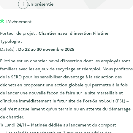
'
c
En présentiel
n
n
a
c
p
c
c
u
L'évènement
r
i
c
e
i
p
u
Porteur de projet :
Chantier naval d'insertion Pilotine
i
n
a
e
Typologie :
l
c
l
i
Date(s) :
Du 22 au 30 novembre 2025
i
l
Pilotine est un chantier naval d’insertion dont les employés sont
p
familiers avec les enjeux de recyclage et réemploi. Nous profitons
a
de la SERD pour les sensibiliser davantage à la réduction des
l
déchets en proposant une action globale qui permette à la fois
e
de lancer une nouvelle façon de faire sur le site marseillais et
d’inclure immédiatement le futur site de Port-Saint-Louis (PSL) –
qui n’est actuellement qu’un terrain nu en attente du démarrage
de chantier.
1/ Lundi 24/11 – Matinée dédiée au lancement du compost
Les salariés sont répartis en 3 groupes pour faire des