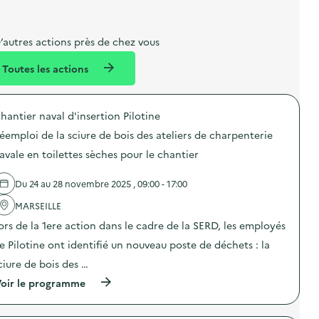
i
a
e
n
e
b
l
m
m
e
e
e
’autres actions près de chez vous
l
n
n
Toutes les actions
l
t
t
é
hantier naval d'insertion Pilotine
d
éemploi de la sciure de bois des ateliers de charpenterie
e
avale en toilettes sèches pour le chantier
l
a
Du 24 au 28 novembre 2025 , 09:00 - 17:00
v
MARSEILLE
o
ors de la 1ere action dans le cadre de la SERD, les employés
i
e Pilotine ont identifié un nouveau poste de déchets : la
e
ciure de bois des …
(
oir le programme
à
p
r