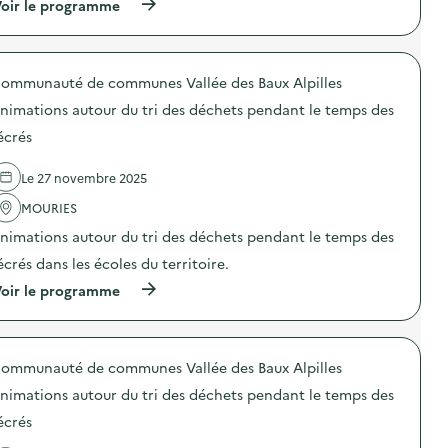
(
oir le programme
:
c
o
h
à
A
t
l
e
p
n
i
i
s
r
i
o
d
p
o
m
n
a
o
ommunauté de communes Vallée des Baux Alpilles
p
a
s
i
u
o
t
d
r
r
nimations autour du tri des déchets pendant le temps des
s
i
e
e
l
d
o
p
écrés
)
e
e
n
r
c
l
s
é
h
Le 27 novembre 2025
'
a
v
a
a
u
e
n
MOURIES
c
t
n
t
t
o
t
nimations autour du tri des déchets pendant le temps des
i
i
u
i
e
o
r
écrés dans les écoles du territoire.
o
r
n
d
n
)
(
oir le programme
:
u
d
à
A
t
u
p
n
r
g
r
i
i
a
o
m
d
s
ommunauté de communes Vallée des Baux Alpilles
p
a
e
p
o
t
s
i
nimations autour du tri des déchets pendant le temps des
s
i
d
l
d
o
écrés
é
l
e
n
c
a