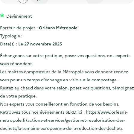
'
c
n
n
a
c
p
c
L'évènement
c
u
r
i
c
e
Porteur de projet :
Orléans Métropole
i
p
u
i
Typologie :
n
a
e
l
Date(s) :
Le 27 novembre 2025
c
l
i
Échangeons sur votre pratique, posez vos questions, nos experts
i
l
vous répondent.
p
Les maîtres-composteurs de la Métropole vous donnent rendez-
a
vous pour un temps d’échange en visio sur le compostage.
l
Restez au chaud dans votre salon, posez vos questions, témoignez
e
de votre pratique.
Nos experts vous conseilleront en fonction de vos besoins.
Retrouvez tous nos évènements SERD ici : https://www.orleans-
metropole.fr/actions-et-services/gestion-et-revalorisation-des-
dechets/la-semaine-europeenne-de-la-reduction-des-dechets