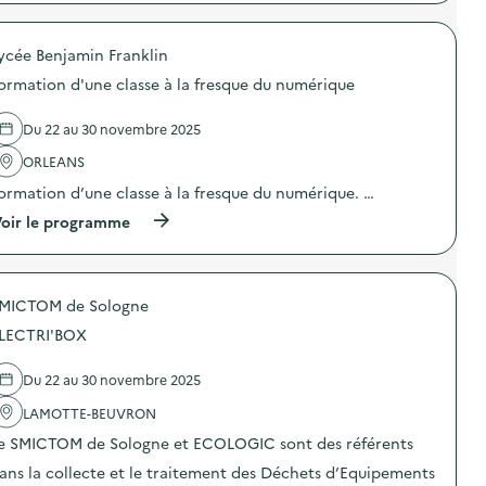
p
)
é
r
p
o
a
ycée Benjamin Franklin
p
r
o
e
ormation d'une classe à la fresque du numérique
s
c
d
a
e
f
Du 22 au 30 novembre 2025
l
é
'
ORLEANS
)
a
ormation d’une classe à la fresque du numérique. …
c
t
(
oir le programme
i
à
o
p
n
r
:
o
D
MICTOM de Sologne
p
é
o
f
LECTRI'BOX
s
i
d
t
e
Du 22 au 30 novembre 2025
e
l
x
'
LAMOTTE-BEUVRON
t
a
i
e SMICTOM de Sologne et ECOLOGIC sont des référents
c
l
t
ans la collecte et le traitement des Déchets d’Equipements
e
i