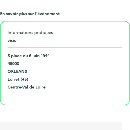
En savoir plus sur l'évènement
Informations pratiques
L
visio
i
N
e
5 place du 6 juin 1944
u
C
u
45000
m
o
V
d
ORLEANS
é
d
i
D
e
Loiret (45)
r
e
l
é
R
l
Centre-Val de Loire
o
p
l
p
é
'
Cliquer pour afficher la carte
e
o
e
a
g
é
t
s
r
i
v
l
t
t
o
è
i
a
e
n
n