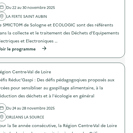
”
d
’
e
)
e
B
Du 22 au 30 novembre 2025
s
l
O
q
'
LA FERTE SAINT AUBIN
X
u
a
)
e
e SMICTOM de Sologne et ECOLOGIC sont des référents
c
d
t
u
ans la collecte et le traitement des Déchets d’Equipements
i
n
o
lectriques et Electroniques …
u
n
m
(
oir le programme
:
é
à
S
r
p
O
i
r
G
q
o
E
u
égion Centre-Val de Loire
p
R
e
o
E
)
éfis Réduc'Gaspi : Des défis pédagogoqiues proposés aux
s
S
d
–
ycées pour sensibliser au gaspillage alimentaire, à la
e
O
éduction des déchets et à l'écologie en général
l
p
'
é
a
r
Du 24 au 28 novembre 2025
c
a
t
t
ORLEANS LA SOURCE
i
i
o
o
our la 5e année consécutive, la Région Centre-Val de Loire
n
n