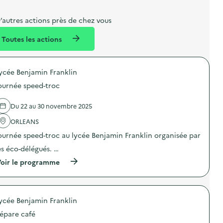
b
l
m
e
e
e
m
’autres actions près de chez vous
l
n
e
Toutes les actions
l
t
n
é
t
ycée Benjamin Franklin
d
ournée speed-troc
e
l
Du 22 au 30 novembre 2025
a
ORLEANS
v
ournée speed-troc au lycée Benjamin Franklin organisée par
o
es éco-délégués. …
i
(
oir le programme
e
à
p
r
o
ycée Benjamin Franklin
p
o
épare café
s