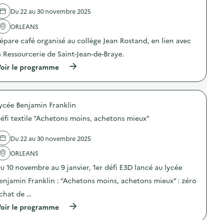
d
e
Du 22 au 30 novembre 2025
l
'
ORLEANS
a
épare café organisé au collège Jean Rostand, en lien avec
c
t
a Ressourcerie de Saint-Jean-de-Braye.
i
o
(
oir le programme
n
à
:
p
J
r
o
o
u
ycée Benjamin Franklin
p
r
o
éfi textile "Achetons moins, achetons mieux"
n
s
é
d
e
e
Du 22 au 30 novembre 2025
s
l
p
'
ORLEANS
e
a
u 10 novembre au 9 janvier, 1er défi E3D lancé au lycée
e
c
d
t
enjamin Franklin : “Achetons moins, achetons mieux” : zéro
-
i
t
o
chat de …
r
n
(
o
oir le programme
:
à
c
R