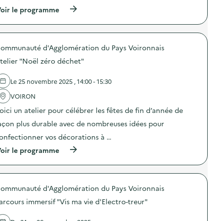
n
(
oir le programme
:
à
V
p
i
r
s
o
i
ommunauté d'Agglomération du Pays Voironnais
p
t
o
e
telier "Noël zéro déchet"
s
d
d
e
e
s
Le 25 novembre 2025 , 14:00 - 15:30
l
u
'
VOIRON
n
a
i
oici un atelier pour célébrer les fêtes de fin d’année de
c
t
t
é
açon plus durable avec de nombreuses idées pour
i
s
o
d
onfectionner vos décorations à …
n
e
(
oir le programme
:
c
à
F
o
p
r
m
r
e
p
o
s
o
ommunauté d'Agglomération du Pays Voironnais
p
q
s
o
u
t
arcours immersif "Vis ma vie d'Electro-treur"
s
e
a
d
d
g
e