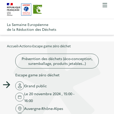
A
A
Gestion des cookies
O
R
l
l
u
e
v
l
l
R
t
r
e
e
La Semaine Européenne
e
i
o
de la Réduction des Déchets
r
r
r
t
u
l
à
a
o
r
e
l
u
u
m
Accueil
Actions
Escape game zéro déchet
à
a
c
e
r
l
n
n
o
Prévention des déchets (éco-conception,
à
a
u
suremballage, produits jetables…)
a
n
l
p
v
t
a
Escape game zéro déchet
a
i
e
p
g
g
n
Grand public
a
e
a
u
Le 20 novembre 2024 , 15:00 -
g
d
t
p
16:00
e
'
i
r
d
Auvergne-Rhône-Alpes
a
o
i