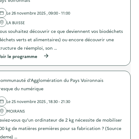
ays Voironnais
t
v
e
o
i
i
l
n
o
e
Le 26 novembre 2025 , 09:00 - 11:00
'
“
n
d
a
L
s
e
LA BUISSE
c
a
p
s
t
m
é
ous souhaitez découvrir ce que deviennent vos biodéchets
o
i
i
r
r
o
s
déchets verts et alimentaires) ou encore découvrir une
i
d
n
e
o
i
tructure de réemploi, son …
:
e
d
n
A
n
i
a
(
oir le programme
t
i
q
t
à
e
m
u
e
p
l
a
e
u
r
i
g
s
r
o
e
e
l
ommunauté d'Agglomération du Pays Voironnais
s
p
r
d
a
)
o
R
resque du numérique
u
v
s
e
r
a
d
p
e
b
e
Le 25 novembre 2025 , 18:30 - 21:30
a
b
l
l
i
u
e
'
MOIRANS
r
t
s
a
K
”
aviez-vous qu’un ordinateur de 2 kg nécessite de mobiliser
)
c
i
)
t
d
00 kg de matières premières pour sa fabrication ? (Source
i
s
o
deme) …
)