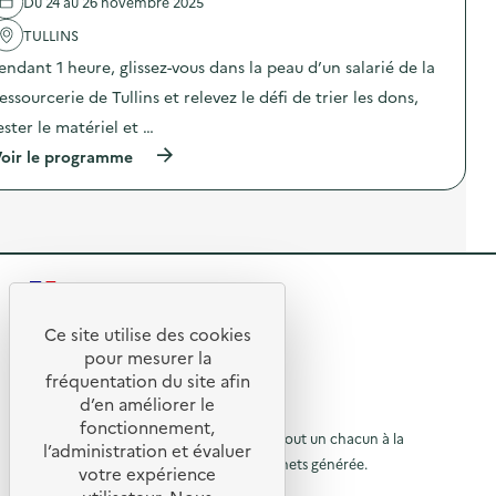
u
Du 24 au 26 novembre 2025
e
l
n
e
'
TULLINS
u
t
a
m
d
endant 1 heure, glissez-vous dans la peau d’un salarié de la
c
é
e
t
r
l
essourcerie de Tullins et relevez le défi de trier les dons,
i
i
a
o
q
ester le matériel et …
R
n
u
e
(
oir le programme
:
e
s
à
A
)
s
p
t
o
r
e
u
o
l
r
p
i
c
o
e
e
s
r
r
R
d
“
i
e
N
e
e
l
Ce site utilise des cookies
o
d
R
'
ë
t
pour mesurer la
u
a
l
P
e
fréquentation du site afin
o
c
z
a
d’en améliorer le
t
é
t
y
u
© 2026 SERD
i
r
fonctionnement,
s
o
o
L’objectif de la SERD est de sensibiliser tout un chacun à la
o
r
V
l’administration et évaluer
n
d
nécessité de réduire la quantité de déchets générée.
o
u
votre expérience
à
:
é
i
SUIVEZ-NOUS
P
c