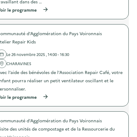
o
r
ravaillant dans des …
n
l
(
oir le programme
:
e
à
A
p
p
t
r
r
e
o
o
l
l
ommunauté d'Agglomération du Pays Voironnais
p
i
o
o
e
n
telier Repair Kids
s
r
g
d
c
e
e
o
Le 26 novembre 2025 , 14:00 - 16:30
m
l
n
e
'
CHARAVINES
f
n
a
e
t
vec l’aide des bénévoles de l’Association Repair Café, votre
c
c
d
t
t
e
nfant pourra réaliser un petit ventilateur oscillant et le
i
i
l
o
o
ersonnaliser.
a
n
n
d
(
oir le programme
:
d
u
à
E
e
r
p
x
p
é
r
p
r
e
o
o
o
d
ommunauté d'Agglomération du Pays Voironnais
p
s
t
e
o
i
e
l
isite des unités de compostage et de la Ressourcerie du
s
t
c
a
d
i