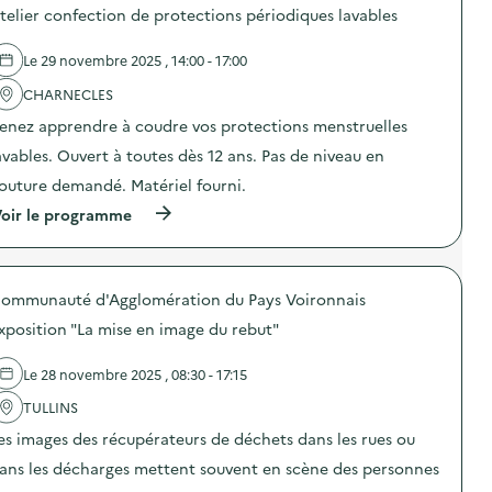
o
telier confection de protections périodiques lavables
s
d
e
Le 29 novembre 2025 , 14:00 - 17:00
l
'
CHARNECLES
a
enez apprendre à coudre vos protections menstruelles
c
t
avables. Ouvert à toutes dès 12 ans. Pas de niveau en
i
o
outure demandé. Matériel fourni.
n
(
oir le programme
:
à
I
p
n
r
s
o
t
ommunauté d'Agglomération du Pays Voironnais
p
a
o
l
xposition "La mise en image du rebut"
s
l
d
P
e
a
Le 28 novembre 2025 , 08:30 - 17:15
l
r
'
TULLINS
t
a
y
es images des récupérateurs de déchets dans les rues ou
c
p
t
o
ans les décharges mettent souvent en scène des personnes
i
u