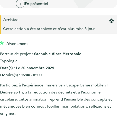
'
c
En présentiel
n
n
a
c
p
c
c
u
Archive
r
i
c
F
e
i
p
e
Cette action a été archivée et n'est plus mise à jour.
u
i
r
n
a
e
l
m
c
l
i
L'évènement
e
i
r
l
Porteur de projet :
Grenoble Alpes Metropole
l
p
'
Typologie :
a
a
Date(s) :
Le 20 novembre 2024
l
l
Horaire(s) :
15:00 - 16:00
e
e
r
Participez à l’expérience immersive « Escape Game mobile » !
t
e
Dédiée au tri, à la réduction des déchets et à l’économie
.
circulaire, cette animation reprend l’ensemble des concepts et
mécaniques bien connus : fouilles, manipulations, réflexions et
énigmes.