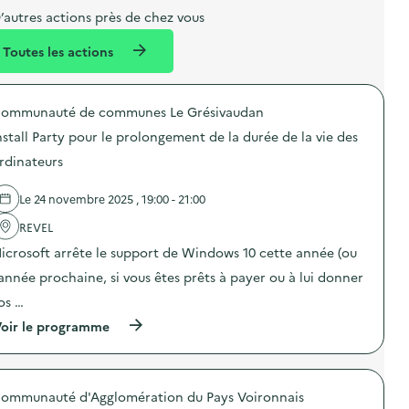
e
e
m
’autres actions près de chez vous
l
n
e
Toutes les actions
l
t
n
é
t
ommunauté de communes Le Grésivaudan
d
nstall Party pour le prolongement de la durée de la vie des
e
rdinateurs
l
a
Le 24 novembre 2025 , 19:00 - 21:00
v
REVEL
o
icrosoft arrête le support de Windows 10 cette année (ou
i
’année prochaine, si vous êtes prêts à payer ou à lui donner
e
os …
(
oir le programme
à
p
r
o
ommunauté d'Agglomération du Pays Voironnais
p