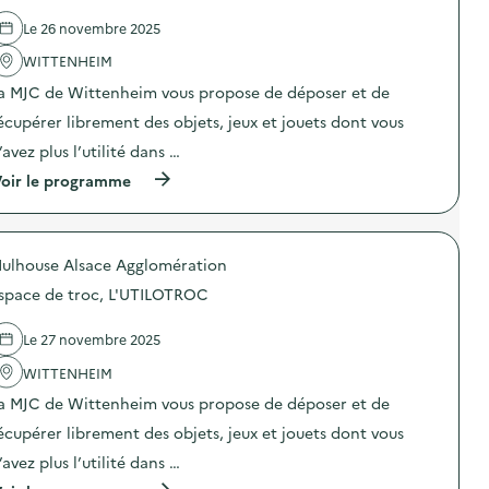
i
d
g
s
e
e
Le 26 novembre 2025
c
l
a
o
'
WITTENHEIM
c
l
a
c
a
a MJC de Wittenheim vous propose de déposer et de
c
o
i
t
m
écupérer librement des objets, jeux et jouets dont vous
r
i
p
e
o
a
’avez plus l’utilité dans …
p
n
g
l
(
oir le programme
:
n
u
à
P
é
s
p
e
p
n
r
r
a
e
o
f
r
t
ulhouse Alsace Agglomération
p
o
l
s
o
r
e
space de troc, L'UTILOTROC
”
s
m
s
)
d
a
â
e
n
Le 27 novembre 2025
n
l
c
e
'
WITTENHEIM
e
s
a
a
d
a MJC de Wittenheim vous propose de déposer et de
c
r
a
t
t
n
écupérer librement des objets, jeux et jouets dont vous
i
i
s
o
s
’avez plus l’utilité dans …
l
n
t
a