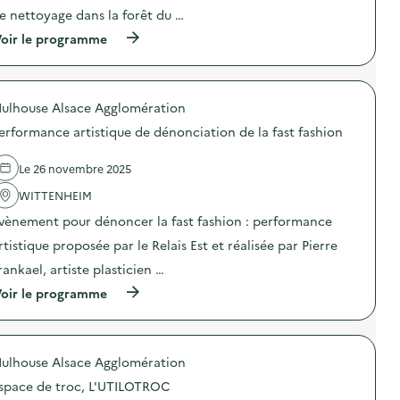
n
e nettoyage dans la forêt du …
:
N
(
oir le programme
e
à
t
p
t
r
o
o
y
ulhouse Alsace Agglomération
p
a
o
g
erformance artistique de dénonciation de la fast fashion
s
e
d
“
e
Le 26 novembre 2025
L
l
e
'
WITTENHEIM
s
a
e
vènement pour dénoncer la fast fashion : performance
c
n
t
v
rtistique proposée par le Relais Est et réalisée par Pierre
i
i
o
rankael, artiste plasticien …
r
n
o
(
oir le programme
:
n
à
N
s
p
e
d
r
t
u
o
t
p
ulhouse Alsace Agglomération
p
o
é
o
y
space de troc, L'UTILOTROC
r
s
a