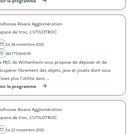
(
oir le programme
:
i
f
à
E
q
o
p
s
u
r
r
p
e
ê
o
a
d
t
ulhouse Alsace Agglomération
p
c
e
d
o
e
d
u
space de troc, L'UTILOTROC
s
d
é
N
d
e
n
o
e
t
Le 28 novembre 2025
o
n
l
r
n
n
'
WITTENHEIM
o
c
e
a
c
i
n
a MJC de Wittenheim vous propose de déposer et de
c
,
a
b
t
L
t
écupérer librement des objets, jeux et jouets dont vous
r
i
’
i
u
o
U
’avez plus l’utilité dans …
o
c
n
T
n
h
(
oir le programme
:
I
d
)
à
E
L
e
p
s
O
l
r
p
T
a
o
a
R
f
ulhouse Alsace Agglomération
p
c
O
a
o
e
C
s
space de troc, L'UTILOTROC
s
d
)
t
d
e
f
e
t
Le 22 novembre 2025
a
l