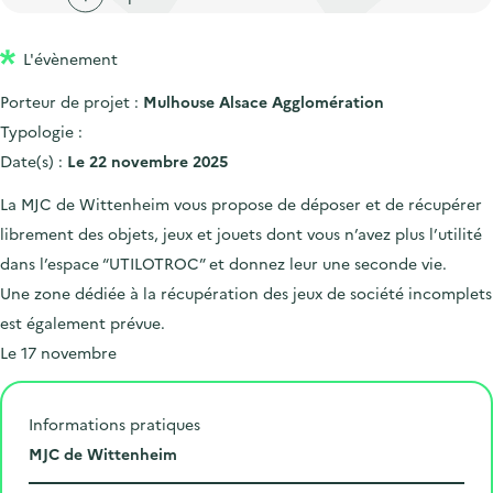
'
c
n
n
a
c
p
c
L'évènement
c
u
r
i
c
e
Porteur de projet :
Mulhouse Alsace Agglomération
i
p
u
i
Typologie :
n
a
e
l
Date(s) :
Le 22 novembre 2025
c
l
i
La MJC de Wittenheim vous propose de déposer et de récupérer
i
l
librement des objets, jeux et jouets dont vous n’avez plus l’utilité
p
dans l’espace “UTILOTROC” et donnez leur une seconde vie.
a
Une zone dédiée à la récupération des jeux de société incomplets
l
est également prévue.
e
Le 17 novembre
Informations pratiques
L
MJC de Wittenheim
i