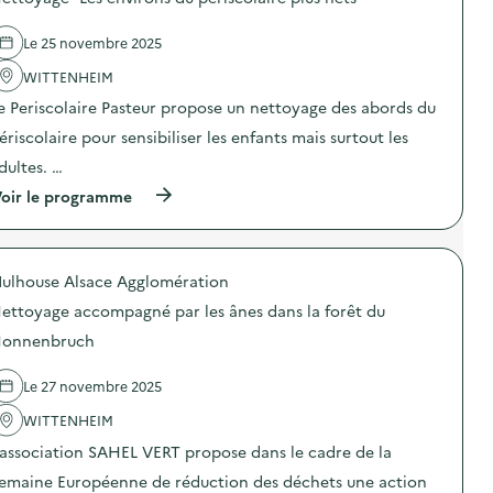
e
l
Le 25 novembre 2025
a
WITTENHEIM
v
e Periscolaire Pasteur propose un nettoyage des abords du
o
ériscolaire pour sensibiliser les enfants mais surtout les
i
dultes. …
e
(
oir le programme
à
p
r
o
ulhouse Alsace Agglomération
p
o
ettoyage accompagné par les ânes dans la forêt du
s
d
onnenbruch
e
l
Le 27 novembre 2025
'
a
WITTENHEIM
c
t
’association SAHEL VERT propose dans le cadre de la
i
o
emaine Européenne de réduction des déchets une action