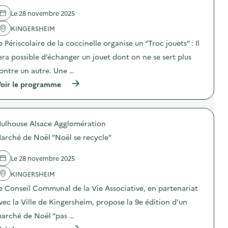
d
e
e
t
Le 28 novembre 2025
l
s
'
KINGERSHEIM
“
a
c
e Périscolaire de la coccinelle organise un “Troc jouets” : Il
c
a
t
r
era possible d’échanger un jouet dont on ne se sert plus
i
i
o
t
ontre un autre. Une …
n
a
(
oir le programme
:
t
à
T
i
p
r
f
r
o
”
o
c
)
ulhouse Alsace Agglomération
p
J
o
o
arché de Noël "Noël se recycle"
s
u
d
e
e
t
Le 28 novembre 2025
l
s
'
KINGERSHEIM
“
a
c
e Conseil Communal de la Vie Associative, en partenariat
c
a
t
r
vec la Ville de Kingersheim, propose la 9e édition d’un
i
i
o
t
arché de Noël “pas …
n
a