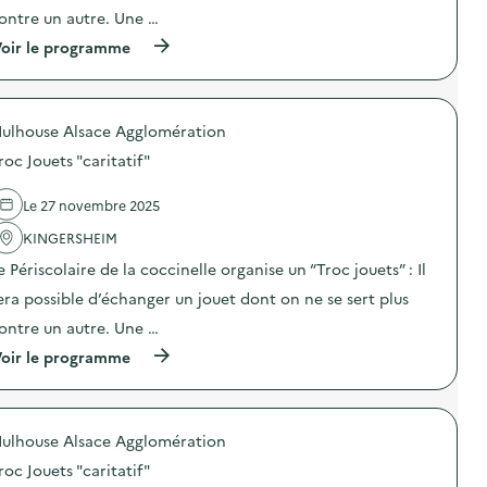
o
ontre un autre. Une …
n
(
oir le programme
:
à
T
p
r
r
o
o
c
ulhouse Alsace Agglomération
p
J
o
o
roc Jouets "caritatif"
s
u
d
e
e
t
Le 27 novembre 2025
l
s
'
KINGERSHEIM
“
a
c
e Périscolaire de la coccinelle organise un “Troc jouets” : Il
c
a
t
r
era possible d’échanger un jouet dont on ne se sert plus
i
i
o
t
ontre un autre. Une …
n
a
(
oir le programme
:
t
à
T
i
p
r
f
r
o
”
o
c
)
ulhouse Alsace Agglomération
p
J
o
o
roc Jouets "caritatif"
s
u