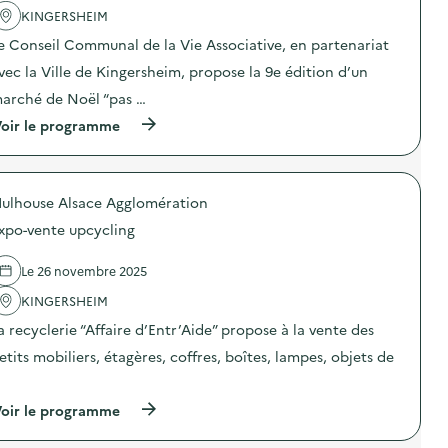
o
'
KINGERSHEIM
ë
a
l
e Conseil Communal de la Vie Associative, en partenariat
c
“
t
N
vec la Ville de Kingersheim, propose la 9e édition d’un
i
o
o
ë
arché de Noël “pas …
n
l
(
oir le programme
:
s
à
M
e
p
a
r
r
r
e
o
c
c
ulhouse Alsace Agglomération
p
h
y
o
é
c
xpo-vente upcycling
s
d
l
d
e
e
e
N
Le 26 novembre 2025
”
l
o
)
'
KINGERSHEIM
ë
a
l
a recyclerie “Affaire d’Entr’Aide” propose à la vente des
c
“
t
N
etits mobiliers, étagères, coffres, boîtes, lampes, objets de
i
o
o
ë
…
n
l
(
oir le programme
:
s
à
M
e
p
a
r