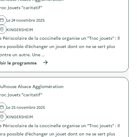
d
roc Jouets "caritatif"
e
l
Le 24 novembre 2025
a
KINGERSHEIM
v
e Périscolaire de la coccinelle organise un “Troc jouets” : Il
o
era possible d’échanger un jouet dont on ne se sert plus
i
ontre un autre. Une …
e
(
oir le programme
à
p
r
o
ulhouse Alsace Agglomération
p
o
roc Jouets "caritatif"
s
d
e
Le 25 novembre 2025
l
'
KINGERSHEIM
a
e Périscolaire de la coccinelle organise un “Troc jouets” : Il
c
t
era possible d’échanger un jouet dont on ne se sert plus
i