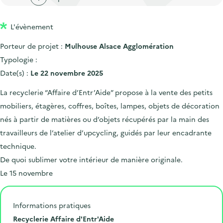
'
c
n
n
a
c
p
c
L'évènement
c
u
r
i
c
e
Porteur de projet :
Mulhouse Alsace Agglomération
i
p
u
i
Typologie :
n
a
e
l
Date(s) :
Le 22 novembre 2025
c
l
i
La recyclerie “Affaire d’Entr’Aide” propose à la vente des petits
i
l
mobiliers, étagères, coffres, boîtes, lampes, objets de décoration
p
nés à partir de matières ou d’objets récupérés par la main des
a
travailleurs de l’atelier d’upcycling, guidés par leur encadrante
l
technique.
e
De quoi sublimer votre intérieur de manière originale.
Le 15 novembre
Informations pratiques
L
Recyclerie Affaire d'Entr'Aide