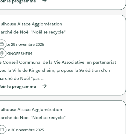
(
oir le programme
:
t
à
T
i
p
r
f
r
o
”
o
c
)
ulhouse Alsace Agglomération
p
J
o
o
arché de Noël "Noël se recycle"
s
u
d
e
e
t
Le 29 novembre 2025
l
s
'
KINGERSHEIM
“
a
c
e Conseil Communal de la Vie Associative, en partenariat
c
a
t
r
vec la Ville de Kingersheim, propose la 9e édition d’un
i
i
o
t
arché de Noël “pas …
n
a
(
oir le programme
:
t
à
M
i
p
a
f
r
r
”
o
c
)
ulhouse Alsace Agglomération
p
h
o
é
arché de Noël "Noël se recycle"
s
d
d
e
e
N
Le 30 novembre 2025
l