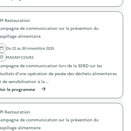
à
p
r
o
PI Restauration
p
o
ampagne de communication sur la prévention du
s
d
aspillage alimentaire
e
l
Du 22 au 30 novembre 2025
'
a
MAGNY-COURS
c
t
ampagne de communication lors de la SERD sur les
i
o
ésultats d’une opération de pesée des déchets alimentaires
n
t de sensibilisation à la …
:
D
(
oir le programme
e
à
s
p
d
r
é
o
c
PI Restauration
p
h
o
e
ampagne de communication sur la prévention du
s
t
d
aspillage alimentaire
s
e