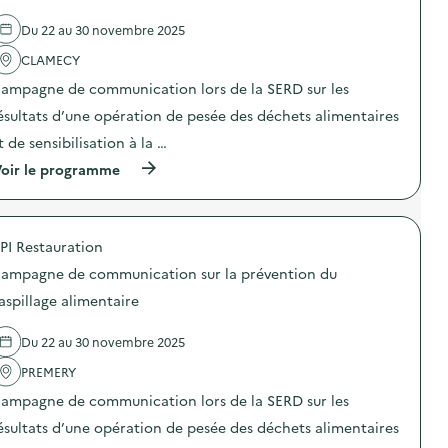
a
l
u
Du 22 au 30 novembre 2025
'
x
a
d
CLAMECY
c
é
t
c
ampagne de communication lors de la SERD sur les
i
o
o
ésultats d’une opération de pesée des déchets alimentaires
r
n
a
t de sensibilisation à la …
:
t
C
i
(
oir le programme
a
o
à
m
n
p
p
s
r
a
:
o
g
PI Restauration
l
p
n
a
o
e
ampagne de communication sur la prévention du
m
s
d
a
d
aspillage alimentaire
e
g
e
c
i
l
o
Du 22 au 30 novembre 2025
e
'
m
d
a
m
PREMERY
u
c
u
r
t
n
ampagne de communication lors de la SERD sur les
e
i
i
c
o
ésultats d’une opération de pesée des déchets alimentaires
c
y
n
a