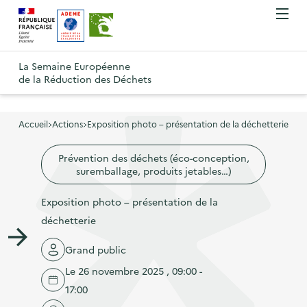
A
A
Gestion des cookies
O
R
l
l
u
e
v
l
l
R
t
r
e
e
La Semaine Européenne
e
i
o
de la Réduction des Déchets
r
r
r
t
u
l
à
a
o
r
e
l
u
u
m
Accueil
Actions
Exposition photo – présentation de la déchetterie
à
a
c
e
r
l
n
n
o
Prévention des déchets (éco-conception,
à
a
u
suremballage, produits jetables…)
a
n
l
p
v
t
a
Exposition photo – présentation de la
a
i
e
p
déchetterie
g
g
n
a
e
a
u
Grand public
g
d
t
p
Le 26 novembre 2025 , 09:00 -
e
'
i
r
17:00
d
a
o
i