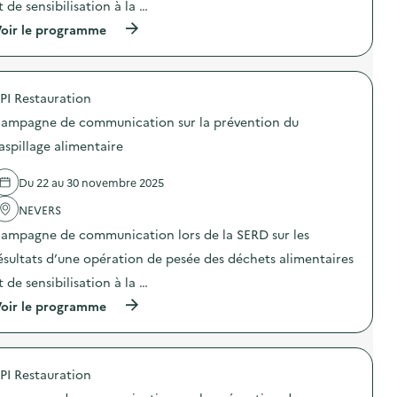
t de sensibilisation à la …
c
:
t
l
C
i
(
oir le programme
a
a
o
à
g
m
n
p
e
p
s
r
)
a
u
o
g
PI Restauration
r
p
n
l
o
e
ampagne de communication sur la prévention du
a
s
d
p
d
aspillage alimentaire
e
r
e
c
é
l
o
Du 22 au 30 novembre 2025
v
'
m
e
a
m
NEVERS
n
c
u
t
t
n
ampagne de communication lors de la SERD sur les
i
i
i
o
o
ésultats d’une opération de pesée des déchets alimentaires
c
n
n
a
t de sensibilisation à la …
d
:
t
u
C
i
(
oir le programme
g
a
o
à
a
m
n
p
s
p
s
r
p
a
u
o
i
g
PI Restauration
r
p
l
n
l
o
l