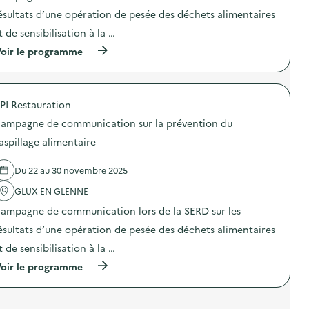
i
i
n
i
o
o
ésultats d’une opération de pesée des déchets alimentaires
t
c
n
n
a
a
t de sensibilisation à la …
d
:
i
t
u
C
r
i
(
oir le programme
g
a
e
o
à
a
m
)
n
p
s
p
s
r
p
a
u
o
i
g
PI Restauration
r
p
l
n
l
o
l
e
ampagne de communication sur la prévention du
a
s
a
d
p
d
aspillage alimentaire
g
e
r
e
e
c
é
l
a
o
Du 22 au 30 novembre 2025
v
'
l
m
e
a
i
m
GLUX EN GLENNE
n
c
m
u
t
t
e
n
ampagne de communication lors de la SERD sur les
i
i
n
i
o
o
ésultats d’une opération de pesée des déchets alimentaires
t
c
n
n
a
a
t de sensibilisation à la …
d
:
i
t
u
C
r
i
(
oir le programme
g
a
e
o
à
a
m
)
n
p
s
p
s
r
p
a