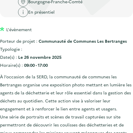
'
Bourgogne-Franche-Comté
c
n
n
a
c
En présentiel
p
c
c
u
r
i
c
e
L'évènement
i
p
u
i
n
a
e
Porteur de projet :
Communauté de Communes Les Bertranges
l
c
l
i
Typologie :
i
l
Date(s) :
Le 26 novembre 2025
p
Horaire(s) :
09:00 - 17:00
a
À l’occasion de la SERD, la communauté de communes les
l
Bertranges organise une exposition photo mettant en lumière les
e
agents de la déchetterie et leur rôle essentiel dans la gestion des
déchets au quotidien. Cette action vise à valoriser leur
engagement et à renforcer le lien entre agents et usagers.
Une série de portraits et scènes de travail capturées sur site
permettront de découvrir les coulisses des déchetteries et de
mieux comprendre les missions souvent méconnues des agents.