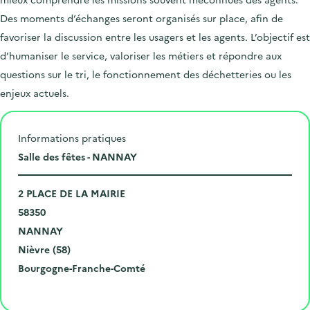
Des moments d’échanges seront organisés sur place, afin de
favoriser la discussion entre les usagers et les agents. L’objectif est
d’humaniser le service, valoriser les métiers et répondre aux
questions sur le tri, le fonctionnement des déchetteries ou les
enjeux actuels.
Informations pratiques
L
Salle des fêtes - NANNAY
i
N
e
2 PLACE DE LA MAIRIE
u
C
u
58350
m
o
V
d
NANNAY
é
d
i
D
e
Nièvre (58)
r
e
l
é
R
l
Bourgogne-Franche-Comté
o
p
l
p
é
'
Cliquer pour afficher la carte
e
o
e
a
g
é