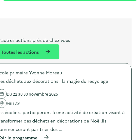
t
s
r
i
v
l
t
t
o
è
i
a
e
n
n
b
l
m
e
e
e
m
’autres actions près de chez vous
l
n
e
Toutes les actions
l
t
n
é
t
cole primaire Yvonne Moreau
d
es déchets aux décorations : la magie du recyclage
e
l
Du 22 au 30 novembre 2025
a
MILLAY
v
es écoliers participeront à une activité de création visant à
o
ransformer des déchets en décorations de Noël.Ils
i
ommenceront par trier des …
e
(
oir le programme