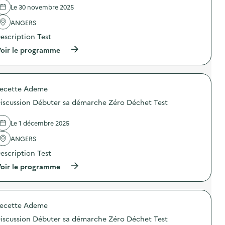
l
Le 30 novembre 2025
a
ANGERS
v
escription Test
o
(
oir le programme
i
à
p
e
r
o
ecette Ademe
p
o
iscussion Débuter sa démarche Zéro Déchet Test
s
d
e
Le 1 décembre 2025
l
'
ANGERS
a
escription Test
c
t
(
oir le programme
i
à
o
p
n
r
:
o
D
ecette Ademe
p
i
o
s
iscussion Débuter sa démarche Zéro Déchet Test
s