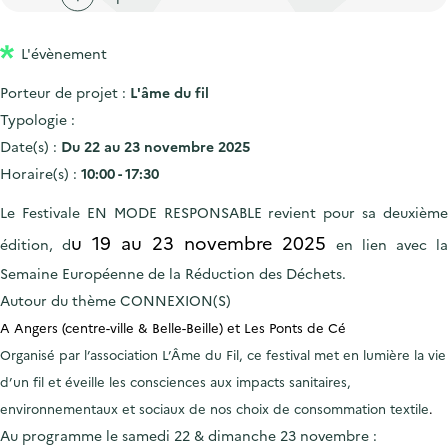
'
c
n
n
a
c
p
c
L'évènement
c
u
r
i
c
e
Porteur de projet :
L'âme du fil
i
p
u
i
Typologie :
n
a
e
l
Date(s) :
Du 22 au 23 novembre 2025
c
l
i
Horaire(s) :
10:00 - 17:30
i
l
Le
Festivale EN MODE RESPONSABLE
revient pour sa deuxième
p
a
u 19 au 23 novembre 2025
édition, d
en lien avec la
l
Semaine Européenne de la Réduction des Déchets.
e
Autour du thème CONNEXION(S)
A Angers
(
centre-ville &
Belle-Beille) et
Les Ponts de Cé
Organisé par l’association L’Âme du Fil, ce festival met en lumière la vie
d’un fil et éveille les consciences aux impacts sanitaires,
environnementaux et sociaux de nos choix de consommation textile
.
Au programme le samedi 22 & dimanche 23 novembre :