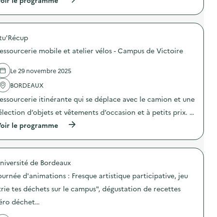
b
n
à
i
:
p
l
R
r
e
e
o
e
s
tu'Récup
p
t
s
o
essourcerie mobile et atelier vélos - Campus de Victoire
a
o
s
t
u
d
e
r
e
Le 29 novembre 2025
l
c
l
i
e
'
BORDEAUX
e
r
a
r
essourcerie itinérante qui se déplace avec le camion et une
i
c
v
e
t
élection d’objets et vêtements d’occasion et à petits prix. …
é
m
i
l
o
o
(
oir le programme
o
b
n
à
s
i
:
p
–
l
R
r
C
e
e
o
a
e
s
niversité de Bordeaux
p
m
t
s
o
ournée d'animations : Fresque artistique participative, jeu
p
a
o
s
u
t
u
d
trie tes déchets sur le campus", dégustation de recettes
s
e
r
e
d
l
c
éro déchet…
l
e
i
e
'
V
e
r