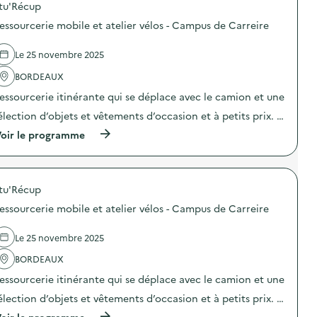
tu'Récup
p
o
essourcerie mobile et atelier vélos - Campus de Carreire
s
d
e
Le 25 novembre 2025
l
'
BORDEAUX
a
essourcerie itinérante qui se déplace avec le camion et une
c
t
élection d’objets et vêtements d’occasion et à petits prix. …
i
o
(
oir le programme
n
à
:
p
R
r
e
o
s
tu'Récup
p
s
o
essourcerie mobile et atelier vélos - Campus de Carreire
o
s
u
d
r
e
Le 25 novembre 2025
c
l
e
'
BORDEAUX
r
a
essourcerie itinérante qui se déplace avec le camion et une
i
c
e
t
élection d’objets et vêtements d’occasion et à petits prix. …
m
i
o
o
(
oir le programme