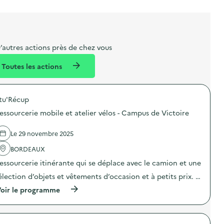
l
t
t
o
è
i
a
e
n
n
b
l
m
e
e
e
m
’autres actions près de chez vous
l
n
e
Toutes les actions
l
t
n
é
t
tu'Récup
d
essourcerie mobile et atelier vélos - Campus de Victoire
e
l
Le 29 novembre 2025
a
BORDEAUX
v
essourcerie itinérante qui se déplace avec le camion et une
o
élection d’objets et vêtements d’occasion et à petits prix. …
i
(
oir le programme
e
à
p
r
o