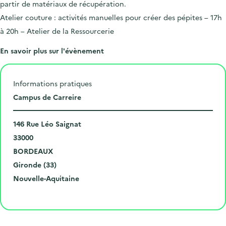
partir de matériaux de récupération.
Atelier couture : activités manuelles pour créer des pépites – 17h
à 20h – Atelier de la Ressourcerie
En savoir plus sur l'évènement
Informations pratiques
L
Campus de Carreire
i
N
e
146 Rue Léo Saignat
u
C
u
33000
m
o
V
d
BORDEAUX
é
d
i
D
e
Gironde (33)
r
e
l
é
R
l
Nouvelle-Aquitaine
o
p
l
p
é
'
Cliquer pour afficher la carte
e
o
e
a
g
é
t
s
r
i
v