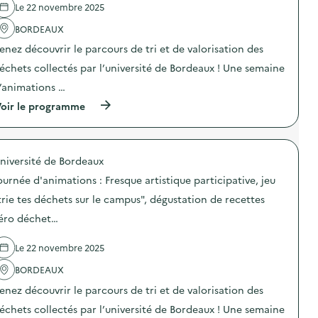
a
i
Le 22 novembre 2025
r
i
c
c
v
e
t
BORDEAUX
t
é
m
i
o
l
o
o
enez découvrir le parcours de tri et de valorisation des
i
o
b
n
r
s
i
échets collectés par l’université de Bordeaux ! Une semaine
:
e
–
l
R
’animations …
)
C
e
e
a
e
s
(
oir le programme
m
t
s
à
p
a
o
p
u
t
u
r
s
e
r
o
d
l
c
niversité de Bordeaux
p
e
i
e
o
C
ournée d'animations : Fresque artistique participative, jeu
e
r
s
a
r
i
d
trie tes déchets sur le campus", dégustation de recettes
r
v
e
e
r
é
m
éro déchet…
l
e
l
o
'
i
o
b
a
r
Le 22 novembre 2025
s
i
c
e
–
l
t
)
BORDEAUX
C
e
i
a
e
o
enez découvrir le parcours de tri et de valorisation des
m
t
n
p
a
échets collectés par l’université de Bordeaux ! Une semaine
:
u