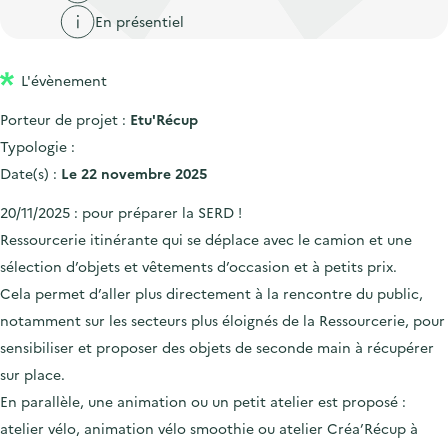
'
c
En présentiel
n
n
a
c
p
c
c
u
r
i
L'évènement
c
e
i
p
u
i
Porteur de projet :
Etu'Récup
n
a
e
l
Typologie :
c
l
i
Date(s) :
Le 22 novembre 2025
i
l
20/11/2025 : pour préparer la SERD !
p
Ressourcerie itinérante qui se déplace avec le camion et une
a
sélection d’objets et vêtements d’occasion et à petits prix.
l
Cela permet d’aller plus directement à la rencontre du public,
e
notamment sur les secteurs plus éloignés de la Ressourcerie, pour
sensibiliser et proposer des objets de seconde main à récupérer
sur place.
En parallèle, une animation ou un petit atelier est proposé :
atelier vélo, animation vélo smoothie ou atelier Créa’Récup à