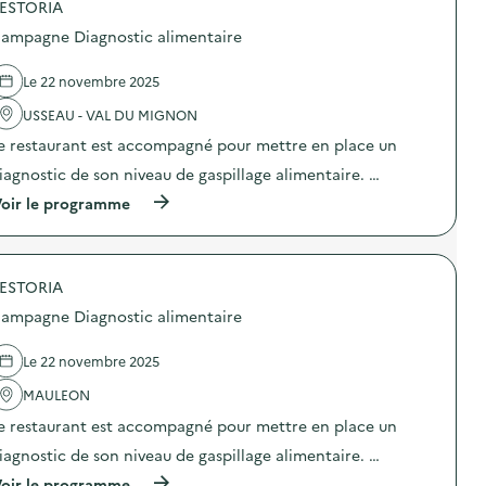
g
ESTORIA
p
a
o
ampagne Diagnostic alimentaire
n
s
i
d
s
e
Le 22 novembre 2025
a
l
t
'
USSEAU - VAL DU MIGNON
i
a
e restaurant est accompagné pour mettre en place un
o
c
n
t
iagnostic de son niveau de gaspillage alimentaire. …
d
i
’
o
(
oir le programme
u
n
à
n
:
p
e
V
r
c
i
o
o
s
ESTORIA
p
l
i
o
ampagne Diagnostic alimentaire
l
t
s
e
e
d
c
d
e
Le 22 novembre 2025
t
e
l
e
l
'
MAULEON
s
a
a
o
e restaurant est accompagné pour mettre en place un
R
c
l
e
t
iagnostic de son niveau de gaspillage alimentaire. …
i
s
i
d
s
o
(
oir le programme