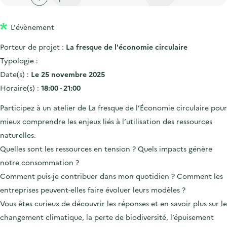
'
c
n
n
a
c
p
c
L'évènement
c
u
r
i
c
e
Porteur de projet :
La fresque de l'économie circulaire
i
p
u
i
Typologie :
n
a
e
l
Date(s) :
Le 25 novembre 2025
c
l
i
Horaire(s) :
18:00 - 21:00
i
l
Participez à un atelier de La fresque de l’Économie circulaire pour
p
mieux comprendre les enjeux liés à l’utilisation des ressources
a
naturelles.
l
Quelles sont les ressources en tension ? Quels impacts génère
e
notre consommation ?
Comment puis-je contribuer dans mon quotidien ? Comment les
entreprises peuvent-elles faire évoluer leurs modèles ?
Vous êtes curieux de découvrir les réponses et en savoir plus sur le
changement climatique, la perte de biodiversité, l’épuisement