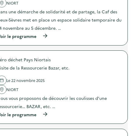
e
'
NIORT
d
a
e
ans une démarche de solidarité et de partage, la Caf des
c
l
t
eux-Sèvres met en place un espace solidaire temporaire du
’
i
é
o
4 novembre au 5 décembre. …
c
n
o
(
oir le programme
:
n
à
A
o
p
p
m
r
p
i
o
e
e
éro déchet Pays Niortais
p
l
c
o
à
isite de la Ressourcerie Bazar, etc.
i
s
a
r
d
r
c
e
t
Le 22 novembre 2025
u
l
i
l
'
NIORT
s
a
a
t
i
ous vous proposons de découvrir les coulisses d’une
c
e
r
t
s
essourcerie… BAZAR, etc. …
e
i
)
)
o
(
oir le programme
n
à
:
p
O
r
r
o