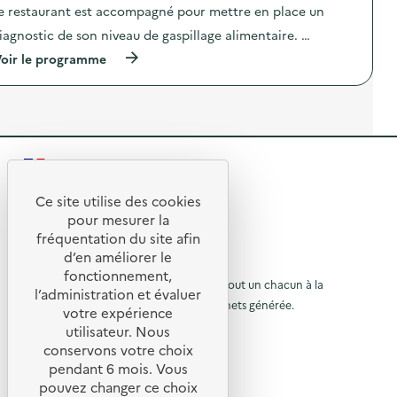
i
e restaurant est accompagné pour mettre en place un
a
c
r
g
t
iagnostic de son niveau de gaspillage alimentaire. …
e
n
i
)
o
o
(
oir le programme
s
n
à
t
:
p
i
C
r
c
a
o
a
m
p
l
p
o
i
a
s
m
g
R
d
e
n
e
e
n
e
l
Ce site utilise des cookies
t
D
R
'
t
pour mesurer la
a
i
a
e
fréquentation du site afin
i
a
o
c
r
g
d’en améliorer le
t
t
u
e
n
© 2026 SERD
i
fonctionnement,
)
o
o
o
L’objectif de la SERD est de sensibiliser tout un chacun à la
r
l’administration et évaluer
s
n
nécessité de réduire la quantité de déchets générée.
u
t
votre expérience
à
:
i
SUIVEZ-NOUS
C
utilisateur. Nous
r
l
c
a
conservons votre choix
a
m
à
X (anciennement Twitter)
a
l
pendant 6 mois. Vous
p
l
Linkedin
i
a
p
pouvez changer ce choix
m