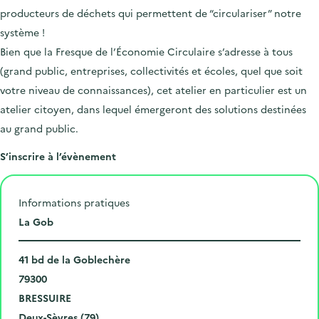
producteurs de déchets qui permettent de “circulariser” notre
système !
Bien que la Fresque de l’Économie Circulaire s’adresse à tous
(grand public, entreprises, collectivités et écoles, quel que soit
votre niveau de connaissances), cet atelier en particulier est un
atelier citoyen, dans lequel émergeront des solutions destinées
au grand public.
S’inscrire à l’évènement
Informations pratiques
L
La Gob
i
N
e
41 bd de la Goblechère
u
C
u
79300
m
o
V
d
BRESSUIRE
é
d
i
D
e
Deux-Sèvres (79)