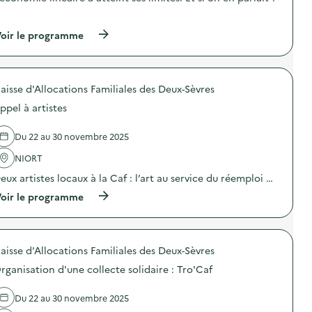
o
…
i
(
oir le programme
e
à
p
r
o
aisse d'Allocations Familiales des Deux-Sèvres
p
o
ppel à artistes
s
d
e
Du 22 au 30 novembre 2025
l
'
NIORT
a
eux artistes locaux à la Caf : l’art au service du réemploi …
c
t
(
oir le programme
i
à
o
p
n
r
:
o
F
aisse d'Allocations Familiales des Deux-Sèvres
p
r
o
e
rganisation d'une collecte solidaire : Tro'Caf
s
s
d
q
e
Du 22 au 30 novembre 2025
u
l