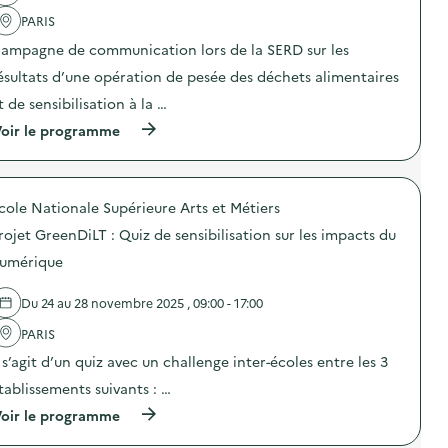
m
n
a
m
PARIS
«
c
u
M
t
n
ampagne de communication lors de la SERD sur les
i
i
i
s
o
ésultats d’une opération de pesée des déchets alimentaires
c
s
n
a
t de sensibilisation à la …
i
:
t
o
C
i
(
oir le programme
n
a
o
à
a
m
n
p
n
p
s
r
t
a
u
o
i
g
cole Nationale Supérieure Arts et Métiers
r
p
-
n
l
o
g
e
rojet GreenDiLT : Quiz de sensibilisation sur les impacts du
a
s
a
d
p
d
umérique
s
e
r
e
p
c
é
l
i
o
Du 24 au 28 novembre 2025 , 09:00 - 17:00
v
'
»
m
e
a
)
m
PARIS
n
c
u
t
t
n
l s’agit d’un quiz avec un challenge inter-écoles entre les 3
i
i
i
o
o
tablissements suivants : …
c
n
n
a
(
oir le programme
d
:
t
à
u
C
i
p