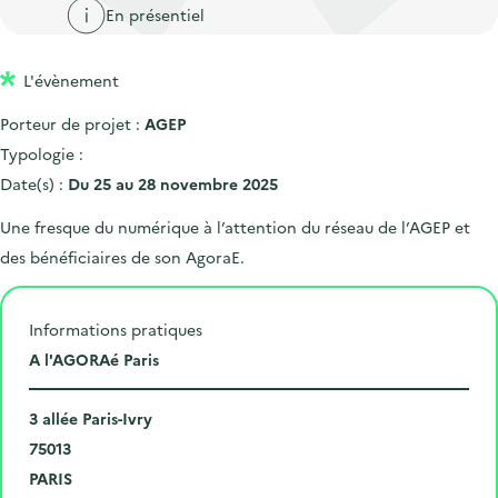
'
c
En présentiel
n
n
a
c
p
c
c
u
L'évènement
r
i
c
e
i
p
u
Porteur de projet :
AGEP
i
n
a
e
Typologie :
l
c
l
i
Date(s) :
Du 25 au 28 novembre 2025
i
l
Une fresque du numérique à l’attention du réseau de l’AGEP et
p
des bénéficiaires de son AgoraE.
a
l
e
Informations pratiques
L
A l'AGORAé Paris
i
N
e
3 allée Paris-Ivry
u
C
u
75013
m
o
V
d
PARIS