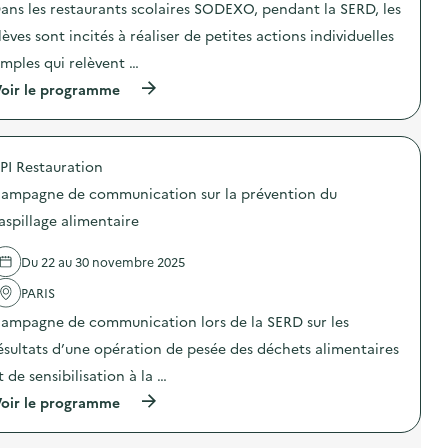
ans les restaurants scolaires SODEXO, pendant la SERD, les
o
lèves sont incités à réaliser de petites actions individuelles
i
imples qui relèvent …
e
(
oir le programme
à
p
r
o
PI Restauration
p
o
ampagne de communication sur la prévention du
s
d
aspillage alimentaire
e
l
Du 22 au 30 novembre 2025
'
a
PARIS
c
t
ampagne de communication lors de la SERD sur les
i
o
ésultats d’une opération de pesée des déchets alimentaires
n
t de sensibilisation à la …
:
S
(
oir le programme
O
à
D
p
E