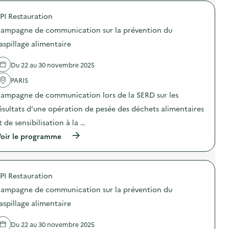
r
X
o
O
PI Restauration
p
–
o
O
ampagne de communication sur la prévention du
s
p
d
aspillage alimentaire
é
e
r
l
a
Du 22 au 30 novembre 2025
'
t
a
i
PARIS
c
o
t
n
ampagne de communication lors de la SERD sur les
i
d
o
ésultats d’une opération de pesée des déchets alimentaires
e
n
s
t de sensibilisation à la …
:
e
C
n
(
oir le programme
a
s
à
m
i
p
p
b
r
a
i
o
g
PI Restauration
l
p
n
i
o
e
ampagne de communication sur la prévention du
s
s
d
a
d
aspillage alimentaire
e
t
e
c
i
l
o
Du 22 au 30 novembre 2025
o
'