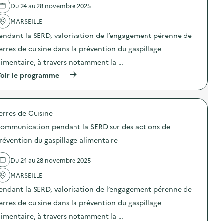
Du 24 au 28 novembre 2025
'
a
MARSEILLE
c
t
endant la SERD, valorisation de l’engagement pérenne de
i
o
erres de cuisine dans la prévention du gaspillage
n
limentaire, à travers notamment la …
:
A
(
oir le programme
n
à
i
p
m
r
a
o
t
erres de Cuisine
p
i
o
o
ommunication pendant la SERD sur des actions de
s
n
d
révention du gaspillage alimentaire
d
e
e
l
s
Du 24 au 28 novembre 2025
'
e
a
n
MARSEILLE
c
s
t
i
endant la SERD, valorisation de l’engagement pérenne de
i
b
o
erres de cuisine dans la prévention du gaspillage
i
n
l
limentaire, à travers notamment la …
:
i