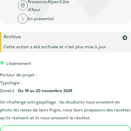
'
Provence-Alpes-Côte
c
n
n
a
d'Azur
c
p
c
c
u
En présentiel
r
i
c
e
i
p
u
i
Archive
n
a
e
F
l
e
c
l
Cette action a été archivée et n'est plus mise à jour.
i
r
i
l
m
p
L'évènement
e
r
a
Porteur de projet :
l
l
'
Typologie :
e
a
Date(s) :
Du 16 au 20 novembre 2024
l
e
Un challenge anti-gaspillage : les étudiants nous envoient en
r
photo les restes de leurs frigos, nous leurs proposons des recettes
t
e
qu’ils réalisent et ils nous envoient le résultat.
.