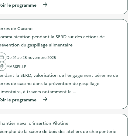
C
s
(
oir le programme
o
a
à
m
t
p
m
i
r
u
o
o
n
erres de Cuisine
n
p
i
a
o
c
ommunication pendant la SERD sur des actions de
u
s
a
x
d
révention du gaspillage alimentaire
t
g
e
i
e
l
o
Du 24 au 28 novembre 2025
s
'
n
t
a
p
MARSEILLE
e
c
e
s
t
n
endant la SERD, valorisation de l’engagement pérenne de
d
i
d
e
o
erres de cuisine dans la prévention du gaspillage
a
l
n
n
limentaire, à travers notamment la …
a
:
t
r
C
l
(
oir le programme
é
o
a
à
d
m
S
p
u
m
E
r
c
u
R
o
t
n
hantier naval d'insertion Pilotine
D
p
i
i
s
o
o
c
éemploi de la sciure de bois des ateliers de charpenterie
u
s
n
a