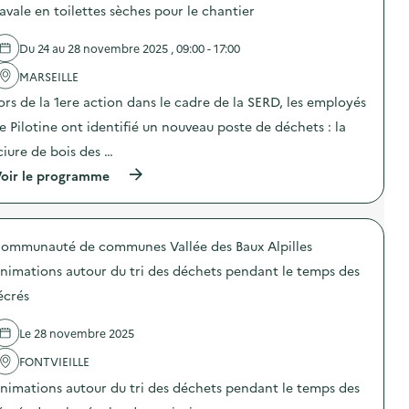
r
d
avale en toilettes sèches pour le chantier
d
t
d
e
e
i
e
l
s
o
Du 24 au 28 novembre 2025 , 09:00 - 17:00
s
'
d
n
a
a
é
p
MARSEILLE
c
c
c
e
t
t
h
n
ors de la 1ere action dans le cadre de la SERD, les employés
i
i
e
d
o
o
e Pilotine ont identifié un nouveau poste de déchets : la
t
a
n
n
s
n
ciure de bois des …
s
:
à
t
d
C
l
l
(
oir le programme
e
o
’
a
à
p
m
é
S
p
r
m
c
E
r
é
u
o
R
o
v
n
ommunauté de communes Vallée des Baux Alpilles
l
D
p
e
i
e
s
o
n
c
nimations autour du tri des déchets pendant le temps des
e
u
s
t
a
t
r
d
écrés
i
t
à
d
e
o
i
l
e
l
n
o
Le 28 novembre 2025
a
s
'
d
n
m
a
a
u
p
FONTVIEILLE
a
c
c
g
e
i
t
t
a
n
nimations autour du tri des déchets pendant le temps des
s
i
i
s
d
o
o
o