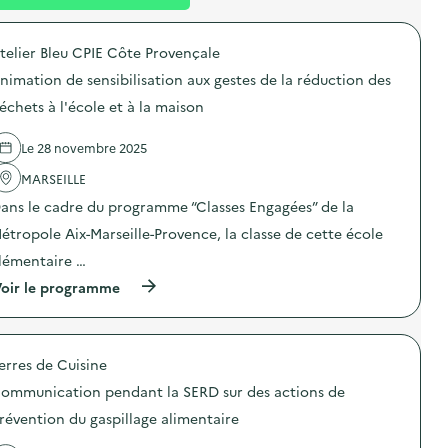
l
t
n
é
t
telier Bleu CPIE Côte Provençale
d
nimation de sensibilisation aux gestes de la réduction des
e
échets à l'école et à la maison
l
a
Le 28 novembre 2025
v
MARSEILLE
o
ans le cadre du programme “Classes Engagées” de la
i
étropole Aix-Marseille-Provence, la classe de cette école
e
lémentaire …
(
oir le programme
à
p
r
o
erres de Cuisine
p
o
ommunication pendant la SERD sur des actions de
s
d
révention du gaspillage alimentaire
e
l