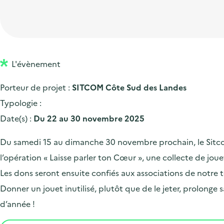
t
p
'
e
i
r
a
d
o
i
c
'
n
n
c
a
p
c
L'évènement
u
c
r
i
e
Porteur de projet :
SITCOM Côte Sud des Landes
c
i
p
i
Typologie :
u
n
a
l
Date(s) :
Du 22 au 30 novembre 2025
e
c
l
i
i
Du samedi 15 au dimanche 30 novembre prochain, le Sitco
l
p
l’opération « Laisse parler ton Cœur », une collecte de joue
a
Les dons seront ensuite confiés aux associations de notre t
l
Donner un jouet inutilisé, plutôt que de le jeter, prolonge 
e
d’année !