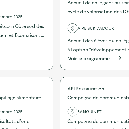
s
Accueil de collégiens au se
d
cycle de valorisation des D
e
vembre 2025
l
'
Sitcom Côte sud des
AIRE SUR L'ADOUR
a
c
stem et Ecomaison, …
t
Accueil des élèves du collè
i
à l’option “développement d
o
n
(
Voir le programme
:
à
G
p
r
r
a
o
n
p
API Restauration
d
o
e
s
illage alimentaire
Campagne de communication 
c
d
o
e
l
vembre 2025
SANGUINET
l
l
'
sultats d’une
Campagne de communication 
e
a
c
c