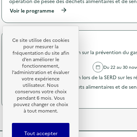
opération de pesée des déchets alimentaires et de sensi
o
t
n
e
(
Voir le programme
:
d
à
G
e
p
r
j
r
a
o
o
n
u
p
Ce site utilise des cookies
API Restauration
d
e
o
pour mesurer la
e
t
s
Campagne de communication sur la prévention du gasp
fréquentation du site afin
c
s
d
d’en améliorer le
o
d
e
fonctionnement,
l
SAINT SEVER
Du 22 au 30 no
’
l
l
l’administration et évaluer
o
'
Campagne de communication lors de la SERD sur les ré
e
votre expérience
c
a
c
c
utilisateur. Nous
c
opération de pesée des déchets alimentaires et de sensi
t
a
t
conservons votre choix
e
(
Voir le programme
s
i
pendant 6 mois. Vous
d
à
i
o
pouvez changer ce choix
e
p
o
n
à tout moment.
j
r
n
:
o
o
)
C
u
p
a
e
o
m
Tout accepter
t
s