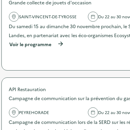
s
Grande collecte de jouets d'occasion
d
e
SAINT-VINCENT-DE-TYROSSE
Du 22 au 30 no
l
'
Du samedi 15 au dimanche 30 novembre prochain, le 
a
c
Landes, en partenariat avec les éco-organismes Ecosy
t
(
Voir le programme
i
à
o
p
n
r
:
o
G
p
r
o
a
s
n
d
API Restauration
d
e
e
Campagne de communication sur la prévention du gasp
l
c
'
o
a
l
PEYREHORADE
Du 22 au 30 no
c
l
t
Campagne de communication lors de la SERD sur les ré
e
i
c