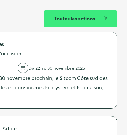
Toutes les actions
es
'occasion
Q
Du 22 au 30 novembre 2025
30 novembre prochain, le Sitcom Côte sud des
c les éco-organismes Ecosystem et Ecomaison, …
 l'Adour