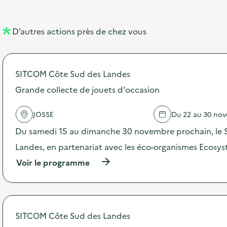
e
e
m
l
n
e
D’autres actions près de chez vous
l
t
n
é
t
SITCOM Côte Sud des Landes
d
Grande collecte de jouets d'occasion
e
l
JOSSE
Du 22 au 30 no
a
Du samedi 15 au dimanche 30 novembre prochain, le 
v
Landes, en partenariat avec les éco-organismes Ecosy
o
(
Voir le programme
i
à
p
e
r
o
p
SITCOM Côte Sud des Landes
o