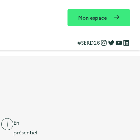
Mon espace
Instagram
Twitter
YouTube
LinkedIn
#SERD26
En
présentiel