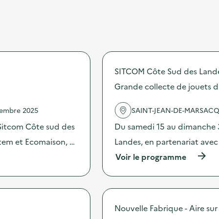
SITCOM Côte Sud des Land
Grande collecte de jouets d
vembre 2025
SAINT-JEAN-DE-MARSAC
Sitcom Côte sud des
Du samedi 15 au dimanche 
stem et Ecomaison, …
Landes, en partenariat ave
(
Voir le programme
à
p
r
o
p
Nouvelle Fabrique - Aire sur
o