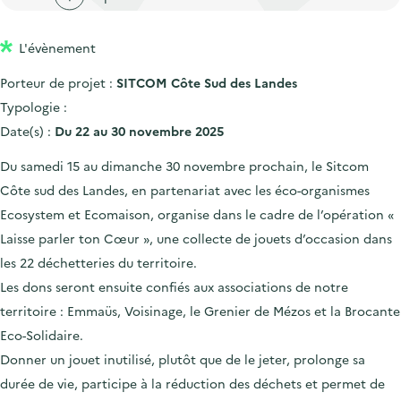
'
c
n
n
a
c
p
c
L'évènement
c
u
r
i
c
e
Porteur de projet :
SITCOM Côte Sud des Landes
i
p
u
i
Typologie :
n
a
e
l
Date(s) :
Du 22 au 30 novembre 2025
c
l
i
Du samedi 15 au dimanche 30 novembre prochain, le Sitcom
i
l
Côte sud des Landes, en partenariat avec les éco-organismes
p
Ecosystem et Ecomaison, organise dans le cadre de l’opération «
a
Laisse parler ton Cœur », une collecte de jouets d’occasion dans
l
les 22 déchetteries du territoire.
e
Les dons seront ensuite confiés aux associations de notre
territoire : Emmaüs, Voisinage, le Grenier de Mézos et la Brocante
Eco-Solidaire.
Donner un jouet inutilisé, plutôt que de le jeter, prolonge sa
durée de vie, participe à la réduction des déchets et permet de