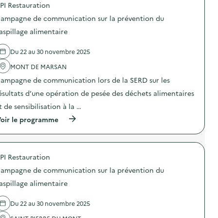
e
g
PI Restauration
r
p
p
n
l
o
o
e
ampagne de communication sur la prévention du
a
s
u
d
p
d
aspillage alimentaire
r
e
r
e
c
c
é
l
o
o
Du 22 au 30 novembre 2025
v
'
m
m
e
a
p
m
MONT DE MARSAN
n
c
r
u
t
t
e
n
ampagne de communication lors de la SERD sur les
i
i
n
i
o
o
ésultats d’une opération de pesée des déchets alimentaires
d
c
n
n
r
a
t de sensibilisation à la …
d
:
e
t
u
C
l
i
(
oir le programme
g
a
e
o
à
a
m
c
n
p
s
p
y
s
r
p
a
c
u
o
i
g
PI Restauration
l
r
p
l
n
e
l
o
l
e
ampagne de communication sur la prévention du
d
a
s
a
d
e
p
d
aspillage alimentaire
g
e
v
r
e
e
c
a
é
l
a
o
Du 22 au 30 novembre 2025
l
v
'
l
m
o
e
a
i
m