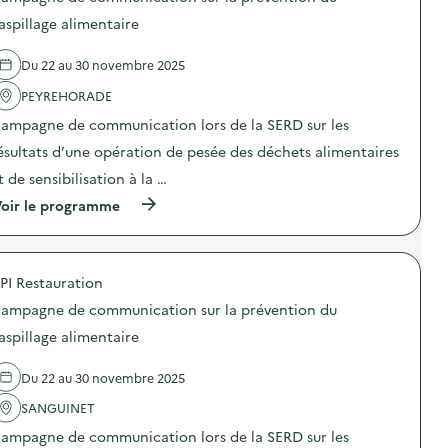
s
d
aspillage alimentaire
e
l
Du 22 au 30 novembre 2025
'
a
PEYREHORADE
c
t
ampagne de communication lors de la SERD sur les
i
o
ésultats d’une opération de pesée des déchets alimentaires
n
t de sensibilisation à la …
:
A
(
oir le programme
c
à
c
p
u
r
e
o
i
PI Restauration
p
l
o
d
ampagne de communication sur la prévention du
s
e
d
aspillage alimentaire
c
e
o
l
l
Du 22 au 30 novembre 2025
'
l
a
é
SANGUINET
c
g
t
i
ampagne de communication lors de la SERD sur les
i