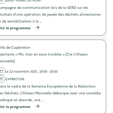
SAINT PIERRE DU MONT
r
n
c
m
u
i
t
t
e
n
ampagne de communication lors de la SERD sur les
s
i
i
n
i
a
o
o
ésultats d’une opération de pesée des déchets alimentaires
t
c
t
n
n
a
a
t de sensibilisation à la …
i
d
:
i
t
o
u
C
r
i
(
oir le programme
n
g
a
e
o
à
d
a
m
)
n
p
e
s
p
s
r
s
p
a
u
o
D
i
g
ille de Capbreton
r
p
E
l
n
l
o
E
l
e
pectacle « Mic mac en eaux troubles » [Cie L'Oiseau
a
s
E
a
d
p
d
anivelle]
)
g
e
r
e
e
c
é
l
a
o
Le 22 novembre 2025 , 20:00 - 20:50
v
'
l
m
e
a
i
m
CAPBRETON
n
c
m
u
t
t
e
n
ans le cadre de la Semaine Européenne de la Réduction
i
i
n
i
o
o
es Déchets, L’Oiseau Manivelle débarque avec une comédie
t
c
n
n
a
a
oétique et absurde, une …
d
:
i
t
u
C
r
i
(
oir le programme
g
a
e
o
à
a
m