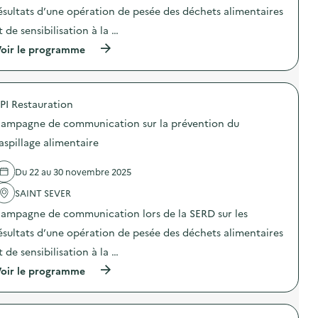
e
o
ésultats d’une opération de pesée des déchets alimentaires
n
n
s
t de sensibilisation à la …
:
a
C
u
(
oir le programme
a
s
à
m
e
p
p
i
r
a
n
o
g
PI Restauration
d
p
n
e
o
e
ampagne de communication sur la prévention du
l
s
d
a
d
aspillage alimentaire
e
N
e
c
o
l
o
Du 22 au 30 novembre 2025
u
'
m
v
a
m
SAINT SEVER
e
c
u
l
t
n
ampagne de communication lors de la SERD sur les
l
i
i
e
o
ésultats d’une opération de pesée des déchets alimentaires
c
F
n
a
t de sensibilisation à la …
a
:
t
b
C
i
(
oir le programme
r
a
o
à
i
m
n
p
q
p
s
r
u
a
u
o