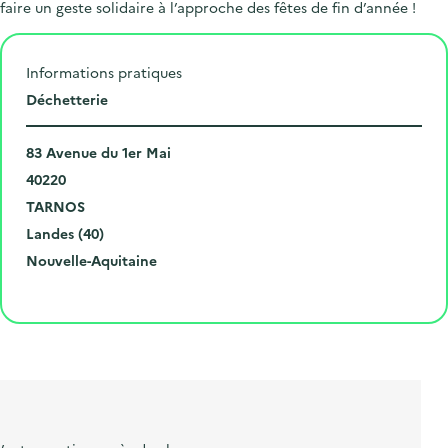
faire un geste solidaire à l’approche des fêtes de fin d’année !
Informations pratiques
L
Déchetterie
i
N
e
83 Avenue du 1er Mai
u
C
u
40220
m
o
V
d
TARNOS
é
d
i
D
e
Landes (40)
r
e
l
é
R
l
Nouvelle-Aquitaine
o
p
l
p
é
'
Cliquer pour afficher la carte
e
o
e
a
g
é
t
s
r
i
v
l
t
t
o
è
i
a
e
n
n
b
l
m
e