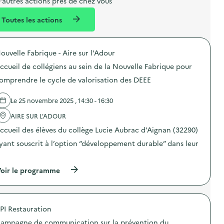
e
e
m
’autres actions près de chez vous
l
n
e
Toutes les actions
l
t
n
é
t
ouvelle Fabrique - Aire sur l'Adour
d
ccueil de collégiens au sein de la Nouvelle Fabrique pour
e
omprendre le cycle de valorisation des DEEE
l
a
Le 25 novembre 2025 , 14:30 - 16:30
v
AIRE SUR L'ADOUR
o
ccueil des élèves du collège Lucie Aubrac d’Aignan (32290)
i
yant souscrit à l’option “développement durable” dans leur
e
…
(
oir le programme
à
p
r
o
PI Restauration
p
o
ampagne de communication sur la prévention du