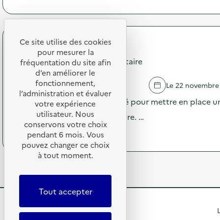
à
o
)
p
n
r
:
o
C
p
Ce site utilise des cookies
a
RESTORIA
o
m
pour mesurer la
s
Campagne Diagnostic alimentaire
p
fréquentation du site afin
d
a
d’en améliorer le
e
g
fonctionnement,
BRIZAMBOURG
Le 22 novembre
l
n
l’administration et évaluer
'
e
Le restaurant est accompagné pour mettre en place un
votre expérience
a
D
utilisateur. Nous
c
niveau de gaspillage alimentaire. …
i
t
conservons votre choix
a
(
Voir le programme
i
pendant 6 mois. Vous
g
à
o
pouvez changer ce choix
n
p
n
o
à tout moment.
r
:
s
o
C
t
p
a
i
o
m
Tout accepter
c
s
p
a
d
a
R
l
L
e
g
i