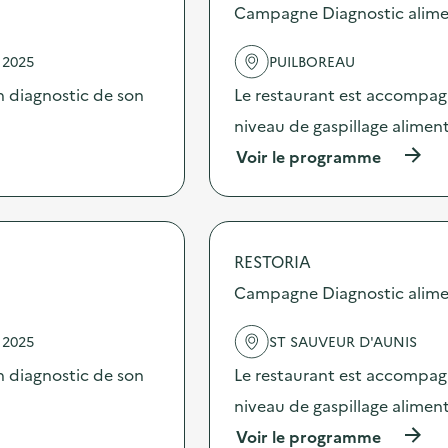
d
Campagne Diagnostic alime
e
l
 2025
PUILBOREAU
'
a
 diagnostic de son
Le restaurant est accompag
c
t
niveau de gaspillage aliment
i
(
Voir le programme
o
à
n
p
:
r
C
o
o
p
l
RESTORIA
o
l
s
Campagne Diagnostic alime
e
d
c
e
t
 2025
ST SAUVEUR D'AUNIS
l
e
'
d
 diagnostic de son
Le restaurant est accompag
a
e
c
niveau de gaspillage aliment
d
t
é
(
Voir le programme
i
c