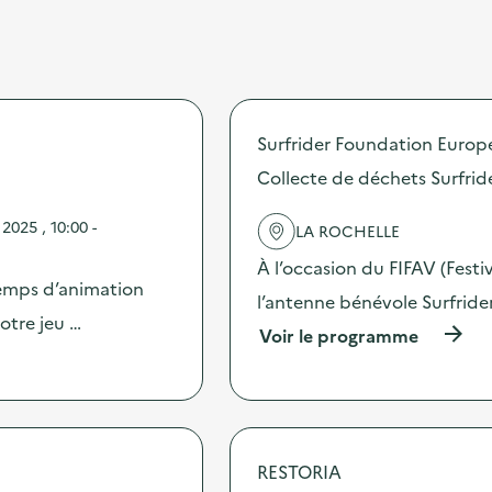
Surfrider Foundation Europ
Collecte de déchets Surfrid
025 , 10:00 -
LA ROCHELLE
À l’occasion du FIFAV (Festiv
emps d’animation
l’antenne bénévole Surfrid
otre jeu …
(
Voir le programme
à
p
r
o
p
o
RESTORIA
s