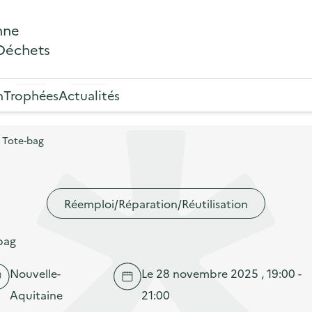
nne
 Déchets
n
Trophées
Actualités
n Tote-bag
Réemploi/Réparation/Réutilisation
-bag
Nouvelle-
Le 28 novembre 2025 , 19:00 -
Aquitaine
21:00