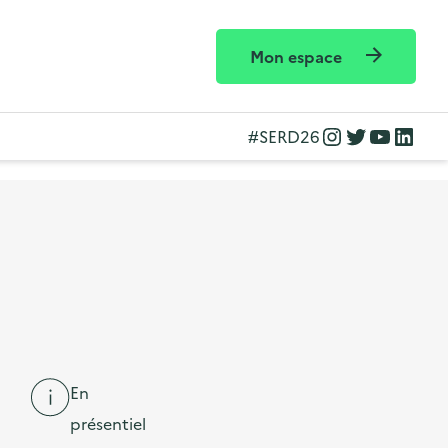
Mon espace
Instagram
Twitter
YouTube
LinkedIn
#SERD26
En
présentiel