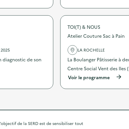
à
o
h
p
n
e
r
:
t
o
C
s
p
a
S
TOI(T) & NOUS
o
m
u
s
Atelier Couture Sac à Pain
p
r
d
a
f
e
g
r
 2025
LA ROCHELLE
l
n
i
'
e
 diagnostic de son
La Boulanger Pâtisserie à de
d
a
D
e
c
Centre Social Vent des Iles (
i
r
t
a
x
(
Voir le programme
i
g
F
à
o
n
I
p
n
o
F
r
:
s
A
o
C
t
V
p
a
i
)
o
m
c
s
p
a
d
a
’objectif de la SERD est de sensibiliser tout
l
e
g
i