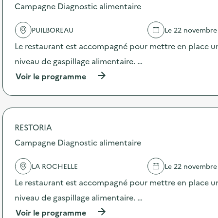
s
Campagne Diagnostic alimentaire
d
e
PUILBOREAU
Le 22 novembre
l
'
Le restaurant est accompagné pour mettre en place un
a
c
niveau de gaspillage alimentaire. …
t
(
Voir le programme
i
à
o
p
n
r
:
o
A
p
n
RESTORIA
o
i
s
Campagne Diagnostic alimentaire
m
d
a
e
t
LA ROCHELLE
Le 22 novembre
l
i
'
o
Le restaurant est accompagné pour mettre en place un
a
n
c
niveau de gaspillage alimentaire. …
t
t
r
(
Voir le programme
i
i