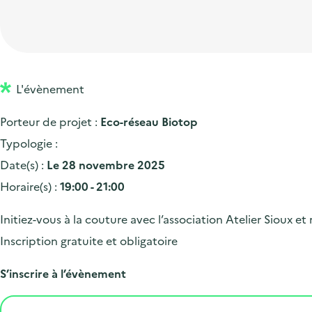
t
p
'
e
i
r
a
d
o
i
c
'
n
n
c
a
p
c
L'évènement
u
c
r
i
e
Porteur de projet :
Eco-réseau Biotop
c
i
p
i
Typologie :
u
n
a
l
Date(s) :
Le 28 novembre 2025
e
c
l
Horaire(s) :
19:00 - 21:00
i
i
l
p
Initiez-vous à la couture avec l’association Atelier
Sioux
et 
a
Inscription gratuite et obligatoire
l
S’inscrire à l’évènement
e