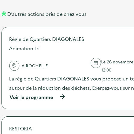
e
e
m
l
n
e
D’autres actions près de chez vous
l
t
n
é
t
Régie de Quartiers DIAGONALES
d
Animation tri
e
l
Le 26 novembre 2
LA ROCHELLE
a
12:00
v
La régie de Quartiers DIAGONALES vous propose un t
o
autour de la réduction des déchets. Exercez-vous sur n
i
(
Voir le programme
à
e
p
r
o
p
RESTORIA
o