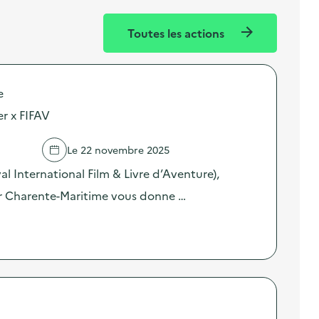
Toutes les actions
e
er x FIFAV
Le 22 novembre 2025
al International Film & Livre d’Aventure),
er Charente-Maritime vous donne …