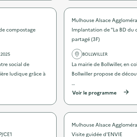
r
o
p
Mulhouse Alsace Aggloméra
o
s
s de compostage
Implantation de "La BD du 
d
partagé (3F)
e
l
'
 2025
BOLLWILLER
a
c
ntre social de
La mairie de Bollwiller, en c
t
ère ludique grâce à
Bollwiller propose de décou
i
o
…
n
:
(
Voir le programme
I
à
m
p
p
r
l
o
a
p
Mulhouse Alsace Aggloméra
n
o
t
s
CP/CE1
Visite guidée d'ENVIE