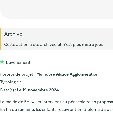
t
p
'
e
i
r
a
d
o
i
c
'
n
n
c
a
p
c
Archive
u
c
r
i
e
Cette action a été archivée et n'est plus mise à jour.
c
i
p
i
u
n
a
l
e
L'évènement
c
l
i
i
Porteur de projet :
Mulhouse Alsace Agglomération
l
p
Typologie :
a
Date(s) :
Le 19 novembre 2024
l
La mairie de Bollwiller intervient au périscolaire en propos
e
En fin de semaine, les enfants recevront un diplôme de par