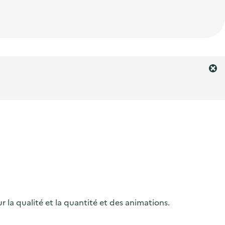
F
e
r
m
e
r
l
'
a
l
e
r
r la qualité et la quantité et des animations.
t
e