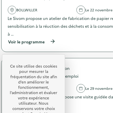
a
d
t
e
BOLLWILLER
Le 22 novembre
i
l
o
'
Le Sivom propose un atelier de fabrication de papier re
n
a
d
c
sensibilisation à la réuction des déchets et à la cons
e
t
à …
“
i
L
o
(
Voir le programme
a
n
à
B
:
p
D
I
r
d
m
o
u
p
p
Ce site utilise des cookies
Mulhouse Alsace Agglomération
c
l
o
pour mesurer la
o
a
s
Visite Guidée de la Cité du Réemploi
fréquentation du site afin
m
n
d
d’en améliorer le
p
t
e
fonctionnement,
o
a
SAUSHEIM
Le 29 novembre
l
s
t
l’administration et évaluer
'
La Cité du Réemploi vous propose une visite guidée dan
t
i
votre expérience
a
”
o
utilisateur. Nous
c
recyclerie
s
n
t
conservons votre choix
u
d
(
Voir le programme