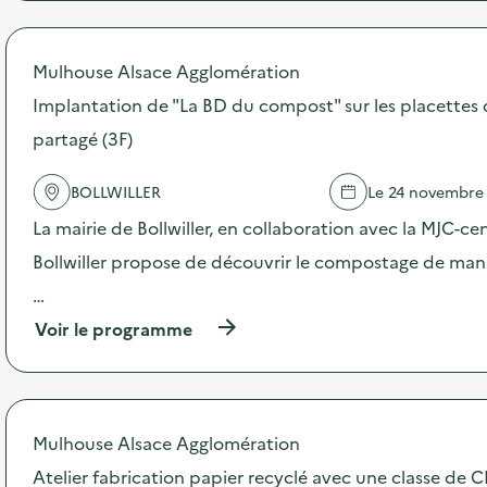
r
o
p
Mulhouse Alsace Agglomération
o
s
Implantation de "La BD du compost" sur les placette
d
partagé (3F)
e
l
'
BOLLWILLER
Le 24 novembre
a
c
La mairie de Bollwiller, en collaboration avec la MJC-ce
t
Bollwiller propose de découvrir le compostage de mani
i
o
…
n
:
(
Voir le programme
I
à
m
p
p
r
l
o
a
p
Mulhouse Alsace Agglomération
n
o
t
s
Atelier fabrication papier recyclé avec une classe de 