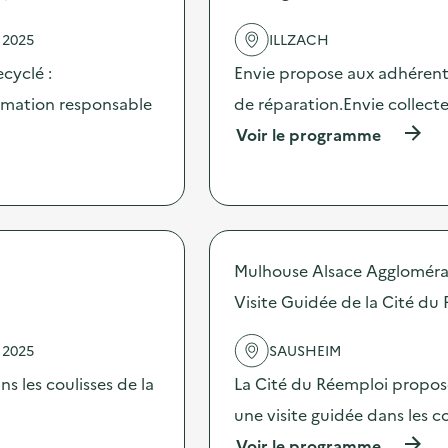
a
d
t
e
 2025
ILLZACH
i
l
o
'
cyclé :
Envie propose aux adhérents
n
a
d
c
ommation responsable
de réparation.Envie collect
e
t
(
Voir le programme
“
i
à
L
o
p
a
n
r
B
:
o
D
I
p
d
m
o
u
p
s
Mulhouse Alsace Aggloméra
c
l
d
o
a
Visite Guidée de la Cité du
e
m
n
l
p
t
'
o
a
 2025
SAUSHEIM
a
s
t
c
s les coulisses de la
La Cité du Réemploi propose
t
i
t
”
o
une visite guidée dans les co
i
s
n
o
u
d
(
Voir le programme