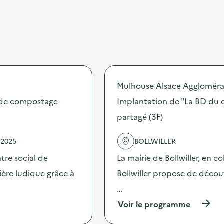
Mulhouse Alsace Aggloméra
s de compostage
Implantation de "La BD du 
partagé (3F)
 2025
BOLLWILLER
ntre social de
La mairie de Bollwiller, en c
ère ludique grâce à
Bollwiller propose de décou
…
(
Voir le programme
à
p