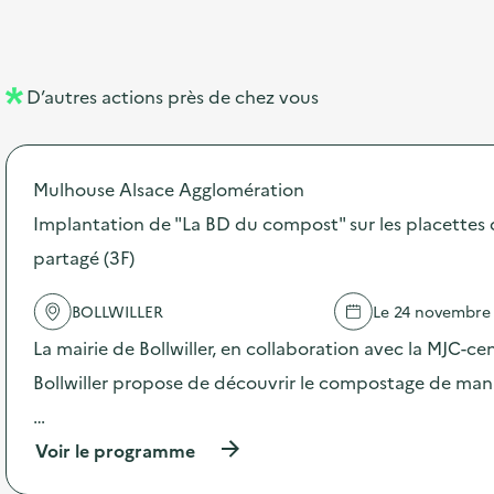
b
l
m
e
e
e
m
l
n
e
D’autres actions près de chez vous
l
t
n
é
t
Mulhouse Alsace Agglomération
d
Implantation de "La BD du compost" sur les placette
e
partagé (3F)
l
a
BOLLWILLER
Le 24 novembre
v
La mairie de Bollwiller, en collaboration avec la MJC-ce
o
Bollwiller propose de découvrir le compostage de mani
i
…
e
(
Voir le programme
à
p