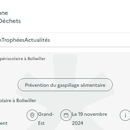
nne
 Déchets
n
Trophées
Actualités
ériscolaire à Bollwiller
Prévention du gaspillage alimentaire
laire à Bollwiller
Grand-
Le 19 novembre
ent
Est
2024