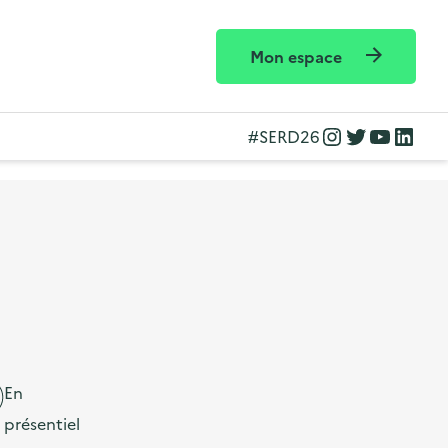
Mon espace
Instagram
Twitter
YouTube
LinkedIn
#SERD26
En
présentiel