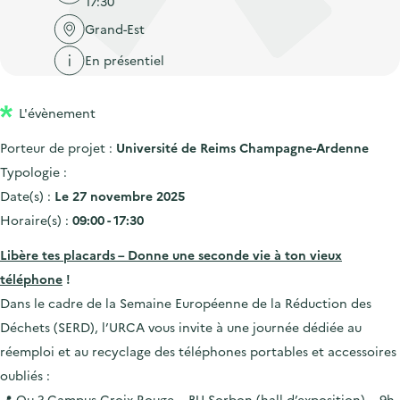
17:30
'
c
n
n
a
Grand-Est
c
p
c
c
u
En présentiel
r
i
c
e
i
p
u
i
L'évènement
n
a
e
l
c
l
i
Porteur de projet :
Université de Reims Champagne-Ardenne
i
l
Typologie :
p
Date(s) :
Le 27 novembre 2025
a
Horaire(s) :
09:00 - 17:30
l
Libère tes placards – Donne une seconde vie à ton vieux
e
téléphone
!
Dans le cadre de la Semaine Européenne de la Réduction des
Déchets (SERD), l’URCA vous invite à une journée dédiée au
réemploi et au recyclage des téléphones portables et accessoires
oubliés :
📍 Ou ? Campus Croix-Rouge – BU Sorbon (hall d’exposition) – 9h