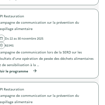
s
à
p
o
p
o
r
r
s
g
o
i
a
PI Restauration
p
t
n
o
i
ampagne de communication sur la prévention du
i
s
o
q
d
aspillage alimentaire
n
u
e
s
e
l
u
s
Du 22 au 30 novembre 2025
'
r
d
a
l
e
REIMS
c
a
s
t
l
ampagne de communication lors de la SERD sur les
r
i
u
e
o
ésultats d’une opération de pesée des déchets alimentaires
t
s
n
t
t
t de sensibilisation à la …
:
e
a
C
c
(
oir le programme
u
a
o
à
r
m
n
p
a
p
t
r
t
a
r
o
i
g
PI Restauration
e
p
o
n
l
o
n
e
ampagne de communication sur la prévention du
e
s
s
d
g
d
c
aspillage alimentaire
e
a
e