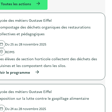
l
n
e
Toutes les actions
l
t
n
é
t
ycée des métiers Gustave Eiffel
d
ompostage des déchets organiques des restaurations
e
ollectives et pédagogiques
l
a
Du 25 au 28 novembre 2025
v
REIMS
o
es élèves de section horticole collectent des déchets des
i
uisines et les compostent dans les silos.
e
(
oir le programme
à
p
r
o
ycée des métiers Gustave Eiffel
p
o
xposition sur la lutte contre le gaspillage alimentaire
s
d
e
Du 24 au 28 novembre 2025