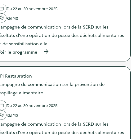
o
c
s
l
l
o
Du 22 au 30 novembre 2025
p
'
l
m
i
a
e
m
REIMS
l
c
c
u
l
t
t
n
ampagne de communication lors de la SERD sur les
a
i
i
i
g
o
v
ésultats d’une opération de pesée des déchets alimentaires
c
e
n
e
a
t de sensibilisation à la …
a
:
s
t
l
C
e
i
(
oir le programme
i
a
t
o
à
m
m
p
n
p
e
p
é
s
r
n
a
d
u
o
t
g
a
PI Restauration
r
p
a
n
g
l
o
i
e
ampagne de communication sur la prévention du
o
a
s
r
d
g
p
d
aspillage alimentaire
e
e
i
r
e
)
c
q
é
l
o
u
Du 22 au 30 novembre 2025
v
'
m
e
e
a
m
s
REIMS
n
c
u
)
t
t
n
ampagne de communication lors de la SERD sur les
i
i
i
o
o
ésultats d’une opération de pesée des déchets alimentaires
c
n
n
a