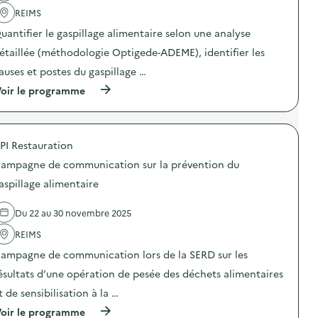
l
'
REIMS
a
uantifier le gaspillage alimentaire selon une analyse
c
t
étaillée (méthodologie Optigede-ADEME), identifier les
i
o
auses et postes du gaspillage …
n
(
oir le programme
:
à
C
p
o
r
m
o
p
PI Restauration
p
o
o
s
ampagne de communication sur la prévention du
s
t
d
a
aspillage alimentaire
e
g
l
e
Du 22 au 30 novembre 2025
'
d
a
e
REIMS
c
s
t
d
ampagne de communication lors de la SERD sur les
i
é
o
c
ésultats d’une opération de pesée des déchets alimentaires
n
h
t de sensibilisation à la …
:
e
E
t
(
oir le programme
x