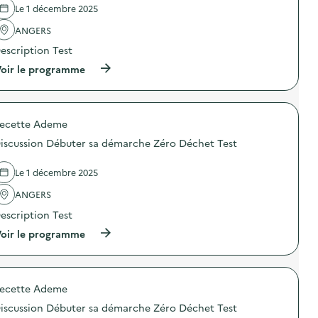
l
Le 1 décembre 2025
a
ANGERS
v
escription Test
o
(
oir le programme
i
à
p
e
r
o
ecette Ademe
p
o
iscussion Débuter sa démarche Zéro Déchet Test
s
d
e
Le 1 décembre 2025
l
'
ANGERS
a
escription Test
c
t
(
oir le programme
i
à
o
p
n
r
:
o
D
ecette Ademe
p
i
o
s
iscussion Débuter sa démarche Zéro Déchet Test
s