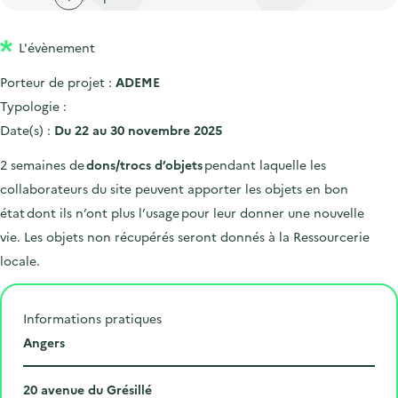
'
c
n
n
a
c
p
c
L'évènement
c
u
r
i
c
e
Porteur de projet :
ADEME
i
p
u
i
Typologie :
n
a
e
l
Date(s) :
Du 22 au 30 novembre 2025
c
l
i
2 semaines de
dons/trocs d’objets
pendant laquelle les
i
l
collaborateurs du site peuvent apporter les objets en bon
p
état dont ils n’ont plus l’usage pour leur donner une nouvelle
a
vie. Les objets non récupérés seront donnés à la Ressourcerie
l
locale.
e
Informations pratiques
L
Angers
i
N
e
20 avenue du Grésillé