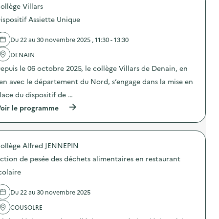
l
ollège Villars
p
e
o
c
ispositif Assiette Unique
s
t
d
e
e
d
Du 22 au 30 novembre 2025 , 11:30 - 13:30
l
e
'
DENAIN
j
a
o
epuis le 06 octobre 2025, le collège Villars de Denain, en
c
u
t
e
ien avec le département du Nord, s’engage dans la mise en
i
t
o
s
lace du dispositif de …
n
p
(
oir le programme
:
o
à
C
u
p
o
r
r
n
l
o
c
e
ollège Alfred JENNEPIN
p
o
s
o
u
P
ction de pesée des déchets alimentaires en restaurant
s
r
è
d
s
colaire
r
e
d
e
l
e
s
Du 22 au 30 novembre 2025
'
r
N
a
é
o
COUSOLRE
c
c
ë
t
u