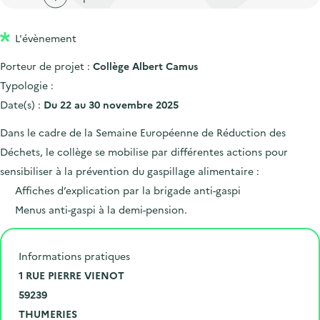
'
c
n
n
a
c
p
c
L'évènement
c
u
r
i
c
e
Porteur de projet :
Collège Albert Camus
i
p
u
i
Typologie :
n
a
e
l
Date(s) :
Du 22 au 30 novembre 2025
c
l
i
Dans le cadre de la Semaine Européenne de Réduction des
i
l
Déchets, le collège se mobilise par différentes actions pour
p
sensibiliser à la prévention du gaspillage alimentaire :
a
Affiches d’explication par la brigade anti-gaspi
l
Menus anti-gaspi à la demi-pension.
e
Informations pratiques
N
1 RUE PIERRE VIENOT
u
C
59239
m
o
V
THUMERIES