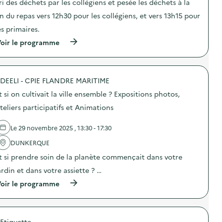
l
ri des déchets par les collégiens et pesée les déchets à la
i
p
V
o
é
in du repas vers 12h30 pour les collégiens, et vers 13h15 pour
e
n
r
r
es primaires.
:
a
t
D
t
s
(
oir le programme
i
i
)
à
s
o
p
p
n
r
o
d
o
s
e
DEELI - CPIE FLANDRE MARITIME
p
i
b
o
t
t si on cultivait la ville ensemble ? Expositions photos,
o
s
i
u
d
teliers participatifs et Animations
f
c
e
A
h
l
s
o
Le 29 novembre 2025 , 13:30 - 17:30
'
s
n
a
i
s
DUNKERQUE
c
e
)
t
t
t si prendre soin de la planète commençait dans votre
i
t
o
ardin et dans votre assiette ? …
e
n
U
(
oir le programme
:
n
à
A
i
p
c
q
r
t
u
o
i
e
'Etiquette