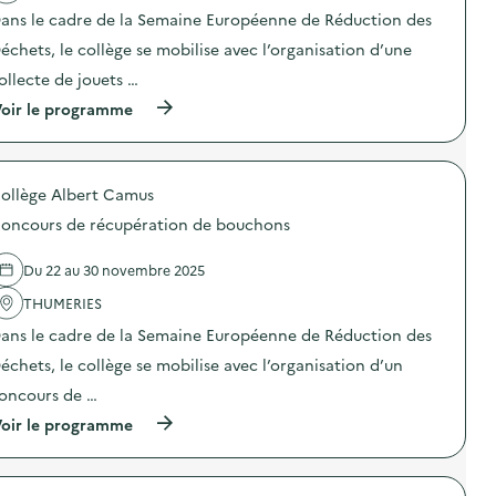
v
ans le cadre de la Semaine Européenne de Réduction des
o
échets, le collège se mobilise avec l’organisation d’une
i
ollecte de jouets …
e
(
oir le programme
à
p
r
o
ollège Albert Camus
p
o
oncours de récupération de bouchons
s
d
e
Du 22 au 30 novembre 2025
l
'
THUMERIES
a
ans le cadre de la Semaine Européenne de Réduction des
c
t
échets, le collège se mobilise avec l’organisation d’un
i
o
oncours de …
n
(
oir le programme
:
à
C
p
o
r
l
o