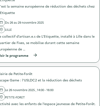
p
o
)
o
n
'est la semaine européenne de réduction des déchets chez
s
d
d
e
'Etiquette
e
p
l
e
Du 26 au 29 novembre 2025
'
s
a
é
LILLE
c
e
t
d
e collectif d’artisan.e.s de L’Etiquette, installé à Lille dans le
i
e
o
s
uartier de Fives, se mobilise durant cette semaine
n
d
uropéenne de …
:
é
E
c
(
oir le programme
t
h
à
s
e
p
i
t
r
o
s
o
n
a
airie de Petite-Forêt
p
c
l
o
u
scape Game : l'USLDC2 et la réduction des déchets
i
s
l
m
d
t
e
e
Le 26 novembre 2025 , 14:00 - 16:00
i
n
l
v
t
'
PETITE-FORET
a
a
a
i
i
ctivité avec les enfants de l’espace jeunesse de Petite-Forêt.
c