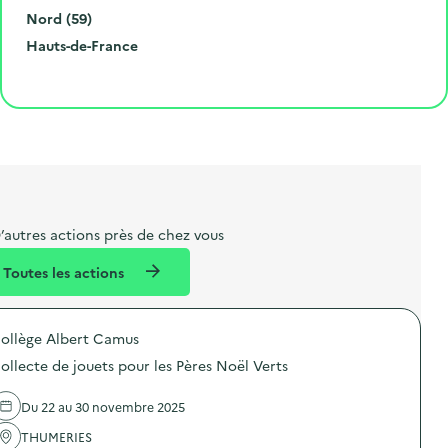
é
d
i
D
Nord (59)
r
e
l
é
R
Hauts-de-France
o
p
l
p
é
Cliquer pour afficher la carte
e
o
e
a
g
t
s
r
i
l
t
t
o
i
a
e
n
b
l
m
e
e
’autres actions près de chez vous
l
n
Toutes les actions
l
t
é
ollège Albert Camus
d
ollecte de jouets pour les Pères Noël Verts
e
l
Du 22 au 30 novembre 2025
a
THUMERIES