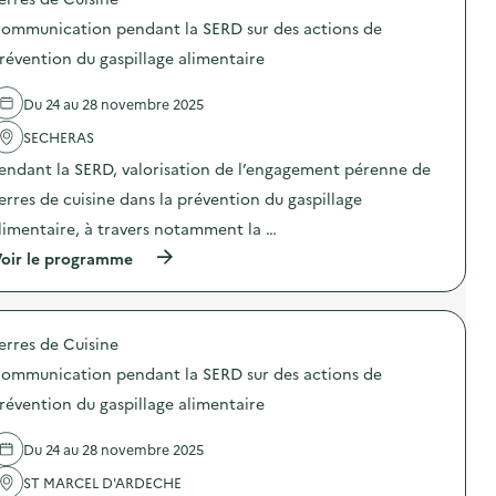
p
o
o
o
o
u
ommunication pendant la SERD sur des actions de
r
s
s
r
t
d
révention du gaspillage alimentaire
t
n
s
e
)
é
v
l
e
Du 24 au 28 novembre 2025
o
'
d
l
a
e
SECHERAS
o
c
b
n
t
endant la SERD, valorisation de l’engagement pérenne de
r
t
i
o
a
o
erres de cuisine dans la prévention du gaspillage
y
i
n
a
limentaire, à travers notamment la …
r
:
g
e
A
(
e
oir le programme
s
t
à
d
)
e
p
e
l
r
s
i
o
v
e
erres de Cuisine
p
é
r
o
g
c
ommunication pendant la SERD sur des actions de
s
é
u
d
t
révention du gaspillage alimentaire
i
e
a
s
l
u
i
Du 24 au 28 novembre 2025
'
x
n
a
)
e
ST MARCEL D'ARDECHE
c
“