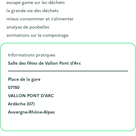
escape game sur les déchets
la grande vie des déchets
mieux consommer et s’alimenter
analyse de poubelles
animations sur le compostage.
Informations pratiques
L
Salle des fêtes de Vallon Pont d'Arc
i
N
e
Place de la gare
u
C
u
07150
m
o
V
d
VALLON PONT D'ARC
é
d
i
D
e
Ardèche (07)
r
e
l
é
R
l
Auvergne-Rhône-Alpes
o
p
l
p
é
'
Cliquer pour afficher la carte
e
o
e
a
g
é