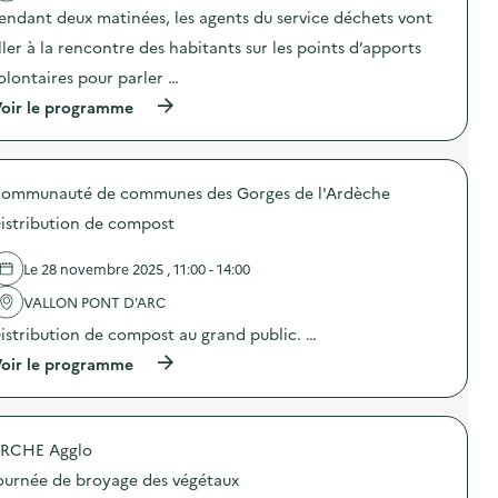
a
t
endant deux matinées, les agents du service déchets vont
c
e
t
r
ller à la rencontre des habitants sur les points d’apports
i
n
o
e
olontaires pour parler …
n
à
(
oir le programme
:
l
à
S
a
p
e
g
r
n
e
o
s
s
ommunauté de communes des Gorges de l'Ardèche
p
i
t
o
b
i
istribution de compost
s
i
o
d
l
n
e
i
Le 28 novembre 2025 , 11:00 - 14:00
d
l
s
e
'
VALLON PONT D'ARC
a
s
a
t
d
istribution de compost au grand public. …
c
i
é
t
o
c
(
oir le programme
i
n
h
à
o
s
e
p
n
u
t
r
:
r
s
o
S
l
RCHE Agglo
)
p
e
e
o
n
ournée de broyage des végétaux
s
s
s