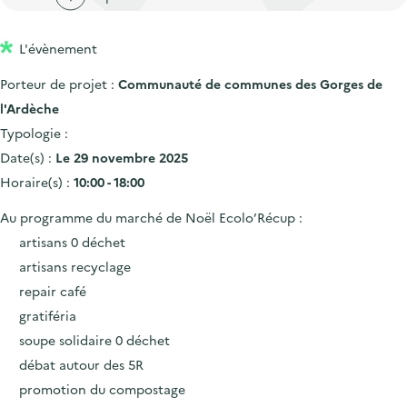
'
c
n
n
a
c
p
c
L'évènement
c
u
r
i
c
e
Porteur de projet :
Communauté de communes des Gorges de
i
p
u
i
l'Ardèche
n
a
e
l
Typologie :
c
l
i
Date(s) :
Le 29 novembre 2025
i
l
Horaire(s) :
10:00 - 18:00
p
Au programme du marché de Noël Ecolo’Récup :
a
artisans 0 déchet
l
artisans recyclage
e
repair café
gratiféria
soupe solidaire 0 déchet
débat autour des 5R
promotion du compostage