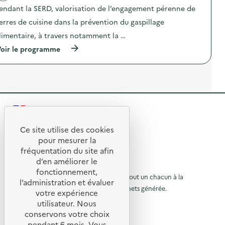
t
z
endant la SERD, valorisation de l’engagement pérenne de
i
é
o
erres de cuisine dans la prévention du gaspillage
r
n
o
limentaire, à travers notamment la …
:
d
C
é
(
oir le programme
o
c
à
m
h
p
m
e
r
u
t
o
n
”
p
i
)
o
c
s
a
R
d
t
e
i
e
l
Ce site utilise des cookies
o
R
'
t
pour mesurer la
n
a
p
e
fréquentation du site afin
o
c
e
d’en améliorer le
t
t
n
u
© 2026 SERD
i
fonctionnement,
d
o
o
L’objectif de la SERD est de sensibiliser tout un chacun à la
r
a
l’administration et évaluer
n
n
nécessité de réduire la quantité de déchets générée.
u
votre expérience
à
:
t
SUIVEZ-NOUS
C
utilisateur. Nous
r
l
l
o
a
conservons votre choix
m
à
X (anciennement Twitter)
a
S
pendant 6 mois. Vous