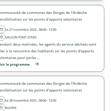
p
r
o
ommunauté de communes des Gorges de l'Ardèche
p
o
ensibilisation sur les points d'apports volontaires
s
d
e
Le 27 novembre 2025 , 09:00 - 12:00
l
'
VALLON PONT D'ARC
a
endant deux matinées, les agents du service déchets vont
c
t
ller à la rencontre des habitants sur les points d’apports
i
o
olontaires pour parler …
n
(
oir le programme
:
à
F
p
o
r
r
o
m
ommunauté de communes des Gorges de l'Ardèche
p
a
o
t
ensibilisation sur les points d'apports volontaires
s
i
d
o
e
n
Le 28 novembre 2025 , 09:00 - 12:00
l
i
'
RUOMS
n