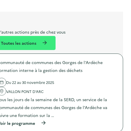
t
s
r
i
v
l
t
t
o
è
i
a
e
n
n
b
l
m
e
e
e
m
’autres actions près de chez vous
l
n
e
Toutes les actions
l
t
n
é
t
ommunauté de communes des Gorges de l'Ardèche
d
ormation interne à la gestion des déchets
e
l
Du 22 au 30 novembre 2025
a
VALLON PONT D'ARC
v
ous les jours de la semaine de la SERD, un service de la
o
ommunauté de communes des Gorges de l’Ardèche va
i
uivre une formation sur la …
e
(
oir le programme
à