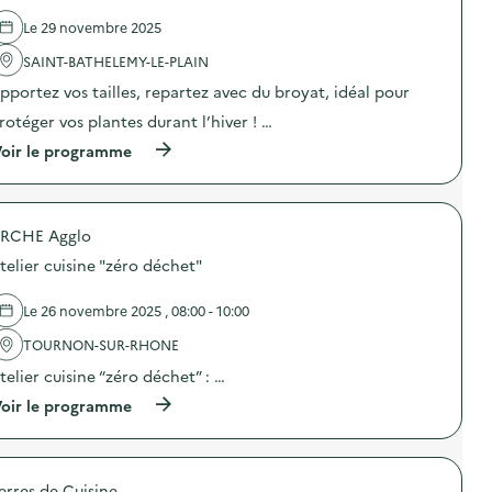
p
d
i
o
e
Le 29 novembre 2025
b
i
l
i
n
'
SAINT-BATHELEMY-LE-PLAIN
l
t
a
i
s
pportez vos tailles, repartez avec du broyat, idéal pour
c
s
d
t
rotéger vos plantes durant l’hiver ! …
a
’
i
t
a
o
(
oir le programme
i
p
n
à
o
p
:
p
n
o
D
r
s
r
i
o
u
t
s
RCHE Agglo
p
r
s
t
o
l
telier cuisine "zéro déchet"
v
r
s
e
o
i
d
s
l
b
e
Le 26 novembre 2025 , 08:00 - 10:00
p
o
u
l
o
n
t
'
TOURNON-SUR-RHONE
i
t
i
a
n
a
telier cuisine “zéro déchet” : …
o
c
t
i
n
t
s
(
oir le programme
r
d
i
d
à
e
e
o
’
p
s
c
n
a
r
)
o
:
p
o
m
J
erres de Cuisine
p
p