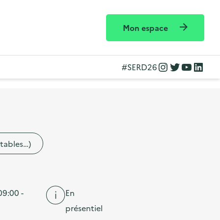
Mon espace
Instagram
Twitter
YouTube
LinkedIn
#SERD26
etables…)
09:00 -
En
présentiel