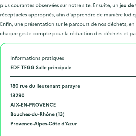
plus courantes observées sur notre site. Ensuite, un
jeu de 
réceptacles appropriés, afin d’apprendre de manière ludiqu
Enfin, une présentation sur le parcours de nos déchets, en
chaque geste compte pour la réduction des déchets et part
Informations pratiques
L
EDF TEGG Salle principale
i
N
e
180 rue du lieutenant parayre
u
C
u
13290
m
o
V
d
AIX-EN-PROVENCE
é
d
i
D
e
Bouches-du-Rhône (13)
r
e
l
é
R
l
Provence-Alpes-Côte d'Azur
o
p
l
p
é
'