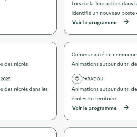
Lors de la 1ere action dans 
identifié un nouveau poste d
(
Voir le programme
à
p
r
o
p
Communauté de communes Va
o
s
s des récrés
Animations autour du tri d
d
e
 2025
PARADOU
l
'
 des récrés dans les
Animations autour du tri de
a
c
écoles du territoire.
t
(
Voir le programme
i
à
o
p
n
r
:
o
R
p