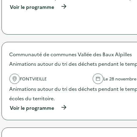
o
(
Voir le programme
i
à
p
e
r
o
p
o
s
d
Communauté de communes Vallée des Baux Alpilles
e
Animations autour du tri des déchets pendant le temp
l
'
a
FONTVIEILLE
Le 28 novembre
c
t
Animations autour du tri des déchets pendant le temps
i
écoles du territoire.
o
n
(
Voir le programme
:
à
S
p
O
r
G
o
E
p