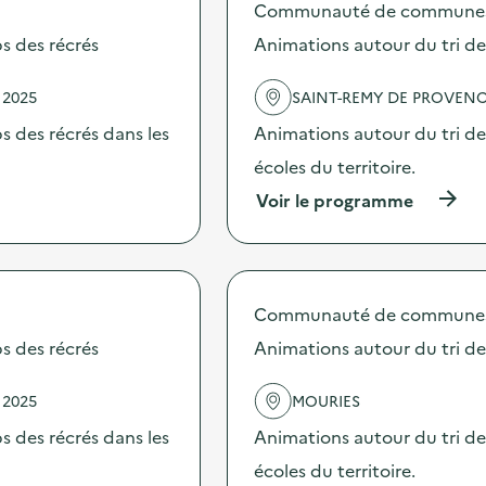
é
Communauté de communes Va
o
e
s
s des récrés
Animations autour du tri d
m
d
p
e
l
 2025
SAINT-REMY DE PROVEN
l
o
'
i
 des récrés dans les
Animations autour du tri de
a
d
c
écoles du territoire.
e
t
l
(
Voir le programme
i
a
à
o
s
p
n
c
r
:
i
o
A
u
p
n
r
Communauté de communes Va
o
i
e
s
s des récrés
Animations autour du tri d
m
d
d
a
e
e
t
b
 2025
MOURIES
l
i
o
'
o
 des récrés dans les
Animations autour du tri de
i
a
n
s
c
écoles du territoire.
s
d