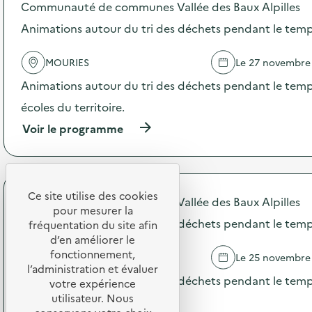
Communauté de communes Vallée des Baux Alpilles
R
o
E
s
Animations autour du tri des déchets pendant le temp
S
d
–
e
O
MOURIES
Le 27 novembre
l
p
'
Animations autour du tri des déchets pendant le temps
é
a
r
c
écoles du territoire.
a
t
t
(
Voir le programme
i
i
à
o
o
p
n
n
r
:
d
o
A
e
p
Ce site utilise des cookies
n
Communauté de communes Vallée des Baux Alpilles
s
o
i
pour mesurer la
e
s
Animations autour du tri des déchets pendant le temp
m
fréquentation du site afin
n
d
a
d’en améliorer le
s
e
t
fonctionnement,
MAUSSANE-LES-ALPILLES
Le 25 novembre
i
l
i
l’administration et évaluer
b
'
o
Animations autour du tri des déchets pendant le temps
votre expérience
i
a
n
l
utilisateur. Nous
c
écoles du territoire.
s
i