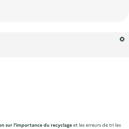
F
e
r
m
e
r
l
'
a
l
e
r
t
e
on sur l’importance du recyclage
et les erreurs de tri les