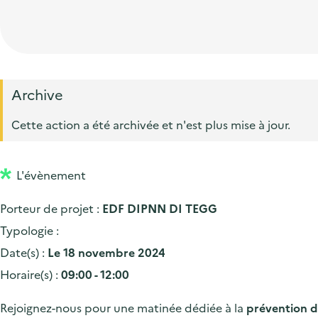
t
p
'
e
i
r
a
d
o
i
c
'
n
n
c
a
p
c
Archive
u
c
r
i
e
Cette action a été archivée et n'est plus mise à jour.
c
i
p
i
u
n
a
l
e
L'évènement
c
l
i
i
Porteur de projet :
EDF DIPNN DI TEGG
l
p
Typologie :
a
Date(s) :
Le 18 novembre 2024
l
Horaire(s) :
09:00 - 12:00
e
Rejoignez-nous pour une matinée dédiée à la
prévention d