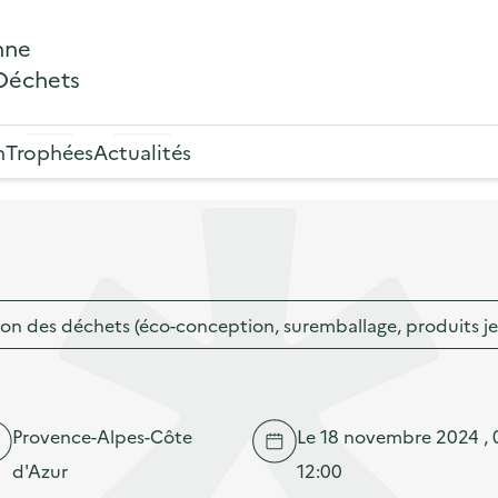
nne
 Déchets
n
Trophées
Actualités
on des déchets (éco-conception, suremballage, produits j
Provence-Alpes-Côte
Le 18 novembre 2024 , 
d'Azur
12:00