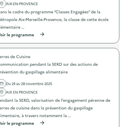
t
a
é
n
AIX-EN-PROVENCE
e
c
c
s
s
t
h
i
ans le cadre du programme “Classes Engagées” de la
d
i
e
b
e
o
étropole Aix-Marseille-Provence, la classe de cette école
t
i
l
n
s
l
lémentaire …
a
:
à
i
r
A
l
s
(
oir le programme
é
n
’
a
à
d
i
é
t
p
u
m
c
i
r
c
a
o
o
o
t
t
erres de Cuisine
l
n
p
i
i
e
a
o
o
o
ommunication pendant la SERD sur des actions de
e
u
s
n
n
t
x
d
révention du gaspillage alimentaire
d
d
à
g
e
e
e
l
e
l
s
s
Du 24 au 28 novembre 2025
a
s
'
d
e
m
t
a
é
n
AIX EN PROVENCE
a
e
c
c
s
i
s
t
h
i
endant la SERD, valorisation de l’engagement pérenne de
s
d
i
e
b
o
e
o
erres de cuisine dans la prévention du gaspillage
t
i
n
l
n
s
l
limentaire, à travers notamment la …
)
a
:
à
i
r
A
l
s
(
oir le programme
é
n