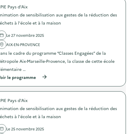
a
o
o
t
PIE Pays d'Aix
n
p
i
a
o
o
nimation de sensibilisation aux gestes de la réduction des
u
s
n
x
d
échets à l'école et à la maison
d
g
e
e
e
l
s
Le 27 novembre 2025
s
'
e
t
a
n
AIX-EN-PROVENCE
e
c
s
s
t
i
ans le cadre du programme “Classes Engagées” de la
d
i
b
e
o
étropole Aix-Marseille-Provence, la classe de cette école
i
l
n
l
lémentaire …
a
:
i
r
A
s
(
oir le programme
é
n
a
à
d
i
t
p
u
m
i
r
c
a
o
o
t
t
PIE Pays d'Aix
n
p
i
i
a
o
o
o
nimation de sensibilisation aux gestes de la réduction des
u
s
n
n
x
d
échets à l'école et à la maison
d
d
g
e
e
e
e
l
s
s
Le 25 novembre 2025
s
'
d
e