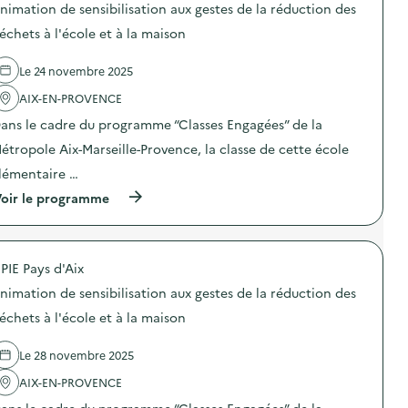
nimation de sensibilisation aux gestes de la réduction des
e
échets à l'école et à la maison
l
a
Le 24 novembre 2025
v
AIX-EN-PROVENCE
o
ans le cadre du programme “Classes Engagées” de la
i
étropole Aix-Marseille-Provence, la classe de cette école
e
lémentaire …
(
oir le programme
à
p
r
o
PIE Pays d'Aix
p
o
nimation de sensibilisation aux gestes de la réduction des
s
d
échets à l'école et à la maison
e
l
Le 28 novembre 2025
'
a
AIX-EN-PROVENCE
c
t