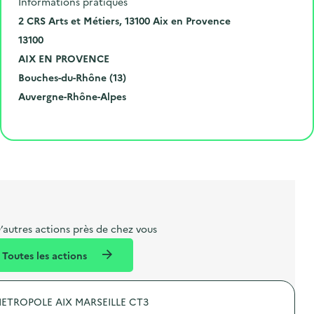
Informations pratiques
N
2 CRS Arts et Métiers, 13100 Aix en Provence
u
C
13100
m
o
V
AIX EN PROVENCE
é
d
i
D
Bouches-du-Rhône (13)
r
e
l
é
R
Auvergne-Rhône-Alpes
o
p
l
p
é
Cliquer pour afficher la carte
e
o
e
a
g
t
s
r
i
l
t
t
o
i
a
e
n
b
l
m
e
e
’autres actions près de chez vous
l
n
Toutes les actions
l
t
é
ETROPOLE AIX MARSEILLE CT3
d