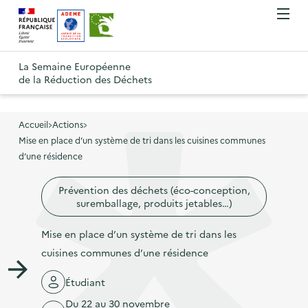
A
A
Gestion des cookies
O
R
l
l
u
e
v
l
l
R
t
r
e
e
La Semaine Européenne
e
i
o
de la Réduction des Déchets
r
r
r
t
u
l
à
a
o
r
e
l
u
u
m
Accueil
Actions
à
a
c
e
Mise en place d’un système de tri dans les cuisines communes
r
l
n
n
o
d’une résidence
à
a
u
a
n
l
p
Prévention des déchets (éco-conception,
v
t
a
a
suremballage, produits jetables…)
i
e
p
g
g
n
Mise en place d’un système de tri dans les
a
e
a
u
cuisines communes d’une résidence
g
d
t
p
e
'
Étudiant
i
r
d
a
Du 22 au 30 novembre
o
i