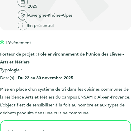
'
c
2025
n
n
a
c
p
c
Auvergne-Rhône-Alpes
c
u
r
i
c
En présentiel
e
i
p
u
i
n
a
e
l
L'évènement
c
l
i
Porteur de projet :
Pole environnement de l'Union des Elèves -
i
l
Arts et Métiers
p
Typologie :
a
Date(s) :
Du 22 au 30 novembre 2025
l
e
Mise en place d’un système de tri dans les cuisines communes de
la résidence Arts et Métiers du campus ENSAM d’Aix-en-Provence.
L’objectif est de sensibiliser à la fois au nombre et aux types de
déchets produits dans une cuisine commune.