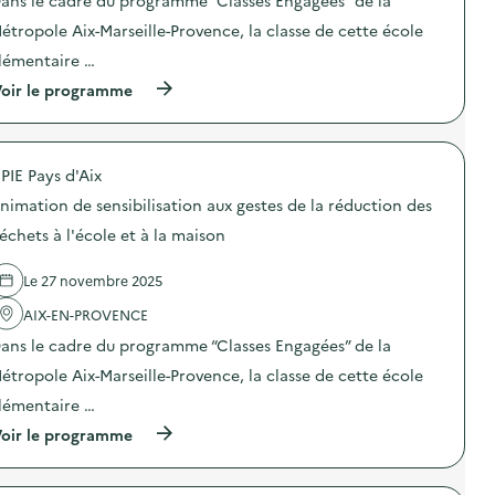
ans le cadre du programme “Classes Engagées” de la
i
o
étropole Aix-Marseille-Provence, la classe de cette école
n
lémentaire …
:
A
(
oir le programme
n
à
i
p
m
r
a
o
t
PIE Pays d'Aix
p
i
o
o
nimation de sensibilisation aux gestes de la réduction des
s
n
d
échets à l'école et à la maison
d
e
e
l
s
Le 27 novembre 2025
'
e
a
n
AIX-EN-PROVENCE
c
s
t
i
ans le cadre du programme “Classes Engagées” de la
i
b
o
étropole Aix-Marseille-Provence, la classe de cette école
i
n
l
lémentaire …
:
i
A
s
(
oir le programme
n
a
à
i
t
p
m
i
r