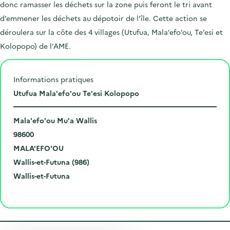
donc ramasser les déchets sur la zone puis feront le tri avant
d’emmener les déchets au dépotoir de l’île. Cette action se
déroulera sur la côte des 4 villages (Utufua, Mala’efo’ou, Te’esi et
Kolopopo) de l’AME.
Informations pratiques
L
Utufua Mala'efo'ou Te'esi Kolopopo
i
N
e
Mala'efo'ou Mu'a Wallis
u
C
u
98600
m
o
V
d
MALA'EFO'OU
é
d
i
D
e
Wallis-et-Futuna (986)
r
e
l
é
R
l
Wallis-et-Futuna
o
p
l
p
é
'
Cliquer pour afficher la carte
e
o
e
a
g
é
t
s
r
i
v