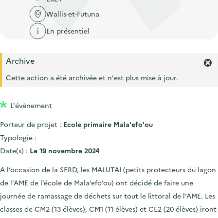
'
c
n
n
Wallis-et-Futuna
a
c
p
c
c
u
En présentiel
r
i
c
e
i
p
u
i
Archive
n
a
e
F
l
e
c
l
Cette action a été archivée et n'est plus mise à jour.
i
r
i
l
m
p
L'évènement
e
r
a
Porteur de projet :
Ecole primaire Mala'efo'ou
l
l
'
Typologie :
e
a
Date(s) :
Le 19 novembre 2024
l
e
A l’occasion de la SERD, les MALUTAI (petits protecteurs du lagon
r
de l’AME de l’école de Mala’efo’ou) ont décidé de faire une
t
e
journée de ramassage de déchets sur tout le littoral de l’AME. Les
.
classes de CM2 (13 élèves), CM1 (11 élèves) et CE2 (20 élèves) iront