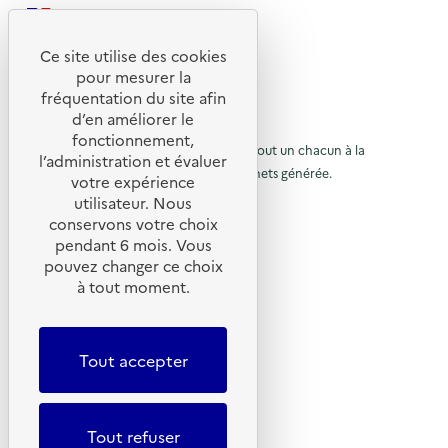
l
t
t
o
è
R
i
a
e
n
n
e
Ce site utilise des cookies
b
l
m
e
R
t
pour mesurer la
e
e
m
e
fréquentation du site afin
o
l
n
e
d’en améliorer le
t
u
© 2026 SERD
l
t
n
fonctionnement,
o
L’objectif de la SERD est de sensibiliser tout un chacun à la
r
l’administration et évaluer
é
t
nécessité de réduire la quantité de déchets générée.
u
votre expérience
à
d
SUIVEZ-NOUS
utilisateur. Nous
r
l
e
conservons votre choix
à
X (anciennement Twitter)
a
pendant 6 mois. Vous
l
l
Linkedin
p
pouvez changer ce choix
a
Instagram
a
à tout moment.
a
v
YouTube
p
g
o
LIENS UTILES
a
e
i
Tout accepter
g
Qu’est-ce que la SERD ?
d
e
Actualités
e
'
Nous contacter
d
a
Lettres d’information ADEME
Tout refuser
'