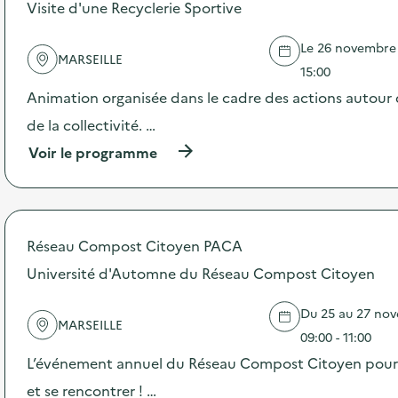
s
Visite d'une Recyclerie Sportive
d
e
Le 26 novembre 2
l
MARSEILLE
'
15:00
a
Animation organisée dans le cadre des actions autour 
c
t
de la collectivité. …
i
(
Voir le programme
o
à
n
p
:
r
C
o
o
p
m
Réseau Compost Citoyen PACA
o
m
s
Université d'Automne du Réseau Compost Citoyen
u
d
n
e
i
Du 25 au 27 nov
l
c
MARSEILLE
'
09:00 - 11:00
a
a
t
L’événement annuel du Réseau Compost Citoyen pour s
c
i
t
et se rencontrer ! …
o