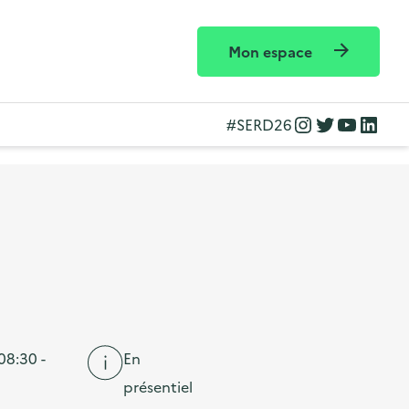
Mon espace
Instagram
Twitter
YouTube
LinkedIn
#SERD26
08:30 -
En
présentiel