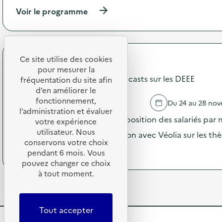
i
n
(
Voir le programme
o
p
à
n
e
p
:
n
r
V
d
o
i
a
p
Ce site utilise des cookies
s
n
EDF DP2D
o
i
pour mesurer la
t
s
Diffusion d'une série de 5 Podcasts sur les DEEE
t
fréquentation du site afin
l
d
e
d’en améliorer le
a
e
d
S
fonctionnement,
LYON CEDEX
Du 24 au 28 no
l
’
E
l’administration et évaluer
'
u
Un podcast par jour mis à disposition des salariés par 
R
votre expérience
a
n
D
utilisateur. Nous
c
ont été réalisés en collaboration avec Véolia sur les t
e
s
t
conservons votre choix
R
u
(
Voir le programme
i
pendant 6 mois. Vous
e
r
à
o
pouvez changer ce choix
c
d
p
n
y
à tout moment.
e
r
:
c
s
o
U
l
a
p
n
e
c
o
i
Tout accepter
r
t
s
v
i