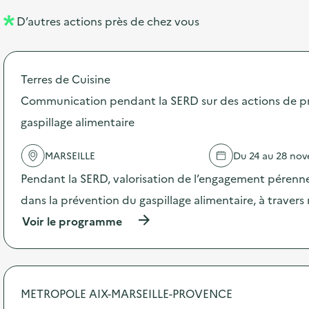
l
n
e
D’autres actions près de chez vous
l
t
n
é
t
Terres de Cuisine
d
Communication pendant la SERD sur des actions de p
e
gaspillage alimentaire
l
a
MARSEILLE
Du 24 au 28 no
v
Pendant la SERD, valorisation de l’engagement pérenne
o
dans la prévention du gaspillage alimentaire, à traver
i
(
Voir le programme
e
à
p
r
o
p
METROPOLE AIX-MARSEILLE-PROVENCE
o