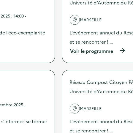
Université d'Automne du R
d
e
l
025 , 14:00 -
MARSEILLE
'
a
c
de l’éco-exemplarité
L’événement annuel du Rése
t
et se rencontrer ! …
i
o
(
Voir le programme
n
à
:
p
S
r
t
o
a
p
Réseau Compost Citoyen 
n
o
d
s
Université d'Automne du R
d
d
’
e
embre 2025 ,
i
l
MARSEILLE
n
'
f
a
’informer, se former
L’événement annuel du Rése
o
c
r
t
et se rencontrer ! …
m