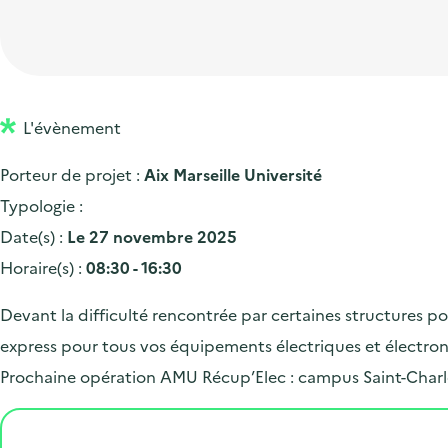
t
p
'
e
i
r
a
d
o
i
c
'
n
n
c
a
p
c
L'évènement
u
c
r
i
e
Porteur de projet :
Aix Marseille Université
c
i
p
i
Typologie :
u
n
a
l
Date(s) :
Le 27 novembre 2025
e
c
l
Horaire(s) :
08:30 - 16:30
i
i
l
p
Devant la difficulté rencontrée par certaines structures po
a
express pour tous vos équipements électriques et électroni
l
Prochaine opération AMU Récup’Elec : campus Saint-Charl
e