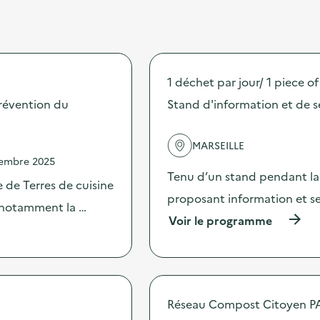
1 déchet par jour/ 1 piece o
révention du
Stand d'information et de s
MARSEILLE
vembre 2025
Tenu d’un stand pendant la 
 de Terres de cuisine
proposant information et sen
s notamment la …
(
Voir le programme
à
p
r
o
p
o
Réseau Compost Citoyen 
s