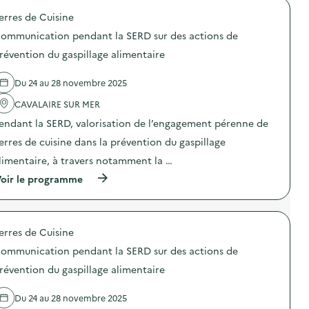
é
t
erres de Cuisine
d
ommunication pendant la SERD sur des actions de
e
révention du gaspillage alimentaire
l
a
Du 24 au 28 novembre 2025
v
CAVALAIRE SUR MER
o
endant la SERD, valorisation de l’engagement pérenne de
i
erres de cuisine dans la prévention du gaspillage
e
limentaire, à travers notamment la …
(
oir le programme
à
p
r
o
erres de Cuisine
p
o
ommunication pendant la SERD sur des actions de
s
d
révention du gaspillage alimentaire
e
l
Du 24 au 28 novembre 2025
'