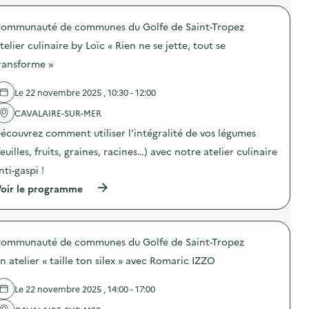
a
r
m
S
o
m
E
ommunauté de communes du Golfe de Saint-Tropez
p
u
R
o
n
telier culinaire by Loïc « Rien ne se jette, tout se
D
s
i
s
d
c
ransforme »
u
e
a
r
l
t
d
Le 22 novembre 2025 , 10:30 - 12:00
'
i
e
a
o
s
CAVALAIRE-SUR-MER
c
n
a
t
p
écouvrez comment utiliser l’intégralité de vos légumes
c
i
e
t
o
n
feuilles, fruits, graines, racines…) avec notre atelier culinaire
i
n
d
o
nti-gaspi !
:
a
n
L
n
(
oir le programme
s
a
t
à
d
g
l
p
e
r
a
r
p
a
S
o
r
n
E
ommunauté de communes du Golfe de Saint-Tropez
p
é
d
R
o
v
e
n atelier « taille ton silex » avec Romaric IZZO
D
s
e
c
s
d
n
o
u
e
t
Le 22 novembre 2025 , 14:00 - 17:00
l
r
l
i
l
d