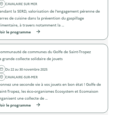
a
CAVALAIRE SUR MER
c
t
endant la SERD, valorisation de l’engagement pérenne de
i
o
erres de cuisine dans la prévention du gaspillage
n
limentaire, à travers notamment la …
:
C
(
oir le programme
o
à
m
p
m
r
u
o
n
ommunauté de communes du Golfe de Saint-Tropez
p
i
o
c
a grande collecte solidaire de jouets
s
a
d
t
e
Du 22 au 30 novembre 2025
i
l
o
'
CAVALAIRE-SUR-MER
n
a
p
onnez une seconde vie à vos jouets en bon état ! Golfe de
c
e
t
n
aint-Tropez, les éco-organismes Ecosystem et Ecomaison
i
d
o
rganisent une collecte de …
a
n
n
(
oir le programme
:
t
à
C
l
p
o