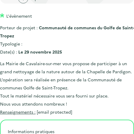
'
c
n
n
a
c
p
c
L'évènement
c
u
r
i
c
e
Porteur de projet :
Communauté de communes du Golfe de Saint-
i
p
u
i
Tropez
n
a
e
l
Typologie :
c
l
i
Date(s) :
Le 29 novembre 2025
i
l
La Mairie de Cavalaire-sur-mer vous propose de participer à un
p
grand nettoyage de la nature autour de la Chapelle de Pardigon.
a
L’opération sera réalisée en présence de la Communauté de
l
communes Golfe de Saint-Tropez.
e
Tout le matériel nécessaire vous sera fourni sur place.
Nous vous attendons nombreux !
Renseignements :
[email protected]
Informations pratiques