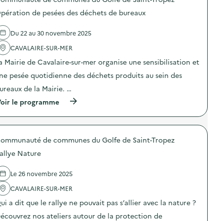
ï
e
l
o
c
l
pération de pesées des déchets de bureaux
l
s
«
i
a
d
e
g
e
R
r
Du 22 au 30 novembre 2025
e
l
i
«
a
'
e
CAVALAIRE-SUR-MER
l
a
n
t
i
a Mairie de Cavalaire-sur-mer organise une sensibilisation et
c
n
a
m
t
e
i
ne pesée quotidienne des déchets produits au sein des
e
i
s
l
n
o
e
l
ureaux de la Mairie. …
t
n
j
e
a
(
oir le programme
:
e
t
i
à
A
t
o
r
p
t
t
n
e
r
e
e
s
)
o
l
,
i
ommunauté de communes du Golfe de Saint-Tropez
p
i
t
l
o
e
o
e
allye Nature
s
r
u
x
d
d
t
e
e
s
Le 26 novembre 2025
»
l
r
e
a
'
CAVALAIRE-SUR-MER
é
t
v
a
p
r
e
ui a dit que le rallye ne pouvait pas s’allier avec la nature ?
c
a
a
c
t
r
n
R
écouvrez nos ateliers autour de la protection de
i
a