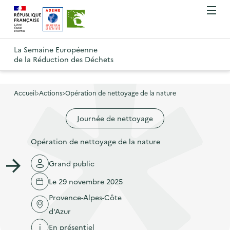
A
A
Gestion des cookies
O
R
l
l
u
e
v
l
l
R
t
r
e
e
La Semaine Européenne
e
i
o
de la Réduction des Déchets
r
r
r
t
u
l
à
a
o
r
e
l
u
u
m
Accueil
Actions
Opération de nettoyage de la nature
à
a
c
e
r
l
n
n
o
Journée de nettoyage
à
a
u
a
n
l
p
Opération de nettoyage de la nature
v
t
a
a
i
e
p
Grand public
g
g
n
a
e
Le 29 novembre 2025
a
u
g
d
Provence-Alpes-Côte
t
p
e
'
d'Azur
i
r
d
a
En présentiel
o
i