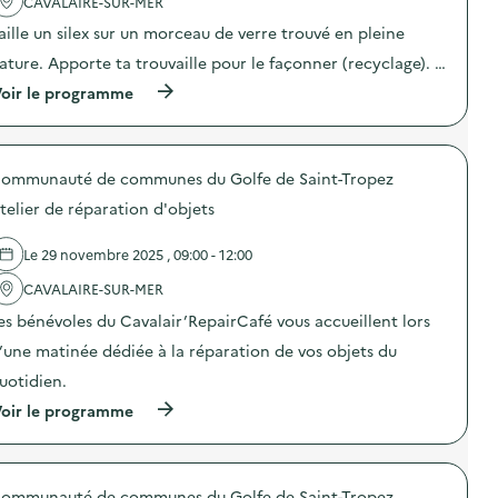
'
o
CAVALAIRE-SUR-MER
e
e
a
n
c
s
aille un silex sur un morceau de verre trouvé en pleine
c
d
t
a
t
u
e
ature. Apporte ta trouvaille pour le façonner (recyclage). …
c
i
g
s
t
o
a
(
oir le programme
o
i
n
s
à
l
o
:
p
p
i
n
A
i
r
d
s
t
l
o
a
d
e
ommunauté de communes du Golfe de Saint-Tropez
l
p
i
e
l
a
o
r
p
telier de réparation d'objets
i
g
s
e
r
e
e
d
d
é
r
a
e
Le 29 novembre 2025 , 09:00 - 12:00
e
v
c
l
l
j
e
u
i
'
CAVALAIRE-SUR-MER
o
n
l
m
a
u
t
es bénévoles du Cavalair’RepairCafé vous accueillent lors
i
e
c
e
i
n
n
t
t
’une matinée dédiée à la réparation de vos objets du
o
a
t
i
s
n
i
a
o
uotidien.
)
d
r
i
n
u
(
e
oir le programme
r
:
g
à
b
e
U
a
p
y
)
n
s
r
L
a
p
o
o
t
i
ommunauté de communes du Golfe de Saint-Tropez
p