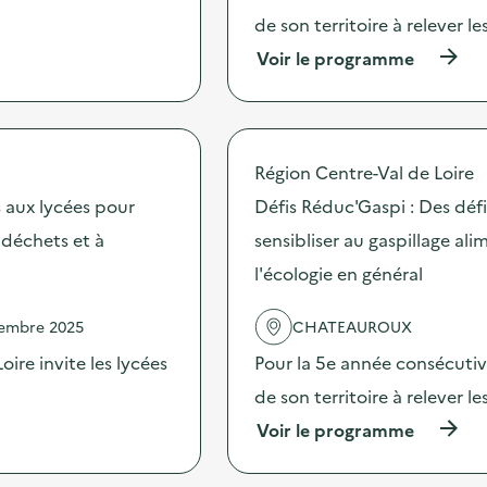
o
p
de son territoire à relever l
n
l
:
(
Voir le programme
o
A
à
i
t
p
d
e
r
u
l
o
t
i
p
e
Région Centre-Val de Loire
e
o
x
r
s
 aux lycées pour
Défis Réduc'Gaspi : Des dé
t
F
d
i
s déchets et à
sensibliser au gaspillage ali
u
e
l
r
l
e
l'écologie en général
o
'
a
s
a
v
h
c
vembre 2025
CHATEAUROUX
e
i
t
c
ire invite les lycées
Pour la 5e année consécutive
k
i
u
i
o
n
de son territoire à relever l
p
n
e
o
:
(
Voir le programme
a
u
D
à
r
r
é
p
t