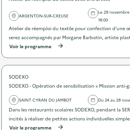
e
l
Le 29 novembre 2
'
ARGENTON-SUR-CREUSE
a
18:00
c
Atelier de réemploi du textile pour confection d’une 
t
i
serez accompagnés par Morgane Barbotin, artiste plast
o
(
Voir le programme
n
à
:
p
A
r
t
o
e
p
l
SODEXO
o
i
s
SODEXO - Opération de sensibilisation « Mission anti-g
e
d
r
e
s
SAINT CYRAN DU JAMBOT
Du 24 au 28 no
l
d
'
e
Dans les restaurants scolaires SODEXO, pendant la SERD
a
s
c
incités à réaliser de petites actions individuelles simpl
e
t
n
(
Voir le programme
i
s