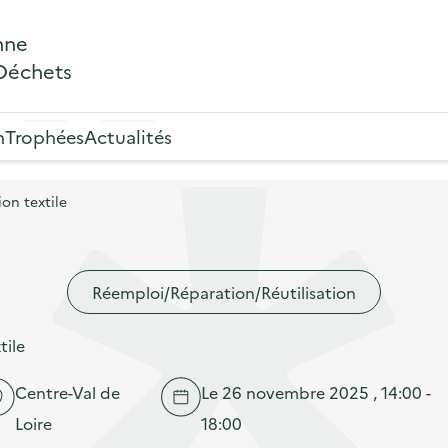
nne
 Déchets
n
Trophées
Actualités
on textile
Réemploi/Réparation/Réutilisation
tile
Centre-Val de
Le 26 novembre 2025 , 14:00 -
Loire
18:00