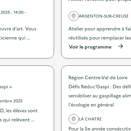
d
e
025 , 14:00 -
l
ARGENTON-SUR-CREUSE
'
a
œuvre d’art. Vous
Atelier pour apprendre à fai
c
t
icienne qui …
réutilisés pour remplacer le
i
(
Voir le programme
o
à
n
p
:
r
A
o
t
p
e
Région Centre-Val de Loire
o
l
s
aspi »
Défis Réduc'Gaspi : Des dé
i
d
e
sensibliser au gaspillage ali
e
r
vembre 2025
l
d
l'écologie en général
'
e
, les élèves sont
a
r
c
LA CHATRE
es qui relèvent …
é
t
e
Pour la 5e année consécutive
i
m