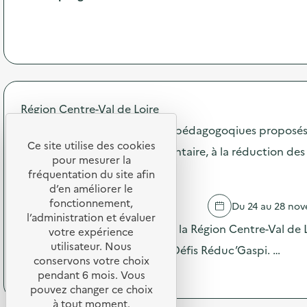
à
o
i
p
n
b
r
:
i
o
A
l
p
t
i
o
e
s
s
l
a
d
i
t
Région Centre-Val de Loire
e
e
i
l
r
Défis Réduc'Gaspi : Des défis pédagogoqiues proposés
o
'
d
n
Ce site utilise des cookies
a
sensibliser au gaspillage alimentaire, à la réduction de
e
à
pour mesurer la
c
r
l
l'écologie en général
fréquentation du site afin
t
é
a
i
d’en améliorer le
e
s
o
fonctionnement,
m
SAINT-CYRAN-DU-JAMBOT
Du 24 au 28 no
u
n
l’administration et évaluer
p
r
:
Pour la 5e année consécutive, la Région Centre-Val de Lo
l
votre expérience
c
S
o
utilisateur. Nous
o
de son territoire à relever les Défis Réduc’Gaspi. …
O
i
n
conservons votre choix
D
d
(
Voir le programme
s
pendant 6 mois. Vous
E
u
à
o
pouvez changer ce choix
X
t
p
m
à tout moment.
O