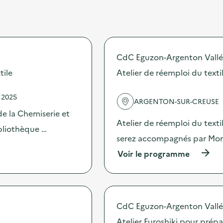
CdC Eguzon-Argenton Vallé
tile
Atelier de réemploi du texti
 2025
ARGENTON-SUR-CREUSE
de la Chemiserie et
Atelier de réemploi du text
ibliothèque …
serez accompagnés par Morga
(
Voir le programme
à
p
r
o
p
CdC Eguzon-Argenton Vallé
o
s
Atelier Furoshiki pour prép