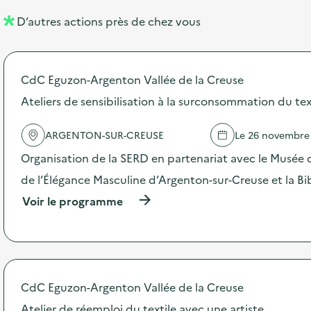
l
n
e
D’autres actions près de chez vous
l
t
n
é
t
CdC Eguzon-Argenton Vallée de la Creuse
d
Ateliers de sensibilisation à la surconsommation du tex
e
l
ARGENTON-SUR-CREUSE
Le 26 novembre
a
Organisation de la SERD en partenariat avec le Musée 
v
de l’Élégance Masculine d’Argenton-sur-Creuse et la B
o
(
Voir le programme
i
à
p
e
r
o
p
o
CdC Eguzon-Argenton Vallée de la Creuse
s
d
Atelier de réemploi du textile avec une artiste