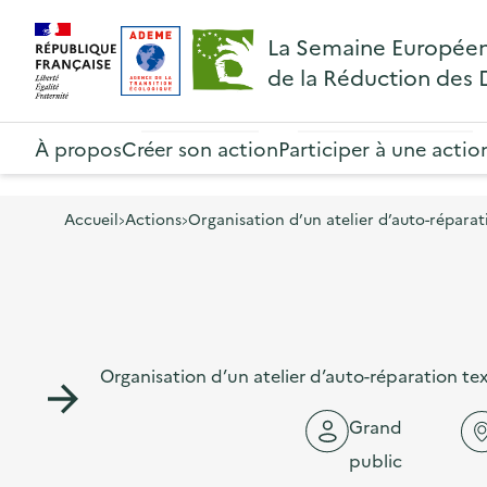
A
A
Gestion des cookies
R
La Semaine Europée
l
l
e
de la Réduction des
l
l
t
R
e
e
o
e
À propos
Créer son action
Participer à une actio
r
r
u
t
à
a
r
o
l
u
Accueil
Actions
Organisation d’un atelier d’auto-réparati
à
u
a
c
l
r
n
o
a
à
a
n
p
l
v
t
a
Organisation d’un atelier d’auto-réparation tex
a
i
e
g
p
g
n
Grand
e
a
a
u
public
d
g