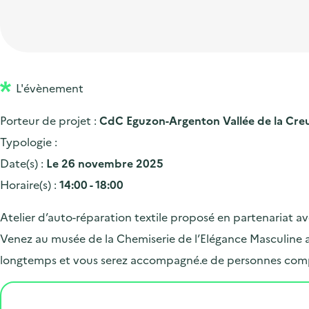
t
p
'
e
i
r
a
d
o
i
c
'
n
n
c
a
p
c
L'évènement
u
c
r
i
e
Porteur de projet :
CdC Eguzon-Argenton Vallée de la Cre
c
i
p
i
Typologie :
u
n
a
l
Date(s) :
Le 26 novembre 2025
e
c
l
Horaire(s) :
14:00 - 18:00
i
i
l
p
Atelier d’auto-réparation textile proposé en partenariat ave
a
Venez au musée de la Chemiserie de l’Elégance Masculine a
l
longtemps et vous serez accompagné.e de personnes compét
e