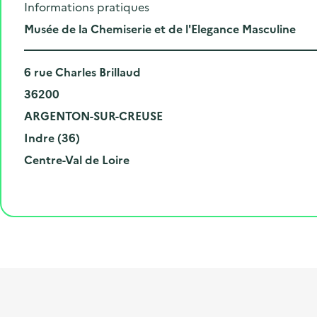
Informations pratiques
L
Musée de la Chemiserie et de l'Elegance Masculine
i
N
e
6 rue Charles Brillaud
u
C
u
36200
m
o
V
d
ARGENTON-SUR-CREUSE
é
d
i
D
e
Indre (36)
r
e
l
é
R
l
Centre-Val de Loire
o
p
l
p
é
'
e
o
e
a
g
é
t
s
r
i
v
l
t
t
o
è
i
a
e
n
n
b
l
m
e
e
e
m