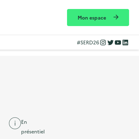
Mon espace
Instagram
Twitter
YouTube
LinkedIn
#SERD26
En
présentiel