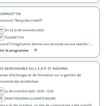
o
m
p
y
n
p
r
c
:
o
o
l
C
s
OMPOST'TRI
p
e
o
t
o
z
n
oncours "Recyclez créatif"
a
s
C
c
g
d
r
o
e
e
é
Du 22 au 30 novembre 2025
u
)
l
a
r
'
t
TOURRETTES
s
a
i
“
uand l’imagination donne une seconde vie aux textiles ! …
c
f
R
t
”
(
oir le programme
e
i
)
à
c
o
p
y
n
r
c
:
o
l
C
SS RESPONSABLE DU L.E.A.P. ST MAXIMIN
p
e
o
o
z
n
emps d'échanges et de formation sur la gestion de
s
C
c
d
r
roximité des biodéchets
o
e
é
u
l
a
r
Le 26 novembre 2025 , 10:00 - 12:00
'
t
s
a
i
“
SAINT-MAXIMIN-LA-SAINTE-BAUME
c
f
R
t
”
epuis le 1er octobre, un site de compostage a été installé
e