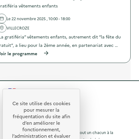
”
o
d
ratiféria vêtements enfants
)
s
’
d
é
e
c
Le 22 novembre 2025 , 10:00 - 18:00
l
h
'
VILLECROZE
a
a
n
La gratiféria” vêtements enfants, autrement dit “la fête du
c
g
t
e
ratuit”, a lieu pour la 2ème année, en partenariat avec …
i
s
o
(
e
oir le programme
n
à
t
:
p
d
T
r
e
r
o
f
o
p
o
c
o
r
t
s
m
e
R
d
a
x
e
t
e
t
l
i
Ce site utilise des cookies
i
R
'
o
t
pour mesurer la
l
a
n
e
fréquentation du site afin
e
o
c
s
)
d’en améliorer le
t
u
t
u
© 2026 SERD
i
r
fonctionnement,
o
o
l
L’objectif de la SERD est de sensibiliser tout un chacun à la
r
l’administration et évaluer
n
a