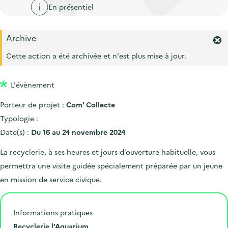
'
c
En présentiel
n
n
a
c
p
c
c
u
Archive
r
i
c
F
e
i
p
e
Cette action a été archivée et n'est plus mise à jour.
u
i
r
n
a
e
l
m
c
l
i
L'évènement
e
i
r
l
Porteur de projet :
Com' Collecte
l
p
'
Typologie :
a
a
Date(s) :
Du 16 au 24 novembre 2024
l
l
e
e
La recyclerie, à ses heures et jours d’ouverture habituelle, vous
r
permettra une visite guidée spécialement préparée par un jeune
t
e
en mission de service civique.
.
Informations pratiques
L
Recyclerie l'Aquarium