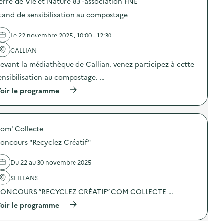
erre de Vie et Nature 83 -association FNE
d
tand de sensibilisation au compostage
e
l
Le 22 novembre 2025 , 10:00 - 12:30
a
CALLIAN
v
evant la médiathèque de Callian, venez participez à cette
o
ensibilisation au compostage. …
i
(
oir le programme
e
à
p
r
o
om' Collecte
p
o
oncours "Recyclez Créatif"
s
d
e
Du 22 au 30 novembre 2025
l
'
SEILLANS
a
ONCOURS “RECYCLEZ CRÉATIF” COM COLLECTE …
c
t
(
oir le programme
i
à
o
p