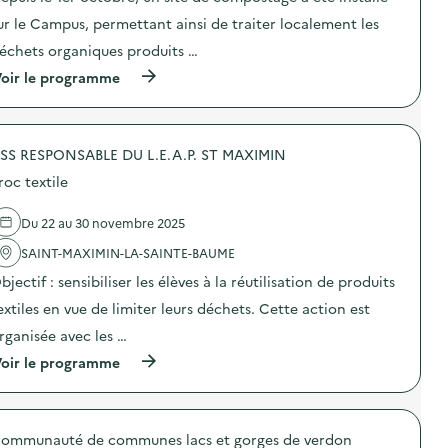
i
)
c
o
ur le Campus, permettant ainsi de traiter localement les
y
n
c
échets organiques produits …
:
l
C
(
e
oir le programme
o
à
z
n
p
C
c
r
r
o
o
é
u
SS RESPONSABLE DU L.E.A.P. ST MAXIMIN
p
a
r
o
t
s
roc textile
s
i
“
d
f
R
e
”
Du 22 au 30 novembre 2025
e
l
)
c
'
SAINT-MAXIMIN-LA-SAINTE-BAUME
y
a
c
bjectif : sensibiliser les élèves à la réutilisation de produits
c
l
t
e
extiles en vue de limiter leurs déchets. Cette action est
i
z
o
rganisée avec les …
c
n
r
(
oir le programme
:
é
à
T
a
p
e
t
r
m
i
o
p
f
ommunauté de communes lacs et gorges de verdon
p
s