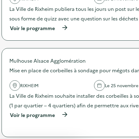
'
La Ville de Rixheim publiera tous les jours un post sur 
a
c
sous forme de quizz avec une question sur les déchets
t
(
Voir le programme
i
à
o
p
n
r
:
o
P
p
o
Mulhouse Alsace Agglomération
o
s
s
Mise en place de corbeilles à sondage pour mégots dan
t
d
s
e
d
RIXHEIM
Le 25 novembre
l
e
'
s
La Ville de Rixheim souhaite installer des corbeilles à
a
e
c
(1 par quartier – 4 quartiers) afin de permettre aux rive
n
t
s
(
Voir le programme
i
i
à
o
b
p
n
i
r
:
l
o