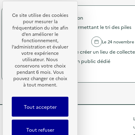
P
i
p
o
s
o
s
a
Ce site utilise des cookies
s
Mulhouse Alsace Agglomération
t
t
pour mesurer la
d
s
i
Installation d'une corbeille permettant le tri des piles
e
fréquentation du site afin
d
o
l
d’en améliorer le
e
n
'
fonctionnement,
s
RIXHEIM
Le 24 novembre
s
a
e
l’administration et évaluer
u
c
La ville de Rixheim propose de créer un lieu de collect
n
votre expérience
r
t
s
l
utilisateur. Nous
de la déchetterie. Réservé à un public dédié
i
i
e
conservons votre choix
o
b
(
Voir le programme
s
pendant 6 mois. Vous
n
i
à
d
pouvez changer ce choix
:
l
p
é
à tout moment.
M
i
r
c
i
s
o
h
s
a
p
e
e
t
o
t
Tout accepter
e
i
s
s
n
o
d
s
R
L
p
n
e
u
l
s
l
e
r
Tout refuser
a
u
'
l