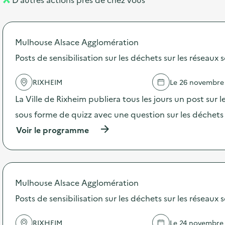
l
t
n
é
t
Mulhouse Alsace Agglomération
d
Posts de sensibilisation sur les déchets sur les réseaux s
e
l
RIXHEIM
Le 26 novembre
a
La Ville de Rixheim publiera tous les jours un post sur 
v
sous forme de quizz avec une question sur les déchets
o
(
Voir le programme
i
à
p
e
r
o
p
Mulhouse Alsace Agglomération
o
s
Posts de sensibilisation sur les déchets sur les réseaux s
d
e
RIXHEIM
Le 24 novembre
l