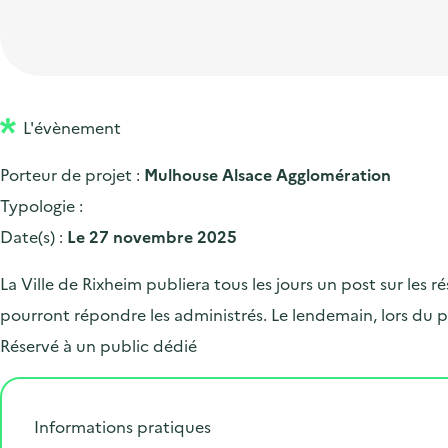
t
p
'
e
i
r
a
d
o
i
c
'
n
n
c
a
p
c
L'évènement
u
c
r
i
e
Porteur de projet :
Mulhouse Alsace Agglomération
c
i
p
i
Typologie :
u
n
a
l
Date(s) :
Le 27 novembre 2025
e
c
l
i
i
La Ville de Rixheim publiera tous les jours un post sur le
l
p
pourront répondre les administrés. Le lendemain, lors du 
a
Réservé à un public dédié
l
e
Informations pratiques