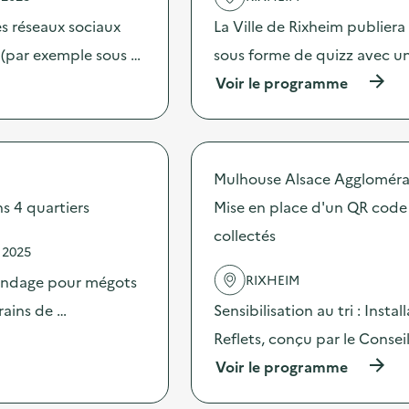
'
les réseaux sociaux
La Ville de Rixheim publiera 
a
c
 (par exemple sous …
sous forme de quizz avec un
t
(
Voir le programme
i
à
o
p
n
r
:
o
P
p
o
Mulhouse Alsace Aggloméra
o
s
s
s 4 quartiers
Mise en place d'un QR code
t
d
s
collectés
e
d
 2025
l
e
'
s
RIXHEIM
 sondage pour mégots
a
e
c
rains de …
Sensibilisation au tri : Inst
n
t
s
Reflets, conçu par le Consei
i
i
o
b
(
Voir le programme
n
i
à
:
l
p