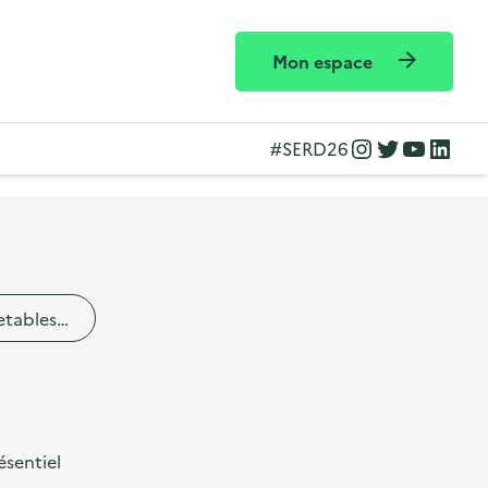
Mon espace
Instagram
Twitter
YouTube
LinkedIn
#SERD26
etables…
ésentiel