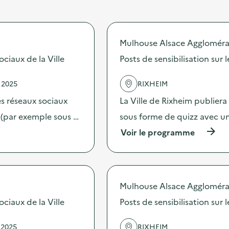
Mulhouse Alsace Aggloméra
ociaux de la Ville
Posts de sensibilisation sur 
 2025
RIXHEIM
les réseaux sociaux
La Ville de Rixheim publiera 
 (par exemple sous …
sous forme de quizz avec un
(
Voir le programme
à
p
r
o
p
Mulhouse Alsace Aggloméra
o
s
ociaux de la Ville
Posts de sensibilisation sur 
d
e
 2025
RIXHEIM
l