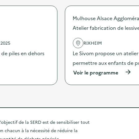
P
i
r
o
s
o
s
a
p
Mulhouse Alsace Aggloméra
t
t
o
s
i
s
Atelier fabrication de less
d
o
d
e
n
e
s
 2025
RIXHEIM
s
l
e
u
'
e de piles en dehors
Le Sivom propose un atelier 
n
r
a
s
l
c
permettre aux enfants de 
i
e
t
b
(
Voir le programme
s
i
i
à
d
o
l
p
é
n
i
r
c
:
s
o
h
M
a
p
e
i
t
o
t
s
i
s
s
e
o
d
s
e
’objectif de la SERD est de sensibiliser tout
n
e
u
n
s
un chacun à la nécessité de réduire la
l
r
p
u
'
l
l
quantité de déchets générée.