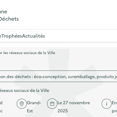
nne
 Déchets
n
Trophées
Actualités
r les réseaux sociaux de la Ville
ion des déchets : éco-conception, suremballage, produits j
réseaux sociaux de la Ville
nd
Grand-
Le 27 novembre
En
ic
Est
2025
pr