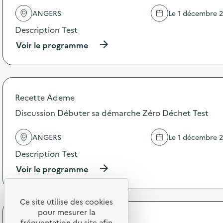
e
ANGERS
Le 1 décembre 
l
'
Description Test
a
c
(
Voir le programme
t
à
i
p
o
r
n
o
:
p
Recette Ademe
D
o
i
s
Discussion Débuter sa démarche Zéro Déchet Test
s
d
c
e
ANGERS
Le 1 décembre 
u
l
s
'
Description Test
s
a
i
c
(
Voir le programme
o
t
à
n
i
p
D
o
r
Ce site utilise des cookies
é
n
o
pour mesurer la
b
:
p
Recette Ademe
fréquentation du site afin
u