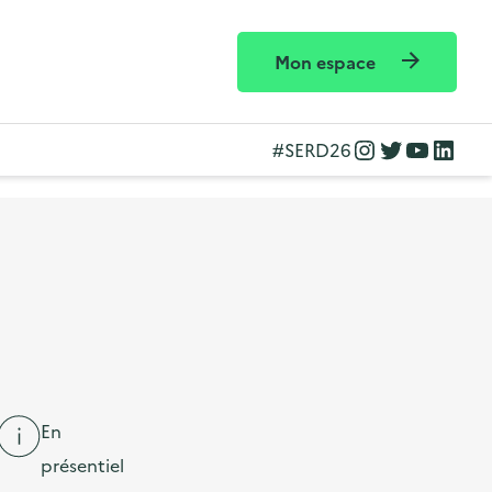
Mon espace
Instagram
Twitter
YouTube
LinkedIn
#SERD26
En
présentiel