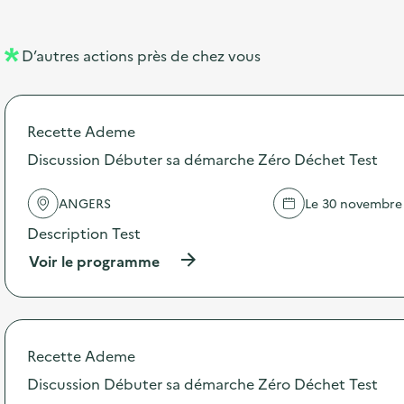
e
e
m
l
n
e
D’autres actions près de chez vous
l
t
n
é
t
Recette Ademe
d
Discussion Débuter sa démarche Zéro Déchet Test
e
l
ANGERS
Le 30 novembre
a
Description Test
v
(
Voir le programme
o
à
p
i
r
o
e
p
Recette Ademe
o
s
Discussion Débuter sa démarche Zéro Déchet Test
d