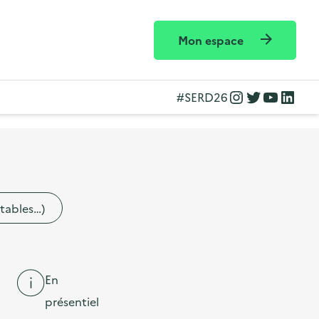
Mon espace
Instagram
Twitter
YouTube
LinkedIn
#SERD26
etables…)
En
présentiel