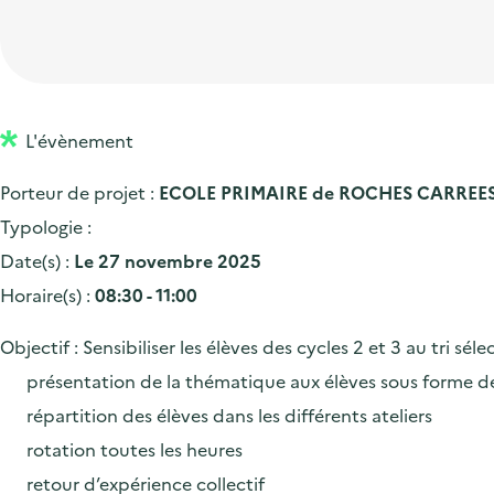
t
p
'
e
i
r
a
d
o
i
c
'
n
n
c
a
p
c
L'évènement
u
c
r
i
e
Porteur de projet :
ECOLE PRIMAIRE de ROCHES CARREE
c
i
p
i
Typologie :
u
n
a
l
Date(s) :
Le 27 novembre 2025
e
c
l
Horaire(s) :
08:30 - 11:00
i
i
l
p
Objectif : Sensibiliser les élèves des cycles 2 et 3 au tri s
a
présentation de la thématique aux élèves sous forme d
l
répartition des élèves dans les différents ateliers
e
rotation toutes les heures
retour d’expérience collectif