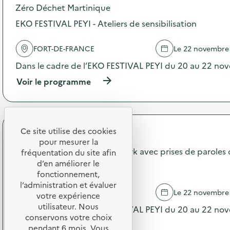
p
Zéro Déchet Martinique
l
o
e
s
EKO FESTIVAL PEYI - Ateliers de sensibilisation
c
d
t
e
e
FORT-DE-FRANCE
Le 22 novembre
l
é
'
Dans le cadre de l’EKO FESTIVAL PEYI du 20 au 22 no
v
a
é
c
(
Voir le programme
n
t
à
e
i
p
m
o
r
e
n
o
n
:
p
Ce site utilise des cookies
t
Zéro Déchet Martinique
R
o
pour mesurer la
i
é
s
EKO FESTIVAL PEYI - Afterwork avec prises de paroles of
fréquentation du site afin
e
p
d
d’en améliorer le
l
réduction des déchets
a
e
l
fonctionnement,
r
l
e
l’administration et évaluer
e
'
FORT-DE-FRANCE
Le 22 novembre
d
votre expérience
r
a
e
p
utilisateur. Nous
c
Dans le cadre de l’EKO FESTIVAL PEYI du 20 au 22 no
D
o
t
conservons votre choix
3
(
Voir le programme
u
i
pendant 6 mois. Vous