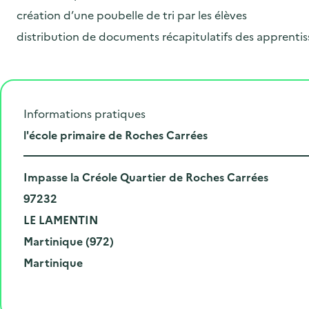
création d’une poubelle de tri par les élèves
distribution de documents récapitulatifs des apprentis
Informations pratiques
L
l'école primaire de Roches Carrées
i
N
e
Impasse la Créole Quartier de Roches Carrées
u
C
u
97232
m
o
V
d
LE LAMENTIN
é
d
i
D
e
Martinique (972)
r
e
l
é
R
l
Martinique
o
p
l
p
é
'
e
o
e
a
g
é