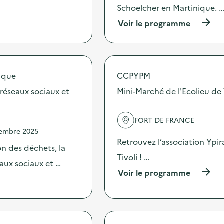
Schoelcher en Martinique. 
(
Voir le programme
à
p
r
o
p
ique
CCPYPM
o
s
 réseaux sociaux et
Mini-Marché de l'Ecolieu de 
d
e
l
FORT DE FRANCE
'
vembre 2025
a
Retrouvez l’association Ypi
c
n des déchets, la
t
Tivoli ! …
eaux sociaux et …
i
(
Voir le programme
o
à
n
p
:
r
C
o
o
p
l