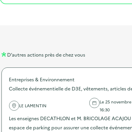
t
s
r
i
v
l
t
t
o
è
i
a
e
n
n
b
l
m
e
e
e
m
l
n
e
D’autres actions près de chez vous
l
t
n
é
t
Entreprises & Environnement
d
Collecte événementielle de D3E, vêtements, articles de 
e
l
Le 25 novembre 
LE LAMENTIN
a
16:30
v
Les enseignes DECATHLON et M. BRICOLAGE ACAJOU n
o
espace de parking pour assurer une collecte événement