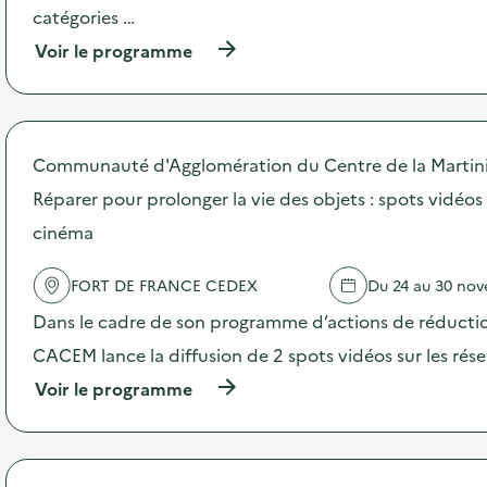
i
catégories …
e
(
Voir le programme
à
p
r
o
p
Communauté d'Agglomération du Centre de la Martin
o
s
Réparer pour prolonger la vie des objets : spots vidéos
d
cinéma
e
l
'
FORT DE FRANCE CEDEX
Du 24 au 30 no
a
c
Dans le cadre de son programme d’actions de réductio
t
CACEM lance la diffusion de 2 spots vidéos sur les rés
i
o
(
Voir le programme
n
à
:
p
C
r
o
o
l