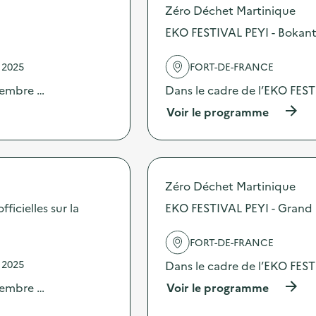
o
Zéro Déchet Martinique
l
s
e
EKO FESTIVAL PEYI - Bokanta
d
c
e
t
l
e
 2025
FORT-DE-FRANCE
'
d
a
vembre …
Dans le cadre de l’EKO FES
e
c
p
(
Voir le programme
t
i
à
i
l
p
o
e
r
n
s
o
:
u
p
M
s
Zéro Déchet Martinique
o
i
a
s
ficielles sur la
EKO FESTIVAL PEYI - Grand 
n
g
d
i
é
e
-
e
FORT-DE-FRANCE
l
M
s
'
a
 2025
Dans le cadre de l’EKO FES
,
a
r
t
c
(
vembre …
Voir le programme
c
é
t
à
h
l
i
p
é