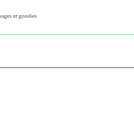
sages et goodies
Cliquer pour afficher la carte