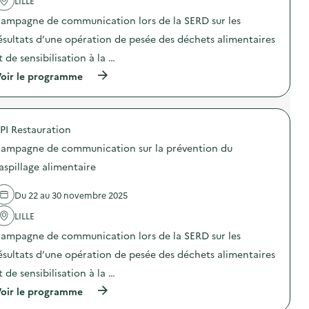
LILLE
c
t
ampagne de communication lors de la SERD sur les
i
o
ésultats d’une opération de pesée des déchets alimentaires
n
t de sensibilisation à la …
:
C
(
oir le programme
a
à
m
p
p
r
a
o
g
PI Restauration
p
n
o
e
ampagne de communication sur la prévention du
s
d
d
aspillage alimentaire
e
e
c
l
o
Du 22 au 30 novembre 2025
'
m
a
m
LILLE
c
u
t
n
ampagne de communication lors de la SERD sur les
i
i
o
ésultats d’une opération de pesée des déchets alimentaires
c
n
a
t de sensibilisation à la …
:
t
C
i
(
oir le programme
a
o
à
m