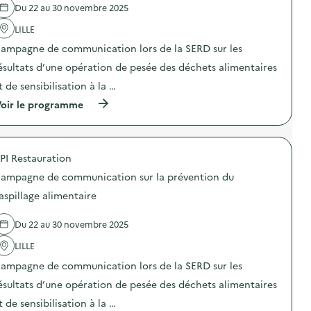
a
o
Du 22 au 30 novembre 2025
v
'
l
m
e
a
i
m
LILLE
n
c
m
u
t
t
e
n
ampagne de communication lors de la SERD sur les
i
i
n
i
o
o
ésultats d’une opération de pesée des déchets alimentaires
t
c
n
n
a
a
t de sensibilisation à la …
d
:
i
t
u
C
r
i
(
oir le programme
g
a
e
o
à
a
m
)
n
p
s
p
s
r
p
a
u
o
i
g
PI Restauration
r
p
l
n
l
o
l
e
ampagne de communication sur la prévention du
a
s
a
d
p
d
aspillage alimentaire
g
e
r
e
e
c
é
l
a
o
Du 22 au 30 novembre 2025
v
'
l
m
e
a
i
m
LILLE
n
c
m
u
t
t
e
n
ampagne de communication lors de la SERD sur les
i
i
n
i
o
o
ésultats d’une opération de pesée des déchets alimentaires
t
c
n
n
a
a
t de sensibilisation à la …
d
:
i
t