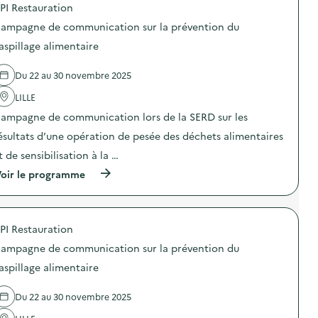
PI Restauration
é
t
ampagne de communication sur la prévention du
d
aspillage alimentaire
e
l
Du 22 au 30 novembre 2025
a
LILLE
v
ampagne de communication lors de la SERD sur les
o
ésultats d’une opération de pesée des déchets alimentaires
i
t de sensibilisation à la …
e
(
oir le programme
à
p
r
o
PI Restauration
p
o
ampagne de communication sur la prévention du
s
d
aspillage alimentaire
e
l
Du 22 au 30 novembre 2025
'
a