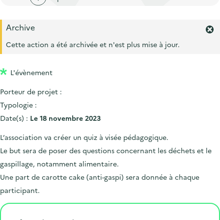
'
c
n
n
a
c
p
c
Archive
c
u
F
r
i
c
e
e
Cette action a été archivée et n'est plus mise à jour.
i
p
r
u
i
m
n
a
e
l
L'évènement
e
c
l
i
r
i
Porteur de projet :
l
l
'
p
Typologie :
a
a
Date(s) :
Le 18 novembre 2023
l
l
e
L’association va créer un quiz à visée pédagogique.
r
e
Le but sera de poser des questions concernant les déchets et le
t
e
gaspillage, notamment alimentaire.
.
Une part de carotte cake (anti-gaspi) sera donnée à chaque
participant.