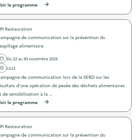
u
C
r
i
(
oir le programme
g
a
e
o
à
a
m
)
n
p
s
p
s
r
p
a
u
o
i
g
PI Restauration
r
p
l
n
l
o
l
e
ampagne de communication sur la prévention du
a
s
a
d
p
d
aspillage alimentaire
g
e
r
e
e
c
é
l
a
o
Du 22 au 30 novembre 2025
v
'
l
m
e
a
i
m
LILLE
n
c
m
u
t
t
e
n
ampagne de communication lors de la SERD sur les
i
i
n
i
o
o
ésultats d’une opération de pesée des déchets alimentaires
t
c
n
n
a
a
t de sensibilisation à la …
d
:
i
t
u
C
r
i
(
oir le programme
g
a
e
o
à
a
m
)
n
p
s
p
s
r
p
a
u
o
i
g
PI Restauration
r
p
l
n
l
o
l
e
ampagne de communication sur la prévention du
a
s
a
d