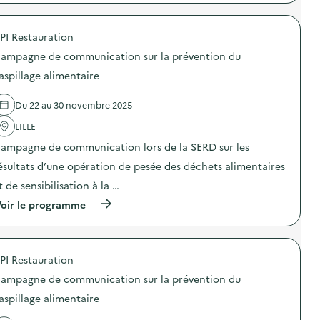
n
p
p
s
r
a
u
o
g
PI Restauration
r
p
n
l
o
e
ampagne de communication sur la prévention du
a
s
d
p
d
aspillage alimentaire
e
r
e
c
é
l
o
Du 22 au 30 novembre 2025
v
'
m
e
a
m
LILLE
n
c
u
t
t
n
ampagne de communication lors de la SERD sur les
i
i
i
o
o
ésultats d’une opération de pesée des déchets alimentaires
c
n
n
a
t de sensibilisation à la …
d
:
t
u
C
i
(
oir le programme
g
a
o
à
a
m
n
p
s
p
s
r
p
a
u
o
i
g
PI Restauration
r
p
l
n
l
o
l
e
ampagne de communication sur la prévention du
a
s
a
d
p
d
aspillage alimentaire
g
e
r
e
e
c
é
l