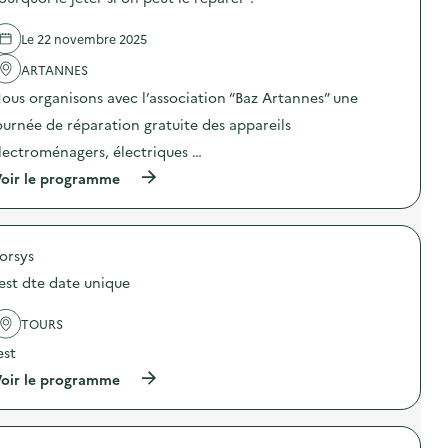
e
l
Le 22 novembre 2025
a
ARTANNES
v
ous organisons avec l’association “Baz Artannes” une
o
ournée de réparation gratuite des appareils
i
lectroménagers, électriques …
e
(
oir le programme
à
p
r
o
orsys
p
o
est dte date unique
s
d
e
TOURS
l
est
'
a
(
oir le programme
c
à
t
p
i
r
o
o