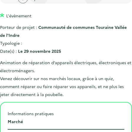
'
c
n
n
a
c
p
c
L'évènement
c
u
r
i
c
e
Porteur de projet :
Communauté de communes Touraine Vallée
i
p
u
i
de l'Indre
n
a
e
l
Typologie :
c
l
i
Date(s) :
Le 29 novembre 2025
i
l
Animation de réparation d’appareils électriques, électroniques et
p
électroménagers.
a
Venez découvrir sur nos marchés locaux, grâce à un quiz,
l
comment réparer ou faire réparer vos appareils, et ne plus les
e
jeter directement à la poubelle.
Informations pratiques
L
Marché
i