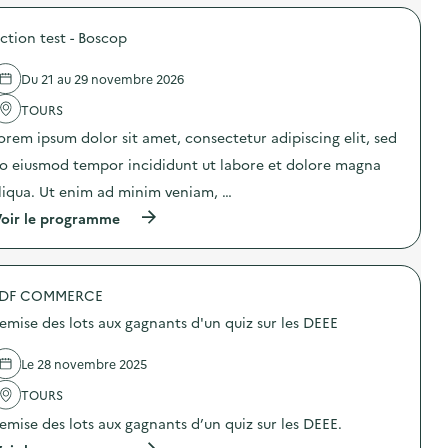
r
3
:
o
)
a
ction test - Boscop
p
c
o
t
s
i
Du 21 au 29 novembre 2026
d
o
e
TOURS
n
l
t
'
orem ipsum dolor sit amet, consectetur adipiscing elit, sed
e
a
s
o eiusmod tempor incididunt ut labore et dolore magna
c
t
t
liqua. Ut enim ad minim veniam, …
d
i
t
o
(
oir le programme
e
n
à
)
:
p
a
r
c
o
t
DF COMMERCE
p
i
o
emise des lots aux gagnants d'un quiz sur les DEEE
o
s
n
d
t
e
Le 28 novembre 2025
e
l
s
'
TOURS
t
a
emise des lots aux gagnants d’un quiz sur les DEEE.
d
c
t
t