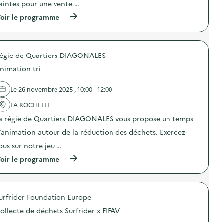
o
aintes pour une vente …
c
n
a
(
oir le programme
:
t
à
C
i
p
a
o
r
m
n
o
p
s
égie de Quartiers DIAGONALES
p
a
u
o
g
nimation tri
r
s
n
l
d
e
a
e
d
Le 26 novembre 2025 , 10:00 - 12:00
p
l
e
r
'
LA ROCHELLE
c
é
a
o
v
a régie de Quartiers DIAGONALES vous propose un temps
c
m
e
t
m
’animation autour de la réduction des déchets. Exercez-
n
i
u
t
o
n
ous sur notre jeu …
i
n
i
o
(
oir le programme
:
c
n
à
F
a
d
p
r
t
u
r
i
i
g
o
p
o
a
urfrider Foundation Europe
p
e
n
s
o
r
s
ollecte de déchets Surfrider x FIFAV
p
s
i
u
i
d