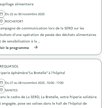
d
aspillage alimentaire
e
l
Du 22 au 30 novembre 2025
'
a
ROCHEFORT
c
t
ampagne de communication lors de la SERD sur les
i
o
ésultats d’une opération de pesée des déchets alimentaires
n
t de sensibilisation à la …
:
C
(
oir le programme
a
à
m
p
p
r
a
o
g
REQUA'SOL
p
n
o
e
riperie éphémère"La Bretelle" à l’hôpital
s
d
d
e
e
Du 27 au 28 novembre 2025 , 10:00 - 17:00
c
l
o
'
SAINTES
m
a
m
ans le cadre de La SERD, La Bretelle, votre friperie solidaire
c
u
t
n
t engagée, pose ses valises dans le hall de l’hôpital de
i
i