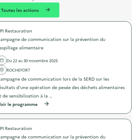
l
n
Toutes les actions
l
t
é
PI Restauration
d
ampagne de communication sur la prévention du
e
aspillage alimentaire
l
a
Du 22 au 30 novembre 2025
v
ROCHEFORT
o
ampagne de communication lors de la SERD sur les
i
ésultats d’une opération de pesée des déchets alimentaires
e
t de sensibilisation à la …
(
oir le programme
à
p
r
o
PI Restauration
p
o
ampagne de communication sur la prévention du
s