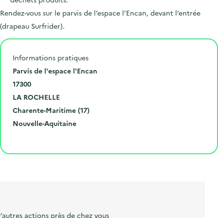
Rendez-vous sur le parvis de l’espace l’Encan, devant l’entrée
(drapeau Surfrider).
Informations pratiques
N
Parvis de l'espace l'Encan
u
C
17300
m
o
V
LA ROCHELLE
é
d
i
D
Charente-Maritime (17)
r
e
l
é
R
Nouvelle-Aquitaine
o
p
l
p
é
Cliquer pour afficher la carte
e
o
e
a
g
t
s
r
i
l
t
t
o
i
a
e
n
b
l
m
e
e
’autres actions près de chez vous