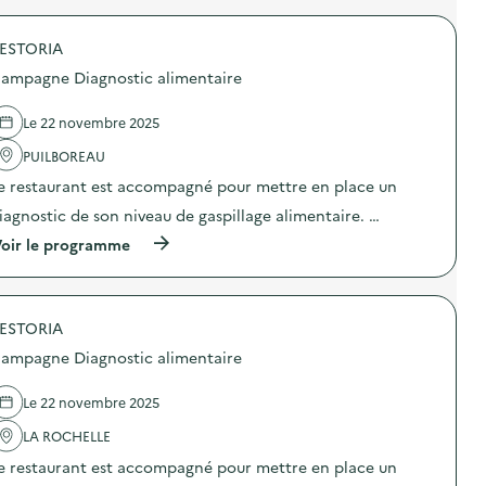
t
m
C
r
a
e
o
o
l
n
l
ESTORIA
p
)
t
l
o
a
ampagne Diagnostic alimentaire
e
s
i
c
d
r
t
e
Le 22 novembre 2025
e
e
l
)
d
'
PUILBOREAU
e
a
e restaurant est accompagné pour mettre en place un
d
c
é
t
iagnostic de son niveau de gaspillage alimentaire. …
c
i
h
o
(
oir le programme
e
n
à
t
:
p
s
C
r
S
a
o
u
m
ESTORIA
p
r
p
o
ampagne Diagnostic alimentaire
f
a
s
r
g
d
i
n
e
Le 22 novembre 2025
d
e
l
e
D
'
LA ROCHELLE
r
i
a
x
e restaurant est accompagné pour mettre en place un
a
c
F
g