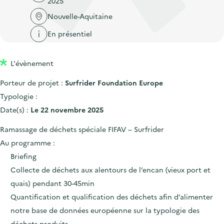
2025
'
c
n
n
a
Nouvelle-Aquitaine
c
p
c
c
u
En présentiel
r
i
c
e
i
p
u
i
L'évènement
n
a
e
l
c
l
i
Porteur de projet :
Surfrider Foundation Europe
i
l
Typologie :
p
Date(s) :
Le 22 novembre 2025
a
Ramassage de déchets spéciale FIFAV – Surfrider
l
Au programme :
e
Briefing
Collecte de déchets aux alentours de l’encan (vieux port et
quais) pendant 30-45min
Quantification et qualification des déchets afin d’alimenter
notre base de données européenne sur la typologie des
déchets produits.