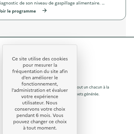
t
iagnostic de son niveau de gaspillage alimentaire. …
I
n
i
F
o
o
(
oir le programme
A
s
n
à
V
t
:
p
)
i
C
r
c
a
o
a
m
p
l
p
o
i
a
s
m
g
R
d
e
n
e
e
n
e
l
Ce site utilise des cookies
t
D
R
'
t
pour mesurer la
a
i
a
e
fréquentation du site afin
i
a
o
c
r
g
d’en améliorer le
t
t
u
e
n
© 2026 SERD
i
fonctionnement,
)
o
o
o
L’objectif de la SERD est de sensibiliser tout un chacun à la
r
l’administration et évaluer
s
n
nécessité de réduire la quantité de déchets générée.
u
t
votre expérience
à
:
i
SUIVEZ-NOUS
C
utilisateur. Nous
r
l
c
a
conservons votre choix
a
m
à
X (anciennement Twitter)
a
pendant 6 mois. Vous
l
p
l
Linkedin
i
a
p
pouvez changer ce choix
m
g
Instagram
a
à tout moment.
a
e
n
YouTube