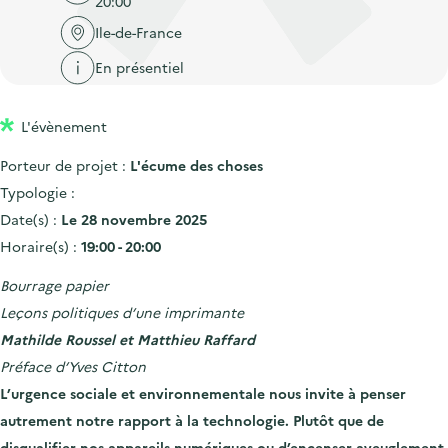
20:00
'
c
n
n
a
Ile-de-France
c
p
c
c
u
En présentiel
r
i
c
e
i
p
u
i
L'évènement
n
a
e
l
c
l
i
Porteur de projet :
L'écume des choses
i
l
Typologie :
p
Date(s) :
Le 28 novembre 2025
a
Horaire(s) :
19:00 - 20:00
l
Bourrage papier
e
Leçons politiques d’une imprimante
Mathilde Roussel et Matthieu Raffard
Préface d’Yves Citton
L’urgence sociale et environnementale nous invite à penser
autrement notre
rapport à la technologie. Plutôt que de
disqualifier nos appareils numériques ou
d’encenser aveuglement