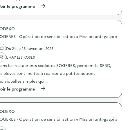
i
n
(
o
oir le programme
:
à
n
F
p
v
E
r
é
S
o
l
T
SODEXO
p
o
I
o
s
S
OGERES - Opération de sensibilisation « Mission anti-gaspi »
s
)
O
d
L
e
:
Du 24 au 28 novembre 2025
l
C
'
L'HAY LES ROSES
a
a
n
ans les restaurants scolaires SOGERES, pendant la SERD,
c
t
t
i
es élèves sont incités à réaliser de petites actions
i
n
o
e
ndividuelles simples qui …
n
–
(
oir le programme
:
A
à
D
t
p
é
e
r
f
l
o
i
i
SODEXO
p
“
e
o
R
r
OGERES - Opération de sensibilisation « Mission anti-gaspi »
s
i
–
d
e
P