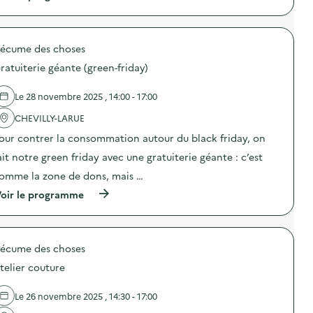
à
p
r
o
'écume des choses
p
o
ratuiterie géante (green-friday)
s
d
e
Le 28 novembre 2025 , 14:00 - 17:00
l
'
CHEVILLY-LARUE
a
our contrer la consommation autour du black friday, on
c
t
ait notre green friday avec une gratuiterie géante : c’est
i
o
omme la zone de dons, mais …
n
(
oir le programme
:
à
C
p
a
r
m
o
p
'écume des choses
p
a
o
g
telier couture
s
n
d
e
e
d
Le 26 novembre 2025 , 14:30 - 17:00
l
e