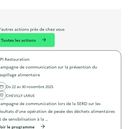
l
t
t
o
è
i
a
e
n
n
b
l
m
e
e
e
m
’autres actions près de chez vous
l
n
e
Toutes les actions
l
t
n
é
t
PI Restauration
d
ampagne de communication sur la prévention du
e
aspillage alimentaire
l
a
Du 22 au 30 novembre 2025
v
CHEVILLY LARUE
o
ampagne de communication lors de la SERD sur les
i
ésultats d’une opération de pesée des déchets alimentaires
e
t de sensibilisation à la …
(
oir le programme