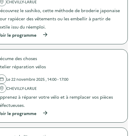
'
CHEVILLY-LARUE
c
a
o
écouvrez le sashiko, cette méthode de broderie japonaise
c
m
t
m
our rapiécer des vêtements ou les embellir à partir de
i
u
o
n
extile issu du réemploi.
n
i
(
oir le programme
:
c
à
G
a
p
r
t
r
a
i
o
t
o
'écume des choses
p
u
n
o
i
s
telier réparation vélos
s
t
u
d
e
r
e
r
Le 22 novembre 2025 , 14:00 - 17:00
l
l
i
a
'
CHEVILLY-LARUE
e
p
a
g
r
pprenez à réparer votre vélo et à remplacer vos pièces
c
é
é
t
a
v
éfectueuses.
i
n
e
o
(
t
oir le programme
n
n
à
e
t
:
p
(
i
A
r
g
o
t
o
r
n