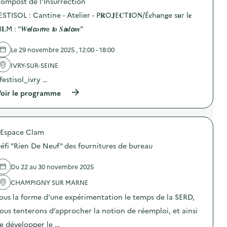
e
ompost de l'Insurrection
p
e
d
l
o
e
u
ESTISOL : Cantine - Atelier - P𝐑O𝐉E𝐂T𝐈O𝐍/É𝐜h𝐚n𝐠e s𝐮r l𝐞
i
s
n
g
e
d
-
a
I𝐋M : “𝑾𝙚𝒍𝙘𝒐𝙢e 𝙩𝒐 𝑺𝙖𝒅𝙤𝒎”
r
e
f
s
c
l
r
p
o
Le 29 novembre 2025 , 12:00 - 18:00
'
i
i
u
a
d
l
IVRY-SUR-SEINE
t
c
a
l
u
t
y
a
festisol_ivry …
r
i
)
g
e
o
)
(
oir le programme
e
)
n
à
a
:
p
l
A
r
i
t
o
m
e
'Espace Clam
p
e
l
o
n
éfi "Rien De Neuf" des fournitures de bureau
i
s
t
e
d
a
r
e
i
Du 22 au 30 novembre 2025
r
l
r
é
'
e
CHAMPIGNY SUR MARNE
p
a
)
ous la forme d’une expérimentation le temps de la SERD,
a
c
r
t
ous tenterons d’approcher la notion de réemploi, et ainsi
a
i
t
o
e développer le …