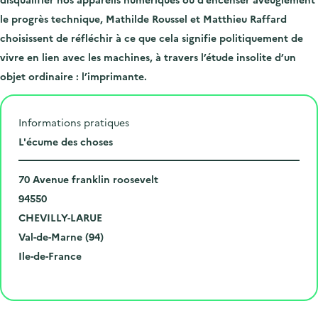
le progrès technique, Mathilde Roussel et Matthieu
Raffard
choisissent de réfléchir à ce que cela signifie politiquement de
vivre en lien
avec les machines, à travers l’étude insolite d’un
objet ordinaire : l’imprimante.
Informations pratiques
L
L'écume des choses
i
N
e
70 Avenue franklin roosevelt
u
C
u
94550
m
o
V
d
CHEVILLY-LARUE
é
d
i
D
e
Val-de-Marne (94)
r
e
l
é
R
l
Ile-de-France
o
p
l
p
é
'
Cliquer pour afficher la carte
e
o
e
a
g
é
t
s
r
i
v