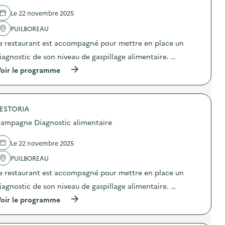
d
o
l
e
n
Le 22 novembre 2025
e
l
t
”
'
PUILBOREAU
r
à
a
i
l
e restaurant est accompagné pour mettre en place un
c
)
’
t
h
iagnostic de son niveau de gaspillage alimentaire. …
i
ô
o
(
oir le programme
p
n
à
i
:
p
t
C
r
a
o
o
l
l
ESTORIA
p
)
l
o
ampagne Diagnostic alimentaire
e
s
c
d
t
e
Le 22 novembre 2025
e
l
d
'
PUILBOREAU
e
a
e restaurant est accompagné pour mettre en place un
d
c
é
t
iagnostic de son niveau de gaspillage alimentaire. …
c
i
h
o
(
oir le programme
e
n
à
t
:
p
s
C
r