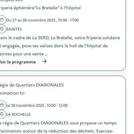
d
riperie éphémère"La Bretelle" à l’hôpital
e
l
Du 27 au 28 novembre 2025 , 10:00 - 17:00
a
SAINTES
v
ans le cadre de La SERD, La Bretelle, votre friperie solidaire
o
t engagée, pose ses valises dans le hall de l’hôpital de
i
aintes pour une vente …
e
(
oir le programme
à
p
r
o
égie de Quartiers DIAGONALES
p
o
nimation tri
s
d
e
Le 26 novembre 2025 , 10:00 - 12:00
l
'
LA ROCHELLE
a
a régie de Quartiers DIAGONALES vous propose un temps
c
t
’animation autour de la réduction des déchets. Exercez-
i