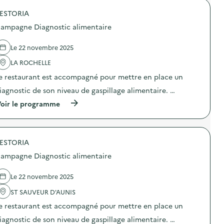
S
a
o
u
m
ESTORIA
p
r
p
o
ampagne Diagnostic alimentaire
f
a
s
r
g
d
i
n
e
Le 22 novembre 2025
d
e
l
e
D
'
LA ROCHELLE
r
i
a
x
e restaurant est accompagné pour mettre en place un
a
c
F
g
t
iagnostic de son niveau de gaspillage alimentaire. …
I
n
i
F
o
o
(
oir le programme
A
s
n
à
V
t
:
p
)
i
C
r
c
a
o
a
m
ESTORIA
p
l
p
o
ampagne Diagnostic alimentaire
i
a
s
m
g
d
e
n
e
Le 22 novembre 2025
n
e
l
t
D
'
ST SAUVEUR D'AUNIS
a
i
a
i
e restaurant est accompagné pour mettre en place un
a
c
r
g
t
iagnostic de son niveau de gaspillage alimentaire. …
e
n
i