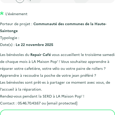
'
c
n
n
a
c
p
c
L'évènement
c
u
r
i
c
e
Porteur de projet :
Communauté des communes de la Haute-
i
p
u
i
Saintonge
n
a
e
l
Typologie :
c
l
i
Date(s) :
Le 22 novembre 2025
i
l
Les bénévoles du
Repair Café
vous accueillent le troisième samedi
p
de chaque mois à LA Maison Pop’ ! Vous souhaitez apprendre à
a
réparer votre cafetière, votre vélo ou votre paire de rollers ?
l
Apprendre à recoudre la poche de votre jean préféré ?
e
Les bénévoles sont prêt·es à partager ce moment avec vous, de
l’accueil à la réparation.
Rendez-vous pendant la SERD à LA Maison Pop’ !
Contact : 05.46.70.43.67 ou
[email protected]