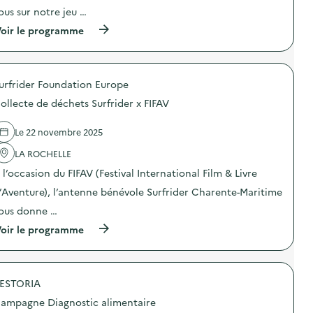
o
ous sur notre jeu …
n
(
oir le programme
:
à
F
p
r
r
i
o
p
urfrider Foundation Europe
p
e
o
r
ollecte de déchets Surfrider x FIFAV
s
i
d
e
e
é
Le 22 novembre 2025
l
p
'
LA ROCHELLE
h
a
é
 l’occasion du FIFAV (Festival International Film & Livre
c
m
t
è
’Aventure), l’antenne bénévole Surfrider Charente-Maritime
i
r
o
e
ous donne …
n
”
(
oir le programme
:
L
à
A
a
p
n
B
r
i
r
o
m
e
ESTORIA
p
a
t
o
t
e
ampagne Diagnostic alimentaire
s
i
l