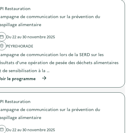
i
o
i
e
PI Restauration
p
o
r
o
n
c
ampagne de communication sur la prévention du
s
d
r
d
e
aspillage alimentaire
é
e
s
a
l
d
t
Du 22 au 30 novembre 2025
'
é
i
a
c
o
PEYREHORADE
c
h
n
t
e
d
ampagne de communication lors de la SERD sur les
i
t
e
o
s
ésultats d’une opération de pesée des déchets alimentaires
p
n
)
a
t de sensibilisation à la …
:
p
A
i
(
oir le programme
c
e
à
c
r
p
u
r
r
e
e
o
i
PI Restauration
c
p
l
y
o
d
ampagne de communication sur la prévention du
c
s
e
l
d
aspillage alimentaire
c
é
e
o
)
l
l
Du 22 au 30 novembre 2025
'
l