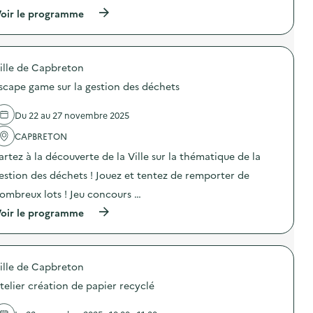
n
(
oir le programme
:
à
S
p
p
r
e
o
c
ille de Capbreton
p
t
o
a
scape game sur la gestion des déchets
s
c
d
l
e
e
Du 22 au 27 novembre 2025
l
«
'
CAPBRETON
M
a
i
artez à la découverte de la Ville sur la thématique de la
c
c
t
m
estion des déchets ! Jouez et tentez de remporter de
i
a
o
c
ombreux lots ! Jeu concours …
n
e
(
oir le programme
:
n
à
P
e
p
o
a
r
r
u
o
t
x
ille de Capbreton
p
e
t
o
s
r
telier création de papier recyclé
s
o
o
d
u
u
e