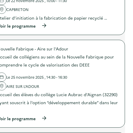
v
Le 22 novembre 2025 , 10:00 - 11:30
b
l
e
l
'
CAPBRETON
r
e
a
t
s
telier d’initiation à la fabrication de papier recyclé …
c
e
»
t
s
[
(
oir le programme
i
d
C
à
o
e
i
p
n
s
e
r
:
V
L
o
E
o
ouvelle Fabrique - Aire sur l'Adour
’
p
s
i
O
o
c
ccueil de collégiens au sein de la Nouvelle Fabrique pour
l
i
s
a
e
s
d
omprendre le cycle de valorisation des DEEE
p
s
e
e
e
s
a
l
g
’
u
Le 25 novembre 2025 , 14:30 - 16:30
'
a
e
M
a
m
n
AIRE SUR L'ADOUR
a
c
e
m
n
t
ccueil des élèves du collège Lucie Aubrac d’Aignan (32290)
s
ê
i
i
u
l
v
o
yant souscrit à l’option “développement durable” dans leur
r
e
e
n
l
n
…
l
:
a
t
l
A
(
g
oir le programme
)
e
t
à
e
]
e
p
s
)
l
r
t