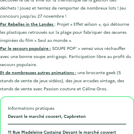
déchets ! Jouez et tentez de remporter de nombreux lots ! Jeu
concours jusqu’au 27 novembre !
Par Rebelles in the Landes
: Projet « Effet wilson », qui détourne
les plastiques retrouvés sur la plage pour fabriquer des œuvres
inspirées du film « Seul au monde ».
Par le secours populaire :
SOUPE POP’ > venez vous réchauffer
avec une bonne soupe anti-gaspi. Participation libre au profit du
secours populaire.
Et de nombreuses autres animations :
une brocante geek (5
stands de vente de jeux vidéos), des jeux arcades vintage, des
stands de vente avec Passion couture et Céline Gros.
Informations pratiques
L
Devant le marché couvert, Capbreton
i
N
e
11 Rue Madeleine Castaing Devant le marché couvert