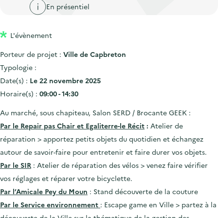
'
c
En présentiel
n
n
a
c
p
c
c
u
L'évènement
r
i
c
e
i
p
u
Porteur de projet :
Ville de Capbreton
i
n
a
e
Typologie :
l
c
l
i
Date(s) :
Le 22 novembre 2025
i
l
Horaire(s) :
09:00 - 14:30
p
Au marché, sous chapiteau, Salon SERD / Brocante GEEK :
a
Par le Repair pas Chair et Egaliterre-le Récit
:
Atelier de
l
réparation > apportez petits objets du quotidien et échangez
e
autour de savoir-faire pour entretenir et faire durer vos objets.
Par le SIR
: Atelier de réparation des vélos > venez faire vérifier
vos réglages et réparer votre bicyclette.
Par l’Amicale Pey du Moun
: Stand découverte de la couture
Par le Service environnement
: Escape game en Ville > partez à la
découverte de la Ville sur la thématique de la gestion des