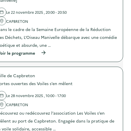
anivelle]
l
a
Le 22 novembre 2025 , 20:00 - 20:50
v
CAPBRETON
o
ans le cadre de la Semaine Européenne de la Réduction
i
es Déchets, L’Oiseau Manivelle débarque avec une comédie
e
oétique et absurde, une …
(
oir le programme
à
p
r
o
ille de Capbreton
p
o
ortes ouvertes des Voiles s’en mêlent
s
d
e
Le 28 novembre 2025 , 10:00 - 17:00
l
'
CAPBRETON
a
écouvrez ou redécouvrez l’association Les Voiles s’en
c
t
êlent au port de Capbreton. Engagée dans la pratique de
i
o
a voile solidaire, accessible …