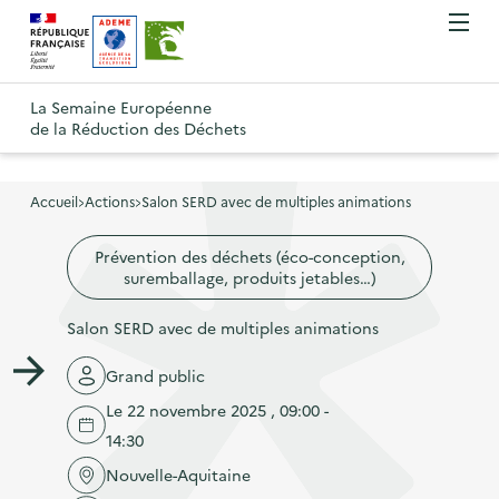
A
A
Gestion des cookies
O
R
l
l
u
e
v
l
l
R
t
r
e
e
La Semaine Européenne
e
i
o
de la Réduction des Déchets
r
r
r
t
u
l
à
a
o
r
e
l
u
u
m
Accueil
Actions
Salon SERD avec de multiples animations
à
a
c
e
r
l
n
n
o
Prévention des déchets (éco-conception,
à
a
u
suremballage, produits jetables…)
a
n
l
p
v
t
a
Salon SERD avec de multiples animations
a
i
e
p
g
g
n
Grand public
a
e
a
u
Le 22 novembre 2025 , 09:00 -
g
d
t
p
14:30
e
'
i
r
d
Nouvelle-Aquitaine
a
o
i