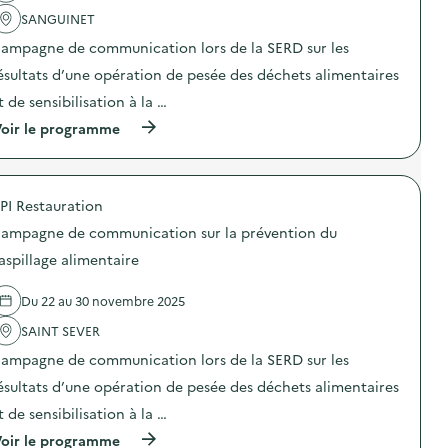
a
é
SANGUINET
c
g
t
i
ampagne de communication lors de la SERD sur les
i
e
o
ésultats d’une opération de pesée des déchets alimentaires
n
n
s
t de sensibilisation à la …
:
a
C
u
(
oir le programme
a
s
à
m
e
p
p
i
r
a
n
o
g
PI Restauration
d
p
n
e
o
e
ampagne de communication sur la prévention du
l
s
d
a
d
aspillage alimentaire
e
N
e
c
o
l
o
Du 22 au 30 novembre 2025
u
'
m
v
a
m
SAINT SEVER
e
c
u
l
t
n
ampagne de communication lors de la SERD sur les
l
i
i
e
o
ésultats d’une opération de pesée des déchets alimentaires
c
F
n
a
t de sensibilisation à la …
a
:
t
b
C
i
(
oir le programme
r
a