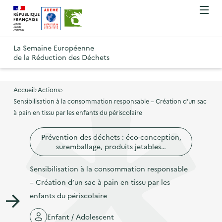
A
A
Gestion des cookies
O
R
l
l
u
e
v
l
l
R
t
r
e
e
La Semaine Européenne
e
i
o
de la Réduction des Déchets
r
r
r
t
u
l
à
a
o
r
e
l
u
u
m
Accueil
Actions
à
a
c
e
Sensibilisation à la consommation responsable – Création d’un sac
r
l
n
n
o
à pain en tissu par les enfants du périscolaire
à
a
u
a
n
l
p
Prévention des déchets : éco-conception,
v
t
a
a
suremballage, produits jetables…
i
e
p
g
g
n
Sensibilisation à la consommation responsable
a
e
a
u
– Création d’un sac à pain en tissu par les
g
d
t
p
enfants du périscolaire
e
'
i
r
d
a
Enfant / Adolescent
o
i