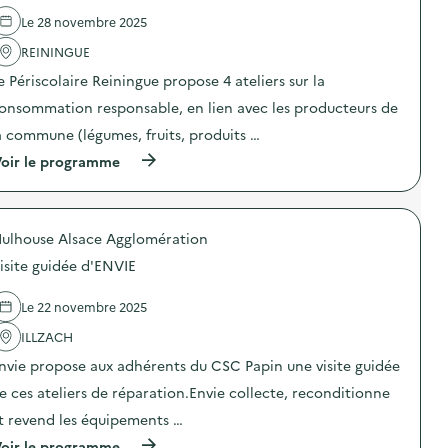
i
a
o
Le 28 novembre 2025
c
n
t
à
REININGUE
i
l
o
e Périscolaire Reiningue propose 4 ateliers sur la
a
n
c
onsommation responsable, en lien avec les producteurs de
:
o
S
n
a commune (légumes, fruits, produits …
e
s
n
(
oir le programme
o
s
à
m
i
p
m
b
r
a
i
o
t
l
ulhouse Alsace Agglomération
p
i
i
o
o
isite guidée d'ENVIE
s
s
n
a
d
r
t
e
Le 22 novembre 2025
e
i
l
s
o
'
ILLZACH
p
n
a
o
d
nvie propose aux adhérents du CSC Papin une visite guidée
c
n
u
t
s
e ces ateliers de réparation.Envie collecte, reconditionne
p
i
a
é
o
t revend les équipements …
b
r
n
l
i
(
oir le programme
: