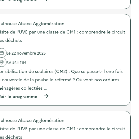
e
s
à
S
–
c
p
e
C
o
r
n
u
l
o
s
s
ulhouse Alsace Agglomération
a
p
i
t
i
o
b
o
isite de l'UVE par une classe de CM1 : comprendre le circuit
r
s
i
m
e
d
l
es déchets
i
à
e
i
s
l
l
s
a
Le 22 novembre 2025
a
'
a
t
c
a
t
i
SAUSHEIM
o
c
i
o
n
t
o
n
ensibilisation de scolaires (CM2) : Que se passe-t-il une fois
s
i
n
d
o
o
à
e couvercle de la poubelle refermé ? Où vont nos ordures
u
m
n
l
s
énagères collectées …
m
:
a
a
a
V
c
c
(
oir le programme
t
i
o
à
à
i
s
n
p
p
o
i
s
a
r
n
t
o
i
o
r
e
m
ulhouse Alsace Agglomération
n
p
e
g
m
e
o
s
u
isite de l'UVE par une classe de CM1 : comprendre le circuit
a
n
s
p
i
t
t
d
es déchets
o
d
i