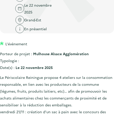
'
c
Le 22 novembre
n
n
a
c
2025
p
c
c
u
r
i
Grand-Est
c
e
i
p
u
En présentiel
i
n
a
e
l
c
l
i
L'évènement
i
l
Porteur de projet :
Mulhouse Alsace Agglomération
p
Typologie :
a
Date(s) :
Le 22 novembre 2025
l
e
Le Périscolaire Reiningue propose 4 ateliers sur la consommation
responsable, en lien avec les producteurs de la commune
(légumes, fruits, produits laitiers, etc)… afin de promouvoir les
achats alimentaires chez les commerçants de proximité et de
sensibiliser à la réduction des emballages.
vendredi 21/11 : création d’un sac à pain avec le concours des