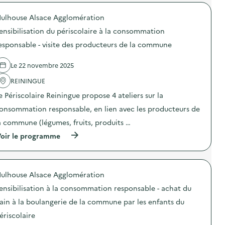
r
o
ulhouse Alsace Agglomération
p
o
ensibilisation du périscolaire à la consommation
s
d
esponsable - visite des producteurs de la commune
e
l
Le 22 novembre 2025
'
a
REININGUE
c
t
e Périscolaire Reiningue propose 4 ateliers sur la
i
o
onsommation responsable, en lien avec les producteurs de
n
a commune (légumes, fruits, produits …
:
S
(
oir le programme
e
à
n
p
s
r
i
o
b
ulhouse Alsace Agglomération
p
i
o
l
ensibilisation à la consommation responsable - achat du
s
i
d
ain à la boulangerie de la commune par les enfants du
s
e
a
ériscolaire
l
t
'