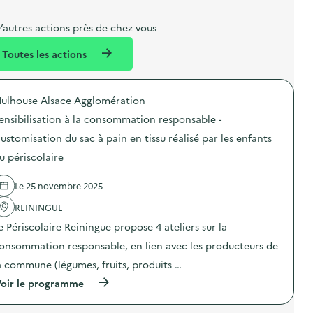
b
l
m
e
e
e
m
’autres actions près de chez vous
l
n
e
Toutes les actions
l
t
n
é
t
ulhouse Alsace Agglomération
d
ensibilisation à la consommation responsable -
e
ustomisation du sac à pain en tissu réalisé par les enfants
l
u périscolaire
a
v
Le 25 novembre 2025
o
REININGUE
i
e Périscolaire Reiningue propose 4 ateliers sur la
e
onsommation responsable, en lien avec les producteurs de
a commune (légumes, fruits, produits …
(
oir le programme
à
p