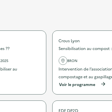
Crous Lyon
nes ??
Sensibilisation au compost :
 2025
BRON
biliser au
Intervention de l’associatio
compostage et au gaspillage
(
Voir le programme
à
p
r
o
p
EDF DP2D