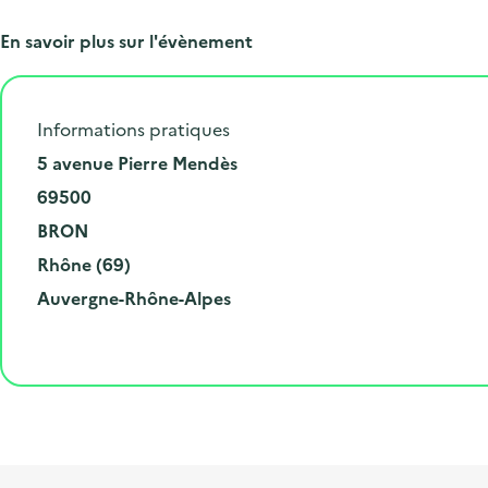
En savoir plus sur l'évènement
Informations pratiques
N
5 avenue Pierre Mendès
u
C
69500
m
o
V
BRON
é
d
i
D
Rhône (69)
r
e
l
é
R
Auvergne-Rhône-Alpes
o
p
l
p
é
e
o
e
a
g
t
s
r
i
l
t
t
o
i
a
e
n