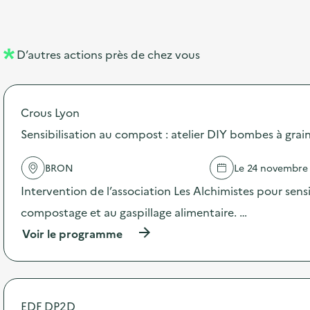
b
l
m
e
e
l
n
D’autres actions près de chez vous
l
t
é
Crous Lyon
d
Sensibilisation au compost : atelier DIY bombes à grai
e
l
BRON
Le 24 novembre
a
Intervention de l’association Les Alchimistes pour sensi
v
compostage et au gaspillage alimentaire. …
o
(
Voir le programme
i
à
p
e
r
o
p
EDF DP2D