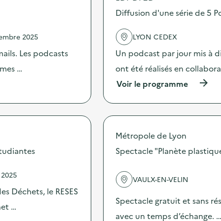
o
s
Diffusion d'une série de 5 P
d
e
vembre 2025
LYON CEDEX
l
'
mails. Les podcasts
Un podcast par jour mis à di
a
c
hèmes …
ont été réalisés en collabor
t
(
Voir le programme
i
à
o
p
n
r
:
o
S
p
e
Métropole de Lyon
o
n
s
étudiantes
Spectacle "Planète plastiqu
s
d
i
e
b
 2025
l
i
VAULX-EN-VELIN
'
l
des Déchets, le RESES
a
i
Spectacle gratuit et sans rés
c
het …
s
t
avec un temps d’échange. 
a