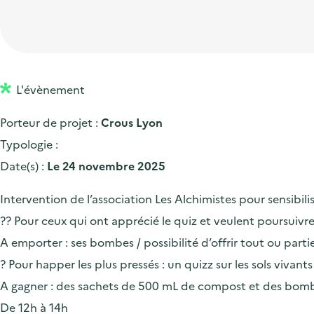
t
p
'
e
i
r
a
d
o
i
c
'
n
n
c
a
p
c
L'évènement
u
c
r
i
e
Porteur de projet :
Crous Lyon
c
i
p
i
Typologie :
u
n
a
l
Date(s) :
Le 24 novembre 2025
e
c
l
i
i
Intervention de l’association Les Alchimistes pour sensibil
l
p
?? Pour ceux qui ont apprécié le quiz et veulent poursuivr
a
A emporter : ses bombes / possibilité d’offrir tout ou part
l
? Pour happer les plus pressés : un quizz sur les sols vivan
e
A gagner : des sachets de 500 mL de compost et des bomb
De 12h à 14h