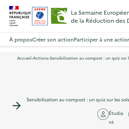
A
A
Gestion des cookies
R
La Semaine Europée
l
l
e
de la Réduction des
l
l
t
R
e
e
o
e
À propos
Créer son action
Participer à une actio
r
r
u
t
à
a
r
o
l
u
Accueil
Actions
Sensibilisation au compost : un quiz sur le
à
u
a
c
l
r
n
o
a
à
a
n
p
l
v
t
a
Sensibilisation au compost : un quiz sur les sols
a
i
e
g
p
g
n
Étudia
e
a
a
u
nt
d
g