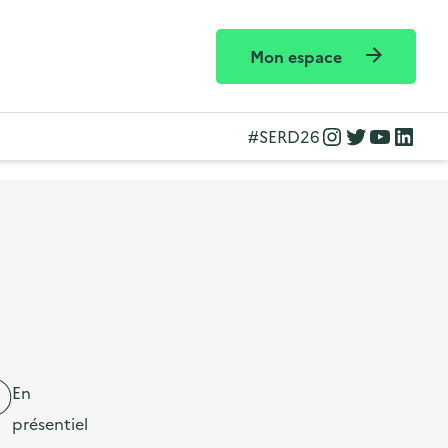
Mon espace
Instagram
Twitter
YouTube
LinkedIn
#SERD26
En
présentiel