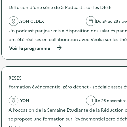
o
s
Diffusion d'une série de 5 Podcasts sur les DEEE
d
e
LYON CEDEX
Du 24 au 28 no
l
'
Un podcast par jour mis à disposition des salariés par 
a
c
ont été réalisés en collaboration avec Véolia sur les t
t
(
Voir le programme
i
à
o
p
n
r
:
o
S
p
e
RESES
o
n
s
Formation événementiel zéro déchet - spéciale assos 
s
d
i
e
b
LYON
Le 26 novembre
l
i
'
l
A l’occasion de la Semaine Etudiante de la Réduction 
a
i
c
te propose une formation sur l’événementiel zéro déc
s
t
a
(