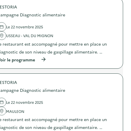
r
o
g
ESTORIA
p
a
o
ampagne Diagnostic alimentaire
n
s
i
d
s
e
Le 22 novembre 2025
a
l
t
'
USSEAU - VAL DU MIGNON
i
a
e restaurant est accompagné pour mettre en place un
o
c
n
t
iagnostic de son niveau de gaspillage alimentaire. …
d
i
’
o
(
oir le programme
u
n
à
n
:
p
e
V
r
c
i
o
o
s
ESTORIA
p
l
i
o
ampagne Diagnostic alimentaire
l
t
s
e
e
d
c
d
e
Le 22 novembre 2025
t
e
l
e
l
'
MAULEON
s
a
a
o
e restaurant est accompagné pour mettre en place un
R
c
l
e
t
iagnostic de son niveau de gaspillage alimentaire. …
i
s
i