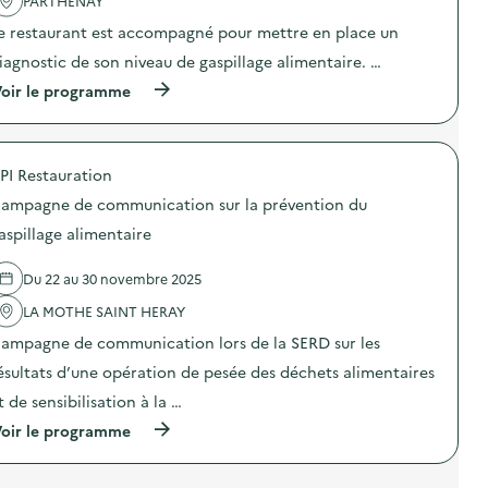
PARTHENAY
a
i
a
i
e restaurant est accompagné pour mettre en place un
a
c
r
g
t
iagnostic de son niveau de gaspillage alimentaire. …
e
n
i
)
o
o
(
oir le programme
s
n
à
t
:
p
i
C
r
c
a
o
a
m
PI Restauration
p
l
p
o
ampagne de communication sur la prévention du
i
a
s
m
g
d
aspillage alimentaire
e
n
e
n
e
l
t
D
Du 22 au 30 novembre 2025
'
a
i
a
i
LA MOTHE SAINT HERAY
a
c
r
g
t
ampagne de communication lors de la SERD sur les
e
n
i
)
o
o
ésultats d’une opération de pesée des déchets alimentaires
s
n
t
t de sensibilisation à la …
:
i
C
(
oir le programme
c
a
à
a
m
p
l
p
r
i