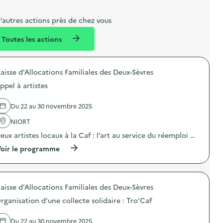
b
l
m
e
e
e
m
’autres actions près de chez vous
l
n
e
Toutes les actions
l
t
n
é
t
aisse d'Allocations Familiales des Deux-Sèvres
d
ppel à artistes
e
l
Du 22 au 30 novembre 2025
a
NIORT
v
eux artistes locaux à la Caf : l’art au service du réemploi …
o
(
oir le programme
i
à
p
e
r
o
aisse d'Allocations Familiales des Deux-Sèvres
p
o
rganisation d'une collecte solidaire : Tro'Caf
s
d
e
Du 22 au 30 novembre 2025