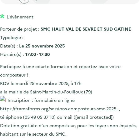
'
c
n
n
a
c
p
c
L'évènement
c
u
r
i
c
e
Porteur de projet :
SMC HAUT VAL DE SEVRE ET SUD GATINE
i
p
u
i
Typologie :
n
a
e
l
Date(s) :
Le 25 novembre 2025
c
l
i
Horaire(s) :
17:00 - 17:30
i
l
Participez à une courte formation et repartez avec votre
p
composteur !
a
RDV le mardi 25 novembre 2025, à 17h
l
à la mairie de Saint-Martin-du-Fouilloux (79)
e
Inscription : formulaire en ligne
https://framaforms.org/sessions-composteurs-smc-2025
…,
téléphone (05 49 05 37 10) ou mail (
[email protected]
)
Dotation gratuite d’un composteur, pour les foyers non équipés,
habitant sur le secteur du SMC.