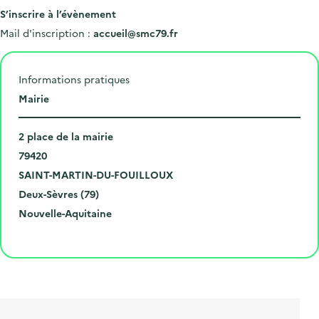
S’inscrire à l’évènement
Mail d'inscription :
accueil@smc79.fr
Informations pratiques
L
Mairie
i
N
e
2 place de la mairie
u
C
u
79420
m
o
V
d
SAINT-MARTIN-DU-FOUILLOUX
é
d
i
D
e
Deux-Sèvres (79)
r
e
l
é
R
l
Nouvelle-Aquitaine
o
p
l
p
é
'
Cliquer pour afficher la carte
e
o
e
a
g
é
t
s
r
i
v
l
t
t
o
è
i
a
e
n
n