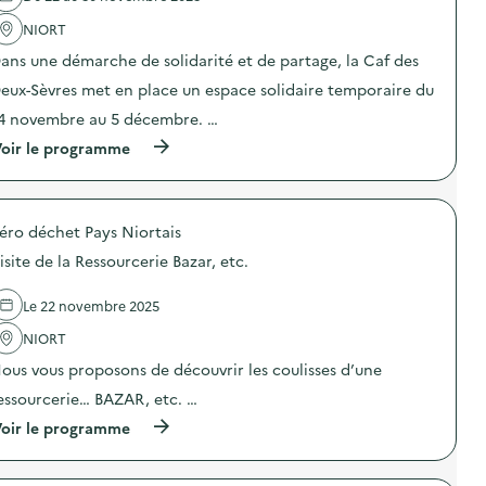
l
'
NIORT
a
ans une démarche de solidarité et de partage, la Caf des
c
t
eux-Sèvres met en place un espace solidaire temporaire du
i
o
4 novembre au 5 décembre. …
n
(
oir le programme
:
à
A
p
p
r
p
o
e
éro déchet Pays Niortais
p
l
o
à
isite de la Ressourcerie Bazar, etc.
s
a
d
r
e
t
Le 22 novembre 2025
l
i
'
NIORT
s
a
t
ous vous proposons de découvrir les coulisses d’une
c
e
t
s
essourcerie… BAZAR, etc. …
i
)
o
(
oir le programme
n
à
:
p
O
r