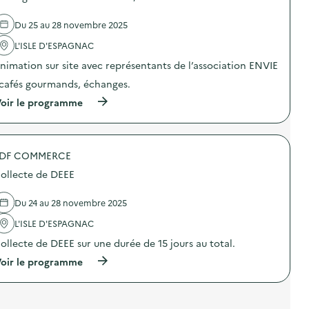
s
)
g
d
o
e
Du 25 au 28 novembre 2025
u
l
r
'
L'ISLE D'ESPAGNAC
m
a
nimation sur site avec représentants de l’association ENVIE
a
c
n
t
 cafés gourmands, échanges.
d
i
s
o
(
oir le programme
s
n
à
u
:
p
r
C
r
l
a
o
e
f
DF COMMERCE
p
s
é
o
ollecte de DEEE
D
s
s
E
g
d
E
o
e
Du 24 au 28 novembre 2025
E
u
l
,
r
'
L'ISLE D'ESPAGNAC
a
m
a
v
ollecte de DEEE sur une durée de 15 jours au total.
a
c
e
n
t
(
oir le programme
c
d
i
à
E
s
o
p
N
s
n
r
V
u
:
o
I