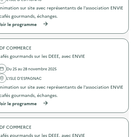
e
u
a
d
n
nimation sur site avec représentants de l’association ENVIE
c
e
e
t
 cafés gourmands, échanges.
D
c
i
E
h
o
(
oir le programme
E
e
n
à
E
m
:
p
)
i
C
r
s
o
o
e
l
DF COMMERCE
p
q
l
o
u
afés gourmands sur les DEEE, avec ENVIE
e
s
e
c
d
t
t
e
Du 25 au 28 novembre 2025
u
e
l
n
d
'
L'ISLE D'ESPAGNAC
e
e
a
p
nimation sur site avec représentants de l’association ENVIE
D
c
o
E
t
r
 cafés gourmands, échanges.
E
i
t
E
o
(
oir le programme
e
)
n
à
s
:
p
p
C
r
l
a
o
u
f
DF COMMERCE
p
s
é
o
”
afés gourmands sur les DEEE, avec ENVIE
s