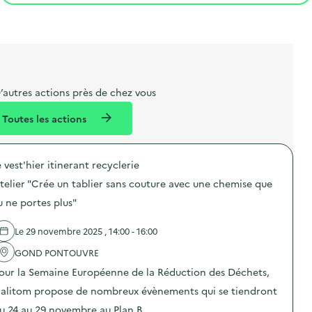
t
s
r
i
v
l
t
t
o
è
i
a
e
n
n
b
l
m
e
e
e
m
’autres actions près de chez vous
l
n
e
Toutes les actions
l
t
n
é
t
e vest'hier itinerant recyclerie
d
telier "Crée un tablier sans couture avec une chemise que
e
u ne portes plus"
l
a
Le 29 novembre 2025 , 14:00 - 16:00
v
GOND PONTOUVRE
o
our la Semaine Européenne de la Réduction des Déchets,
i
alitom propose de nombreux évènements qui se tiendront
e
u 24 au 29 novembre au Plan B …