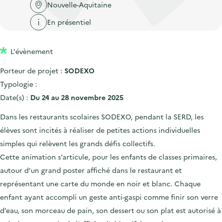
'
c
Nouvelle-Aquitaine
n
n
a
c
En présentiel
p
c
c
u
r
i
c
e
L'évènement
i
p
u
i
n
a
e
Porteur de projet :
SODEXO
l
c
l
i
Typologie :
i
l
Date(s) :
Du 24 au 28 novembre 2025
p
Dans les restaurants scolaires SODEXO, pendant la SERD, les
a
élèves sont incités à réaliser de petites actions individuelles
l
simples qui relèvent les grands défis collectifs.
e
Cette animation s’articule, pour les enfants de classes primaires,
autour d’un grand poster affiché dans le restaurant et
représentant une carte du monde en noir et blanc. Chaque
enfant ayant accompli un geste anti-gaspi comme finir son verre
d’eau, son morceau de pain, son dessert ou son plat est autorisé à