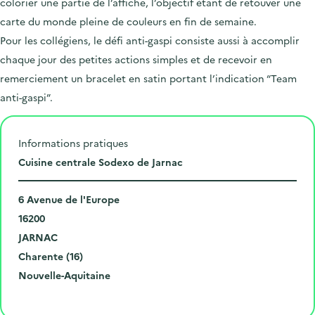
colorier une partie de l’affiche, l’objectif étant de retouver une
carte du monde pleine de couleurs en fin de semaine.
Pour les collégiens, le défi anti-gaspi consiste aussi à accomplir
chaque jour des petites actions simples et de recevoir en
remerciement un bracelet en satin portant l’indication “Team
anti-gaspi”.
Informations pratiques
L
Cuisine centrale Sodexo de Jarnac
i
N
e
6 Avenue de l'Europe
u
C
u
16200
m
o
V
d
JARNAC
é
d
i
D
e
Charente (16)
r
e
l
é
R
l
Nouvelle-Aquitaine
o
p
l
p
é
'
Cliquer pour afficher la carte
e
o
e
a
g
é