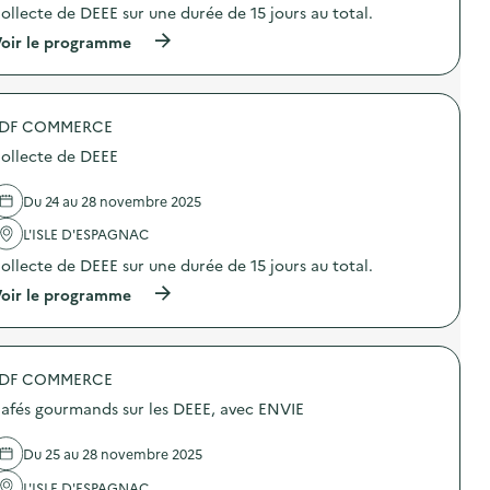
C
ollecte de DEEE sur une durée de 15 jours au total.
c
r
t
(
oir le programme
é
i
à
e
o
p
u
n
r
n
:
o
t
C
DF COMMERCE
p
a
o
o
b
l
ollecte de DEEE
s
l
l
d
i
e
e
e
Du 24 au 28 novembre 2025
c
l
r
t
'
s
L'ISLE D'ESPAGNAC
e
a
a
d
ollecte de DEEE sur une durée de 15 jours au total.
c
n
e
t
s
(
oir le programme
D
i
c
à
E
o
o
p
E
n
u
r
E
:
t
o
)
C
u
DF COMMERCE
p
o
r
o
l
afés gourmands sur les DEEE, avec ENVIE
e
s
l
a
d
e
v
e
Du 25 au 28 novembre 2025
c
e
l
t
c
'
L'ISLE D'ESPAGNAC