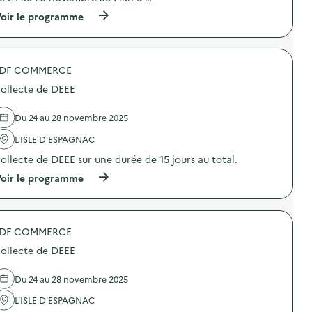
(
oir le programme
à
p
r
o
DF COMMERCE
p
o
ollecte de DEEE
s
d
e
Du 24 au 28 novembre 2025
l
'
L'ISLE D'ESPAGNAC
a
ollecte de DEEE sur une durée de 15 jours au total.
c
t
(
oir le programme
i
à
o
p
n
r
:
o
A
DF COMMERCE
p
t
o
e
ollecte de DEEE
s
l
d
i
e
Du 24 au 28 novembre 2025
e
l
r
'
L'ISLE D'ESPAGNAC
“
a